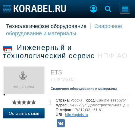
Технологическое оборудование
Сварочное
Судостроение
Торговая площадка
оборудование и материалы
Пульс
Доска объявлений
Новости
Продажа флота
Инженерный и
Компании
Оборудование
RU
технологический сервис
НПФ АО
Репутация
Изделия
Работа
Материалы
Крюинг
Услуги
ETS
Журнал
НПФ "ИиТС"
Реклама
Сварочное оборудование и материалы
Страна:
Россия,
Город:
Санкт-Петербург
Конференции
Флот
Адрес:
194292, ул. Домостроительная, д. 2
Телефон:
+7(812)321-61-61
Выставки и семинары
Галерея флота
Оставить отзыв
URL
:
http://npfets.ru
Личности
Форум
Словарь
Отзывы
Все службы