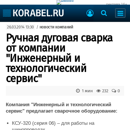
реклама 16+
Судостроение
26.03.2014 13:30
/
новости компаний
Судоходство
Судоремонт
Ручная дуговая сварка
События
Пресс-релизы
от компании
Порты
Рыболовство
"Инженерный и
ВМФ
Образование
технологический
Яхты и катера
Еще
сервис"
Судостроение
Торговая площадка
1 мин
232
0
Пульс
Доска объявлений
Новости
Продажа флота
Компания "Инженерный и технологический
Компании
Оборудование
сервис" предлагает сварочное оборудование:
Репутация
Изделия
Работа
Материалы
КСУ-320 (серия 06) – для работы на
Крюинг
Услуги
шинопроводах