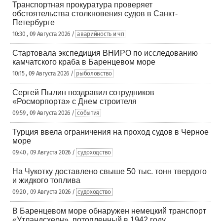
Транспортная прокуратура проверяет
обстоятельства столкновения судов в Санкт-
Петербурге
10:30 , 09 Августа 2026 /
аварийность и чп
Стартовала экспедиция ВНИРО по исследованию
камчатского краба в Баренцевом море
10:15 , 09 Августа 2026 /
рыболовство
Сергей Пылин поздравил сотрудников
«Росморпорта» с Днем строителя
09:59 , 09 Августа 2026 /
события
Турция ввела ограничения на проход судов в Черное
море
09:40 , 09 Августа 2026 /
судоходство
На Чукотку доставлено свыше 50 тыс. тонн твердого
и жидкого топлива
09:20 , 09 Августа 2026 /
судоходство
В Баренцевом море обнаружен немецкий транспорт
«Утландсхерн», потопленный в 1942 году