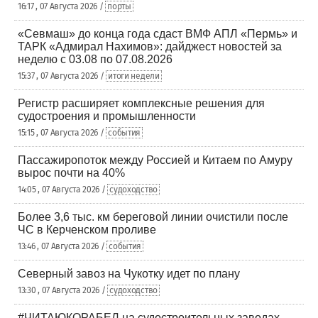
16:17 , 07 Августа 2026 /
порты
«Севмаш» до конца года сдаст ВМФ АПЛ «Пермь» и
ТАРК «Адмирал Нахимов»: дайджест новостей за
неделю с 03.08 по 07.08.2026
15:37 , 07 Августа 2026 /
итоги недели
Регистр расширяет комплексные решения для
судостроения и промышленности
15:15 , 07 Августа 2026 /
события
Пассажиропоток между Россией и Китаем по Амуру
вырос почти на 40%
14:05 , 07 Августа 2026 /
судоходство
Более 3,6 тыс. км береговой линии очистили после
ЧС в Керченском проливе
13:46 , 07 Августа 2026 /
события
Северный завоз на Чукотку идет по плану
13:30 , 07 Августа 2026 /
судоходство
#ЧИТАЮКОРАБЕЛ на судостроительных заводах,