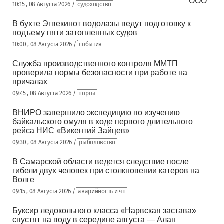
10:15 , 08 Августа 2026 /
судоходство
В бухте Эгвекинот водолазы ведут подготовку к
подъему пяти затопленных судов
10:00 , 08 Августа 2026 /
события
Служба производственного контроля ММТП
проверила нормы безопасности при работе на
причалах
09:45 , 08 Августа 2026 /
порты
ВНИРО завершило экспедицию по изучению
байкальского омуля в ходе первого длительного
рейса НИС «Викентий Зайцев»
09:30 , 08 Августа 2026 /
рыболовство
В Самарской области ведется следствие после
гибели двух человек при столкновении катеров на
Волге
09:15 , 08 Августа 2026 /
аварийность и чп
Буксир ледокольного класса «Нарвская застава»
спустят на воду в середине августа — Алан