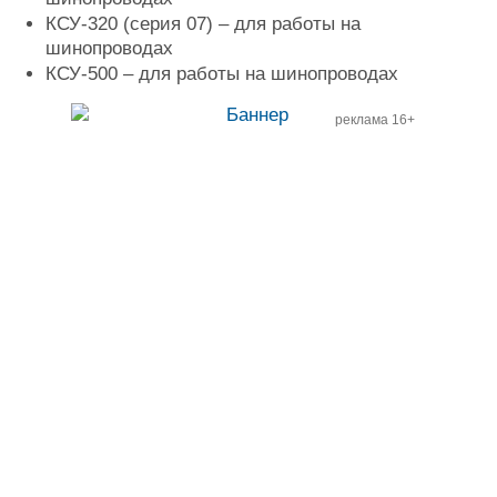
Журнал
КСУ-320 (серия 07) – для работы на
Реклама
шинопроводах
КСУ-500 – для работы на шинопроводах
Конференции
Флот
реклама 16+
Выставки и семинары
Галерея флота
Личности
Форум
Словарь
Отзывы
Все службы