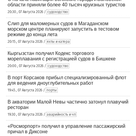
области приняли более 40 тысяч круизных туристов
20:30 , 07 Августа 2026 /
судоходство
Слип для маломерных судов в Магаданском
морском центре планируют запустить в тестовом
режиме до конца лета
20:15 , 07 Августа 2026 /
яхты и катера
Кыргызстан получил Кодекс торгового
мореплавания с регистрацией судов в Бишкеке
20:00 , 07 Августа 2026 /
судоходство
В порт Корсаков прибыл специализированный флот
для ведения дноуглубительных работ
19:45 , 07 Августа 2026 /
порты
В акватории Малой Невы частично затонул плавучий
ресторан
19:30 , 07 Августа 2026 /
аварийность и чп
«Росморпорт» получил в управление пассажирский
причал в Диксоне