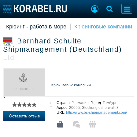
Крюинг - работа в море
Крюинговые компании
Судостроение
Торговая площадка
Пульс
Доска объявлений
Bernhard Schulte
Новости
Продажа флота
DE
Shipmanagement (Deutschland)
Компании
Оборудование
Ltd
Репутация
Изделия
Работа
Материалы
Крюинг
Услуги
Журнал
Крюинговые компании
Реклама
Страна:
Германия,
Город:
Гамбург
Конференции
Флот
Адрес:
20095, Glockengiesherwall, 3
URL
:
http://www.bs-shipmanagement.com/
Выставки и семинары
Галерея флота
Оставить отзыв
Личности
Форум
Словарь
Отзывы
Все службы