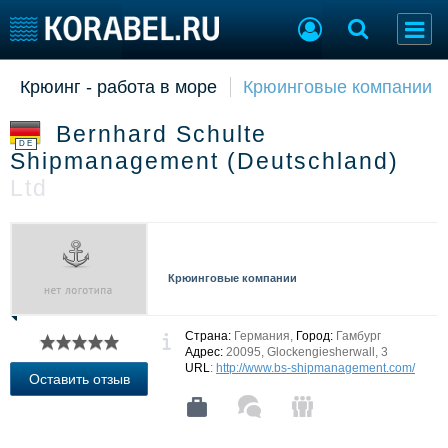
Крюинг - работа в море
Крюинговые компании
Судостроение
Торговая площадка
Пульс
Доска объявлений
Bernhard Schulte
Новости
Продажа флота
DE
Shipmanagement (Deutschland)
Компании
Оборудование
Ltd
Репутация
Изделия
Работа
Материалы
Крюинг
Услуги
Журнал
Крюинговые компании
Реклама
Страна:
Германия,
Город:
Гамбург
Конференции
Флот
Адрес:
20095, Glockengiesherwall, 3
URL
:
http://www.bs-shipmanagement.com/
Выставки и семинары
Галерея флота
Оставить отзыв
Личности
Форум
Словарь
Отзывы
Все службы