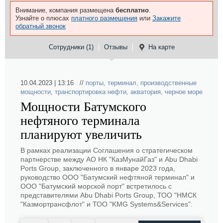
Внимание, компания размещена
бесплатно
.
Узнайте о плюсах
платного размещения
или
Закажите
обратный звонок
Сотрудники (1)
Отзывы
На карте
10.04.2023 | 13:16 //
порты
,
терминал
,
производственные
мощности
,
транспортировка нефти
,
акватория
,
черное море
Мощности Батумского
нефтяного терминала
планируют увеличить
В рамках реализации Соглашения о стратегическом
партнерстве между АО НК "КазМунайГаз" и Abu Dhabi
Ports Group, заключенного в январе 2023 года,
руководство ООО "Батумский нефтяной терминал" и
ООО "Батумский морской порт" встретилось с
представителями Abu Dhabi Ports Group, ТОО "НМСК
"Казмортрансфлот" и ТОО "KMG Systems&Services".