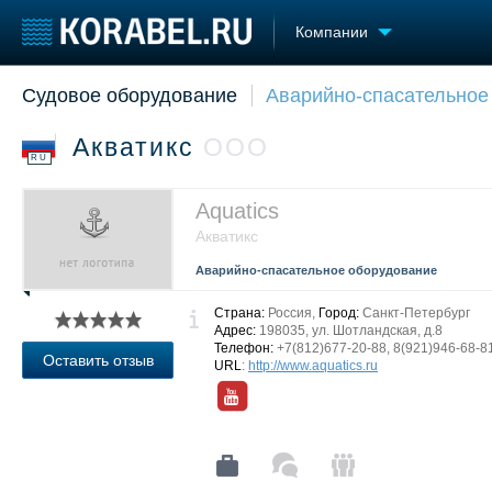
Компании
Судовое оборудование
Аварийно-спасательное
Судостроение
Торговая площадка
Конфере
Пульс
Доска объявлений
Выставк
Акватикс
ООО
Новости
Продажа флота
Личност
RU
Компании
Оборудование
Словарь
Репутация
Изделия
Aquatics
Работа
Материалы
Акватикс
Крюинг
Услуги
Аварийно-спасательное оборудование
Журнал
Реклама
Страна:
Россия,
Город:
Санкт-Петербург
Адрес:
198035, ул. Шотландская, д.8
Телефон:
+7(812)677-20-88, 8(921)946-68-8
Оставить отзыв
URL
:
http://www.aquatics.ru