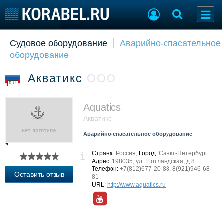
Судовое оборудование
Аварийно-спасательное
Судостроение
Торговая площадка
оборудование
Пульс
Доска объявлений
Новости
Продажа флота
Акватикс
ООО
Компании
Оборудование
RU
Репутация
Изделия
Работа
Материалы
Aquatics
Крюинг
Услуги
Акватикс
Журнал
Аварийно-спасательное оборудование
Реклама
Страна:
Россия,
Город:
Санкт-Петербург
Адрес:
198035, ул. Шотландская, д.8
Телефон:
+7(812)677-20-88, 8(921)946-68-
Конференции
Флот
Оставить отзыв
81
Выставки и семинары
Галерея флота
URL
:
http://www.aquatics.ru
Личности
Форум
Словарь
Отзывы
Все службы