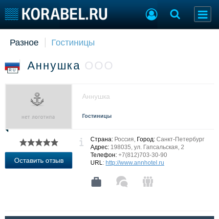
Разное
Гостиницы
Судостроение
Торговая площадка
Пульс
Доска объявлений
Аннушка
ООО
Новости
Продажа флота
RU
Компании
Оборудование
Репутация
Изделия
Аннушка
Работа
Материалы
Крюинг
Услуги
Гостиницы
Журнал
Реклама
Страна:
Россия,
Город:
Санкт-Петербург
Адрес:
198035, ул. Гапсальская, 2
Телефон:
+7(812)703-30-90
Оставить отзыв
URL
:
http://www.annhotel.ru
Конференции
Флот
Выставки и семинары
Галерея флота
Личности
Форум
Словарь
Отзывы
Все службы