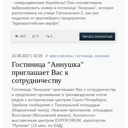
- северодвинские Корабелы! Они посоветовали
забронировать номер в гостинице "Аннушка", которая
расположена на улице Гапсальская-2, как раз
недалеко от крупнейшего предприятия
"Адмиралтейские верфи".
465
0
0
Читать полностью
15.08.2017 | 10:19 //
пресс-релизы
,
гостиница
,
аннушка
Гостиница "Аннушка"
приглашает Вас к
сотрудничеству
Гостиница "Аннушка" приглашает Вас к сотрудничеству
и предлагает проживание в трехзвездочном отеле
рядом с историческим центром Санкт-Петербурга.
Удобное сообщение с Театральной площадью
(Мариинский театр), Невским проспектом, площадью
Восстания (Московский вокзал), Конгрессно-
выставочным центром EXPOFORUM, аэропортом
"Пулково" (15 мин. по КАД).