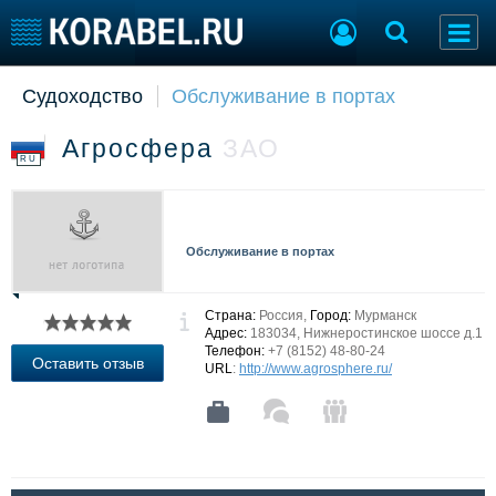
Судоходство
Обслуживание в портах
Судостроение
Торговая площадка
Пульс
Доска объявлений
Агросфера
ЗАО
Новости
Продажа флота
RU
Компании
Оборудование
Репутация
Изделия
Работа
Материалы
Обслуживание в портах
Крюинг
Услуги
Журнал
Реклама
Страна:
Россия,
Город:
Мурманск
Адрес:
183034, Нижнеростинское шоссе д.1
Телефон:
+7 (8152) 48-80-24
Оставить отзыв
URL
:
http://www.agrosphere.ru/
Конференции
Флот
Выставки и семинары
Галерея флота
Личности
Форум
Словарь
Отзывы
Все службы