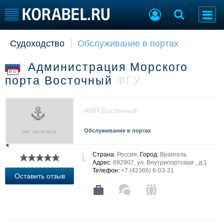
Судоходство
Обслуживание в портах
Судостроение
Торговая площадка
Пульс
Доска объявлений
Администрация Морского
Новости
Продажа флота
RU
порта Восточный
ФГУ
Компании
Оборудование
Репутация
Изделия
Работа
Материалы
АМП Восточный
Крюинг
Услуги
Журнал
Обслуживание в портах
Реклама
Страна:
Россия,
Город:
Врангель
Адрес:
692907, ул. Внутрипортовая , д.1
Телефон:
+7 (42366) 6-03-31
Конференции
Флот
Оставить отзыв
Выставки и семинары
Галерея флота
Личности
Форум
Словарь
Отзывы
Все службы