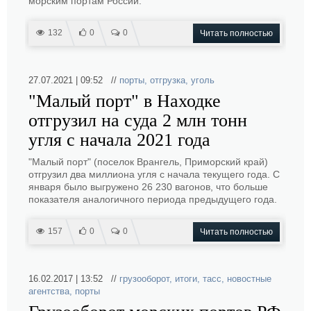
морским портам России.
132
0
0
Читать полностью
27.07.2021 | 09:52 //
порты
,
отгрузка
,
уголь
"Малый порт" в Находке
отгрузил на суда 2 млн тонн
угля с начала 2021 года
"Малый порт" (поселок Врангель, Приморский край)
отгрузил два миллиона угля с начала текущего года. С
января было выгружено 26 230 вагонов, что больше
показателя аналогичного периода предыдущего года.
157
0
0
Читать полностью
16.02.2017 | 13:52 //
грузооборот
,
итоги
,
тасс
,
новостные
агентства
,
порты