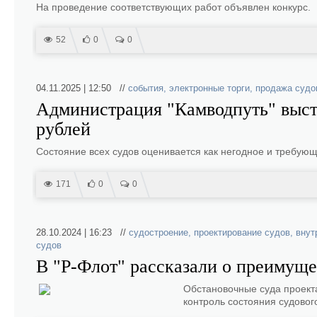
На проведение соответствующих работ объявлен конкурс.
52
0
0
04.11.2025 | 12:50 //
события
,
электронные торги
,
продажа судо
Администрация "Камводпуть" выста
рублей
Состояние всех судов оценивается как негодное и требую
171
0
0
28.10.2024 | 16:23 //
судостроение
,
проектирование судов
,
внут
судов
В "Р-Флот" рассказали о преимуще
Обстановочные суда проекта
контроль состояния судового