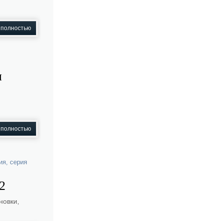
 полностью
н
 полностью
ия
,
серия
2
новки,