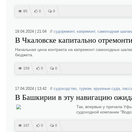
85
0
0
19.04.2024 | 21:04 //
судоремонт
,
капремонт
,
самоходная шалан
В Чкаловске капитально отремонт
Начальная цена контракта на капремонт самоходных шала
бюджета.
159
0
0
17.04.2024 | 13:42 //
судоходство
,
туризм
,
круизные суда
,
пасс
В Башкирии в эту навигацию ожид
Так, впервые у причала Уф
судоходной компании "Водо
107
0
0