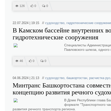
126
0
0
22.07.2024 | 19:15 //
судоходство
,
гидротехнические сооружени
В Камском бассейне внутренних в
гидротехнические сооружения
Специалисты Администрации
Павловского шлюза, одного
46
0
0
04.06.2024 | 21:13 //
судоходство
,
башкортостан
,
расчистка рус
Минтранс Башкортостана совместн
концепцию развития речного судох
В Доме Республики глава Б
формате "Транспортного час
развития речного транспорта региона.