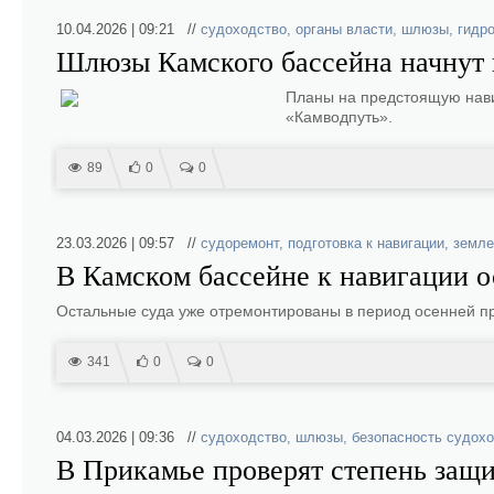
10.04.2026 | 09:21 //
судоходство
,
органы власти
,
шлюзы
,
гидр
Шлюзы Камского бассейна начнут п
Планы на предстоящую нав
«Камводпуть».
89
0
0
23.03.2026 | 09:57 //
судоремонт
,
подготовка к навигации
,
земле
В Камском бассейне к навигации о
Остальные суда уже отремонтированы в период осенней пр
341
0
0
04.03.2026 | 09:36 //
судоходство
,
шлюзы
,
безопасность судох
В Прикамье проверят степень защ