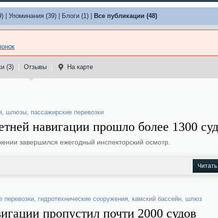
9)
|
Упоминания (39)
|
Блоги (1)
|
Все публикации (48)
вонок
и (3)
Отзывы
На карте
я
,
шлюзы
,
пассажирские перевозки
етней навигации прошло более 1300 су
жении завершился ежегодный инспекторский осмотр.
Читать
е перевозки
,
гидротехнические сооружения
,
камский бассейн
,
шлюз
игации пропустил почти 2000 судов