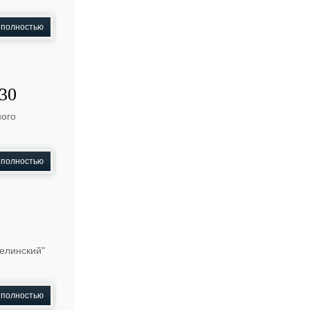
 полностью
30
ного
 полностью
елинский"
 полностью