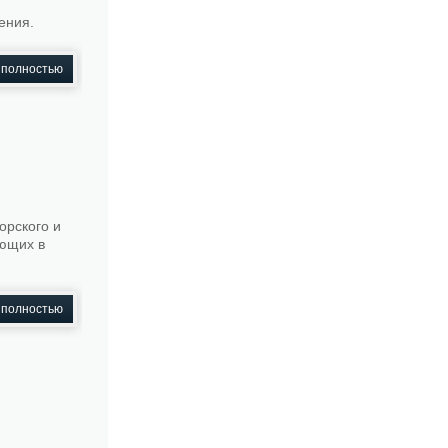
ения.
 полностью
орского и
ающих в
 полностью