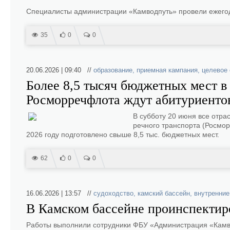
Специалисты администрации «Камводпуть» провели ежегод
35
0
0
20.06.2026 | 09:40 //
образование
,
приемная кампания
,
целевое 
Более 8,5 тысяч бюджетных мест в
Росморречфлота ждут абитуриентов
В субботу 20 июня все отра
речного транспорта (Росмор
2026 году подготовлено свыше 8,5 тыс. бюджетных мест.
62
0
0
16.06.2026 | 13:57 //
судоходство
,
камский бассейн
,
внутренние
В Камском бассейне проинспектир
Работы выполнили сотрудники ФБУ «Администрация «Камво