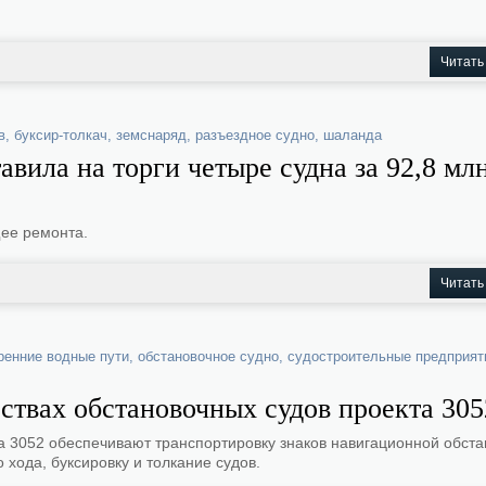
Читать
в
,
буксир-толкач
,
земснаряд
,
разъездное судно
,
шаланда
вила на торги четыре судна за 92,8 мл
щее ремонта.
Читать
ренние водные пути
,
обстановочное судно
,
судостроительные предприят
ствах обстановочных судов проекта 305
 3052 обеспечивают транспортировку знаков навигационной обста
 хода, буксировку и толкание судов.