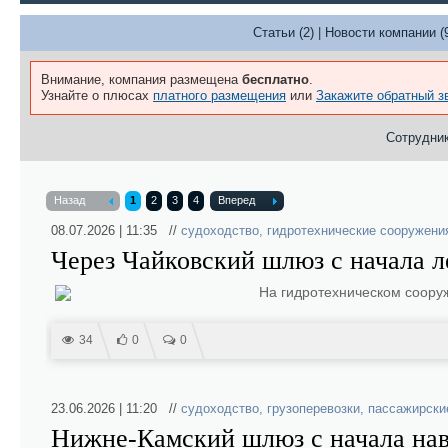
Статьи (2)
|
Новости компании (
Внимание, компания размещена
бесплатно
.
Узнайте о плюсах
платного размещения
или
Закажите обратный з
Сотрудник
Назад
1
2
3
4
Вперед
08.07.2026 | 11:35 //
судоходство
,
гидротехнические сооружени
Через Чайковский шлюз с начала л
На гидротехническом соору
34
0
0
23.06.2026 | 11:20 //
судоходство
,
грузоперевозки
,
пассажирски
Нижне‑Камский шлюз с начала нав