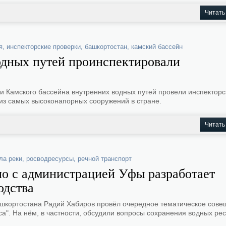
Читать
я
,
инспекторские проверки
,
башкортостан
,
камский бассейн
одных путей проинспектировали
 Камского бассейна внутренних водных путей провели инспекторс
 из самых высоконапорных сооружений в стране.
Читать
ла реки
,
росводресурсы
,
речной транспорт
о с администрацией Уфы разработает
одства
ашкортостана Радий Хабиров провёл очередное тематическое сове
а". На нём, в частности, обсудили вопросы сохранения водных рес