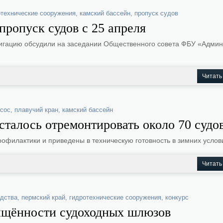
отехнические сооружения
,
камский бассейн
,
пропуск судов
ропуск судов с 25 апреля
игацию обсудили на заседании Общественного совета ФБУ «Адми
Читать
сос
,
плавучий кран
,
камский бассейн
сталось отремонтировать около 70 судо
офилактики и приведены в техническую готовность в зимних услов
Читать
одства
,
пермский край
,
гидротехнические сооружения
,
конкурс
ищённости судоходных шлюзов