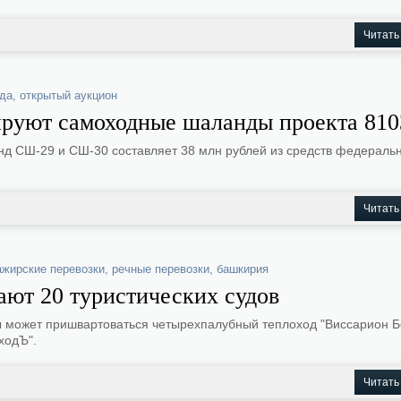
Читать
да
,
открытый аукцион
ируют самоходные шаланды проекта 810
нд СШ-29 и СШ-30 составляет 38 млн рублей из средств федераль
Читать
ажирские перевозки
,
речные перевозки
,
башкирия
ают 20 туристических судов
ы может пришвартоваться четырехпалубный теплоход "Виссарион Б
ходЪ".
Читать