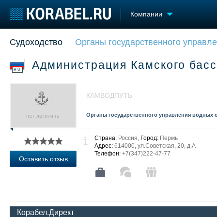
Компании
Судоходство
Органы государственного управле
Судостроение
Торговая площадка
Конфере
Пульс
Доска объявлений
Выставк
Администрация Камского бас
Новости
Продажа флота
Личност
RU
Компании
Оборудование
Словарь
Репутация
Изделия
КАМВОДПУТЬ
Работа
Материалы
Крюинг
Услуги
Органы государственного управления водных 
Журнал
Реклама
Страна:
Россия,
Город:
Пермь
Адрес:
614000, ул.Советская, 20, д.А
Телефон:
+7(347)222-47-77
Оставить отзыв
Корабел.Директ