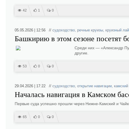
42
1
0
05.05.2026 | 12:56 //
судоходство
,
речные круизы
,
круизный ла
Башкирию в этом сезоне посетят б
Среди них — «Александр Пу
другие.
53
0
0
29.04.2026 | 17:22 //
судоходство
,
открытие навигации
,
камский
Началась навигация в Камском бас
Первые суда успешно прошли через Нижне‑Камский и Чайк
65
0
0