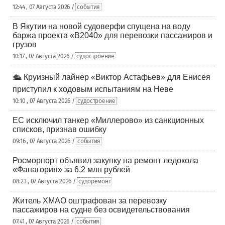
12:44 , 07 Августа 2026 /
события
В Якутии на новой судоверфи спущена на воду
баржа проекта «В2040» для перевозки пассажиров и
грузов
10:17 , 07 Августа 2026 /
судостроение
🛳️ Круизный лайнер «Виктор Астафьев» для Енисея
приступил к ходовым испытаниям на Неве
10:10 , 07 Августа 2026 /
судостроение
ЕС исключил танкер «Миллерово» из санкционных
списков, признав ошибку
09:16 , 07 Августа 2026 /
события
Росморпорт объявил закупку на ремонт ледокола
«Фанагория» за 6,2 млн рублей
08:23 , 07 Августа 2026 /
судоремонт
Житель ХМАО оштрафован за перевозку
пассажиров на судне без освидетельствования
07:41 , 07 Августа 2026 /
события