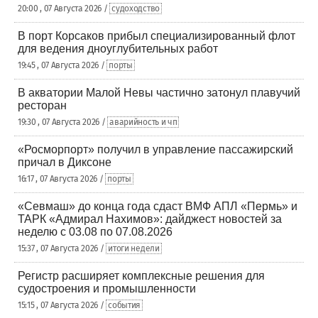
20:00 , 07 Августа 2026 /
судоходство
В порт Корсаков прибыл специализированный флот
для ведения дноуглубительных работ
19:45 , 07 Августа 2026 /
порты
В акватории Малой Невы частично затонул плавучий
ресторан
19:30 , 07 Августа 2026 /
аварийность и чп
«Росморпорт» получил в управление пассажирский
причал в Диксоне
16:17 , 07 Августа 2026 /
порты
«Севмаш» до конца года сдаст ВМФ АПЛ «Пермь» и
ТАРК «Адмирал Нахимов»: дайджест новостей за
неделю с 03.08 по 07.08.2026
15:37 , 07 Августа 2026 /
итоги недели
Регистр расширяет комплексные решения для
судостроения и промышленности
15:15 , 07 Августа 2026 /
события