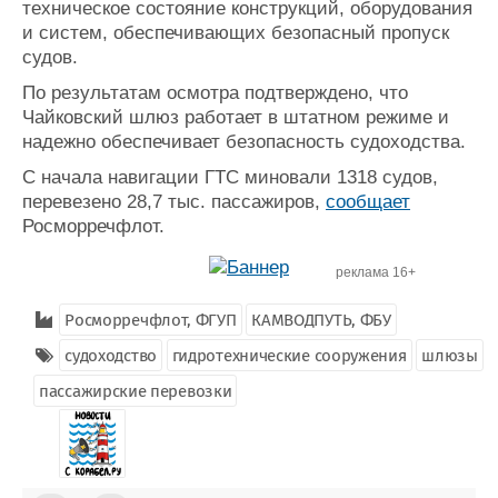
техническое состояние конструкций, оборудования
Журнал
и систем, обеспечивающих безопасный пропуск
Реклама
судов.
По результатам осмотра подтверждено, что
Конференции
Флот
Чайковский шлюз работает в штатном режиме и
надежно обеспечивает безопасность судоходства.
Выставки и семинары
Галерея флота
Личности
Форум
С начала навигации ГТС миновали 1318 судов,
Словарь
Отзывы
перевезено 28,7 тыс. пассажиров,
сообщает
Все службы
Росморречфлот.
реклама 16+
Росморречфлот, ФГУП
КАМВОДПУТЬ, ФБУ
судоходство
гидротехнические сооружения
шлюзы
пассажирские перевозки