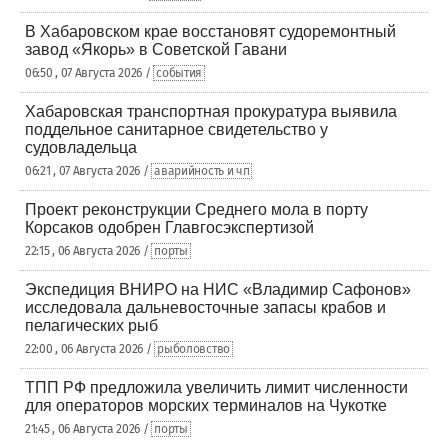
В Хабаровском крае восстановят судоремонтный
завод «Якорь» в Советской Гавани
06:50 , 07 Августа 2026 /
события
Хабаровская транспортная прокуратура выявила
поддельное санитарное свидетельство у
судовладельца
06:21 , 07 Августа 2026 /
аварийность и чп
Проект реконструкции Среднего мола в порту
Корсаков одобрен Главгосэкспертизой
22:15 , 06 Августа 2026 /
порты
Экспедиция ВНИРО на НИС «Владимир Сафонов»
исследовала дальневосточные запасы крабов и
пелагических рыб
22:00 , 06 Августа 2026 /
рыболовство
ТПП РФ предложила увеличить лимит численности
для операторов морских терминалов на Чукотке
21:45 , 06 Августа 2026 /
порты