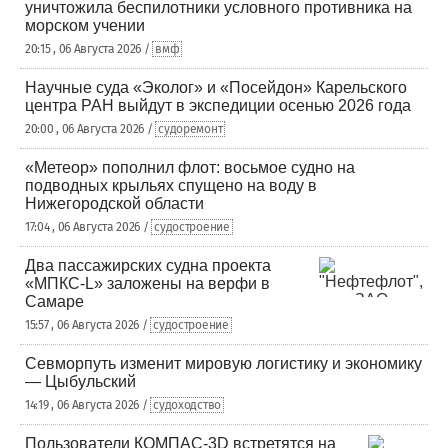
уничтожила беспилотники условного противника на
морском учении
20:15 , 06 Августа 2026 /
вмф
Научные суда «Эколог» и «Посейдон» Карельского
центра РАН выйдут в экспедиции осенью 2026 года
20:00 , 06 Августа 2026 /
судоремонт
«Метеор» пополнил флот: восьмое судно на
подводных крыльях спущено на воду в
Нижегородской области
17:04 , 06 Августа 2026 /
судостроение
Два пассажирских судна проекта
«МПКС-L» заложены на верфи в
Самаре
15:57 , 06 Августа 2026 /
судостроение
Севморпуть изменит мировую логистику и экономику
— Цыбульский
14:19 , 06 Августа 2026 /
судоходство
Пользователи КОМПАС-3D встретятся на