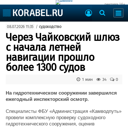
реклама 16+
Судостроение
08.07.2026 11:35
/
судоходство
Судоходство
Судоремонт
Через Чайковский шлюз
События
Пресс-релизы
с начала летней
Порты
Рыболовство
навигации прошло
ВМФ
Образование
более 1300 судов
Яхты и катера
Еще
1 мин
34
0
Судостроение
Торговая площадка
Пульс
Доска объявлений
На гидротехническом сооружении завершился
Новости
Продажа флота
ежегодный инспекторский осмотр.
Компании
Оборудование
Специалисты ФБУ «Администрация «Камводпуть»
Репутация
Изделия
провели комплексную проверку судоходного
Работа
Материалы
гидротехнического сооружения, оценив
Крюинг
Услуги