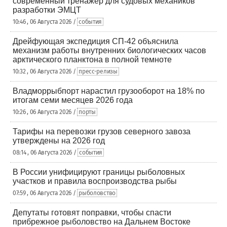
современный тренажер для судовых механиков
разработки ЭМЦТ
10:46 , 06 Августа 2026 /
события
Дрейфующая экспедиция СП-42 объяснила
механизм работы внутренних биологических часов
арктического планктона в полной темноте
10:32 , 06 Августа 2026 /
пресс-релизы
Владморрыбпорт нарастил грузооборот на 18% по
итогам семи месяцев 2026 года
10:26 , 06 Августа 2026 /
порты
Тарифы на перевозки грузов северного завоза
утверждены на 2026 год
08:14 , 06 Августа 2026 /
события
В России унифицируют границы рыболовных
участков и правила воспроизводства рыбы
07:59 , 06 Августа 2026 /
рыболовство
Депутаты готовят поправки, чтобы спасти
прибрежное рыболовство на Дальнем Востоке