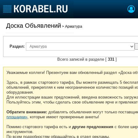
Доска Объявлений
> Арматура
Судостроение
Торговая площадка
Пульс
Доска объявлений
Новости
Продажа флота
Раздел:
Компании
Оборудование
Репутация
Изделия
Всего записей в разделе [
331
]
Работа
Материалы
Уважаемые коллеги! Презентуем вам обновленный раздел «Доска об
Крюинг
Услуги
Журнал
Здесь, в рамках стартового тарифа, Вы можете размещать 5 беспла
объявлений, прикрепляя к ним неограниченное количество позиций из
Реклама
оборудования.
Для иллюстрации ваших предложений, введена возможность загружа
Пользуйтесь этим, чтобы сделать свое объявление ярче и привлекат
Конференции
Флот
Обратите внимание:
добавлять объявления могут только поставщи
Выставки и семинары
Галерея флота
площадки»
, которые имеют проверенные анкеты!
Личности
Форум
Помимо стартового тарифа есть и
другие предложения
с более шир
Словарь
Отзывы
инструментов.
Все службы
По всем подробностям обращайтесь в отдел рекламы.