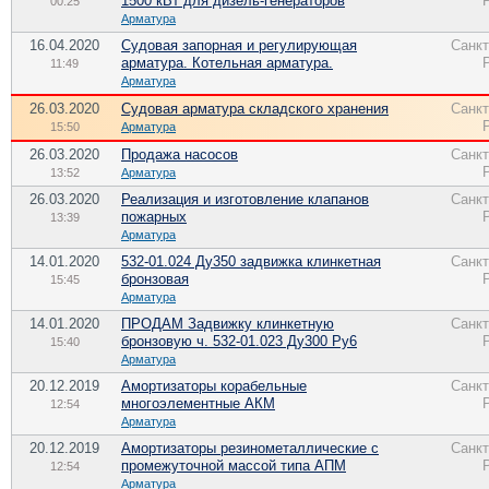
1500 кВт для дизель-генераторов
00:25
Арматура
16.04.2020
Судовая запорная и регулирующая
Санкт
арматура. Котельная арматура.
11:49
Арматура
26.03.2020
Судовая арматура складского хранения
Санкт
15:50
Арматура
26.03.2020
Продажа насосов
Санкт
13:52
Арматура
26.03.2020
Реализация и изготовление клапанов
Санкт
пожарных
13:39
Арматура
14.01.2020
532-01.024 Ду350 задвижка клинкетная
Санкт
бронзовая
15:45
Арматура
14.01.2020
ПРОДАМ Задвижку клинкетную
Санкт
бронзовую ч. 532-01.023 Ду300 Ру6
15:40
Арматура
20.12.2019
Амортизаторы корабельные
Санкт
многоэлементные АКМ
12:54
Арматура
20.12.2019
Амортизаторы резинометаллические с
Санкт
промежуточной массой типа АПМ
12:54
Арматура