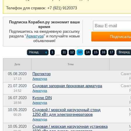
Телефон для справок: +7 (921) 9120373
Подписка Корабел.ру экономит ваше
время
Подпишитесь на ежедневную рассылку
раздела "
Арматура
" и получайте новые
объявления!
Назад
1
11
12
13
14
15
16
17
Вперед
...
Дата
Тема
05.08.2020
Протектор
Санкт
17:13
Арматура
21.07.2020
Судовая запорная бронзовая арматура
Санкт
14:52
Арматура
16.07.2020
Куплю DIN
18:56
Арматура
10.05.2020
Судовой / морской нагрузочный стенд
1250 кВт для электрогенераторов
00:25
Арматура
10.05.2020
Судовая / морская нагрузочная установка