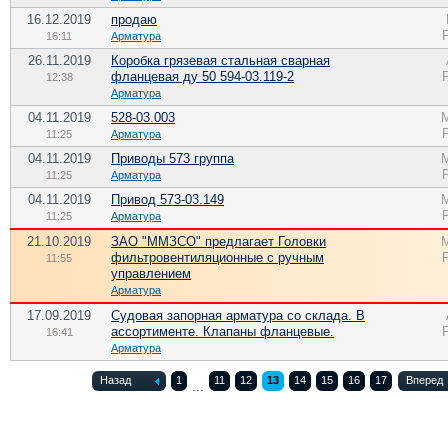
16.12.2019
продаю
16:11
Арматура
26.11.2019
Коробка грязевая стальная сварная
фланцевая ду 50 594-03.119-2
12:38
Арматура
04.11.2019
528-03.003
11:25
Арматура
04.11.2019
Приводы 573 группа
11:25
Арматура
04.11.2019
Привод 573-03.149
11:25
Арматура
21.10.2019
ЗАО "ММЗСО" предлагает Головки
фильтровентиляционные с ручным
11:55
управлением
Арматура
17.09.2019
Судовая запорная арматура со склада. В
ассортименте. Клапаны фланцевые.
16:41
Арматура
Назад
1
11
12
13
14
15
16
17
Вперед
...