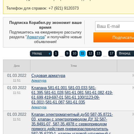
Телефон для справок: +7 (921) 9120373
Подписка Корабел.ру экономит ваше
время
Подпишитесь на ежедневную рассылку
раздела "
Арматура
" и получайте новые
объявления!
Назад
1
9
10
11
12
13
17
Вперед
...
...
Дата
Тема
01.03.2022
Судовая арматура
11:51
Арматура
01.03.2022
Клапана 581-61.001,581-03.033,581-
61.395,581-61.028,581-61.081,581-61.082,419-
11:51
61.699,419-697-01,581-61.100(1123-09-
61.001),581-61.087,581-61.035
Арматура
01.03.2022
Клапан электромагнитный ду50 587-35.8721-
03, клапан с злектроприводом ДУ 32 587-
11:51
35.8491-07, 587-35.4978 с сервоприводом
прямого действия,пневмораспределитель
587-35.6220-1, клапан угловой штуцерный с