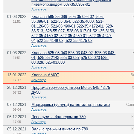
пневмоприводом 587-35.8957-01
Арматура
01.03.2022
Клапана 595-35.086, 595-35.086-02, 595-
35.096-01, 522-35.364, 522-35.4080, 521-
11:51
01.126-05, 521-03.490-01,522-35.4172-01, 528-
35.513, 528-55.027, 528-03.017-01,521-35.3150,
522-35.4150-02, 522-35.4250-01, 522-35.4249-
04,522-35.4149-02, 522-35.4175-02
Арматура
01.03.2022
Клапана 525-03.043,525-03.043-02, 525-03.043-
01, 525-35.2143,525-03.037,525-03.020,525-
11:51
03.029, 525-03.030
Арматура
13.01.2022
Клапана AMOT
В
17:17
Арматура
28.12.2021
Продажа терморегулятора Mertik 545.42.75
Х
Ду50
07:32
Арматура
07.12.2021
Маркировка (услуга) на металле, пластике
Сан
09:04
Арматура
06.12.2021
Перо руля с баллером пр.780
К
17:05
Арматура
05.12.2021
Валы с гребным винтом пр.780
К