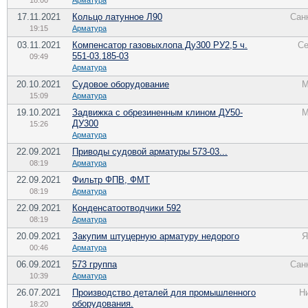
18:00
Арматура
17.11.2021
Кольцо латунное Л90
Сан
19:15
Арматура
03.11.2021
Компенсатор газовыхлопа Ду300 РУ2,5 ч.
Се
551-03.185-03
09:49
Арматура
20.10.2021
Судовое оборудование
М
15:09
Арматура
19.10.2021
Задвижка с обрезиненным клином ДУ50-
М
ДУ300
15:26
Арматура
22.09.2021
Приводы судовой арматуры 573-03...
08:19
Арматура
22.09.2021
Фильтр ФПВ, ФМТ
08:19
Арматура
22.09.2021
Конденсатоотводчики 592
08:19
Арматура
20.09.2021
Закупим штуцерную арматуру недорого
Я
00:46
Арматура
06.09.2021
573 группа
Сан
10:39
Арматура
26.07.2021
Производство деталей для промышленного
Н
оборудования.
18:20