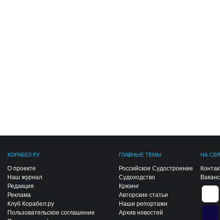
КОРАБЕЛ.РУ
ГЛАВНЫЕ ТЕМЫ
НА СВ
О проекте
Российское Судостроение
Конта
Наш журнал
Судоходство
Вакан
Редакция
Крюинг
Реклама
Авторские статьи
Клуб Корабел.ру
Наши репортажи
Пользовательское соглашение
Архив новостей