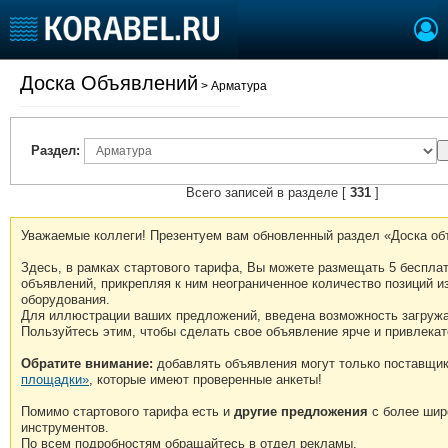
Доска Объявлений
> Арматура
Судостроение
Торговая площадка
Пульс
Доска объявлений
Новости
Продажа флота
Раздел:
Компании
Оборудование
Репутация
Изделия
Всего записей в разделе [
331
]
Работа
Материалы
Уважаемые коллеги! Презентуем вам обновленный раздел «Доска об
Крюинг
Услуги
Журнал
Здесь, в рамках стартового тарифа, Вы можете размещать 5 беспла
объявлений, прикрепляя к ним неограниченное количество позиций из
Реклама
оборудования.
Для иллюстрации ваших предложений, введена возможность загружа
Пользуйтесь этим, чтобы сделать свое объявление ярче и привлекат
Конференции
Флот
Обратите внимание:
добавлять объявления могут только поставщи
Выставки и семинары
Галерея флота
площадки»
, которые имеют проверенные анкеты!
Личности
Форум
Помимо стартового тарифа есть и
другие предложения
с более шир
Словарь
Отзывы
инструментов.
Все службы
По всем подробностям обращайтесь в отдел рекламы.