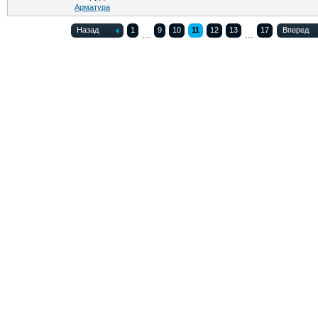
Арматура
Назад
1
9
10
11
12
13
17
Вперед
...
...