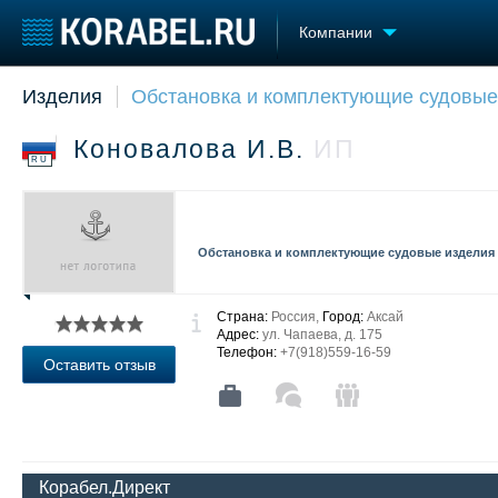
Компании
Изделия
Обстановка и комплектующие судовые
Судостроение
Торговая площадка
Конфере
Пульс
Доска объявлений
Выставк
Коновалова И.В.
ИП
Новости
Продажа флота
Личност
RU
Компании
Оборудование
Словарь
Репутация
Изделия
Работа
Материалы
Обстановка и комплектующие судовые изделия
Крюинг
Услуги
Журнал
Реклама
Страна:
Россия,
Город:
Аксай
Адрес:
ул. Чапаева, д. 175
Телефон:
+7(918)559-16-59
Оставить отзыв
Корабел.Директ