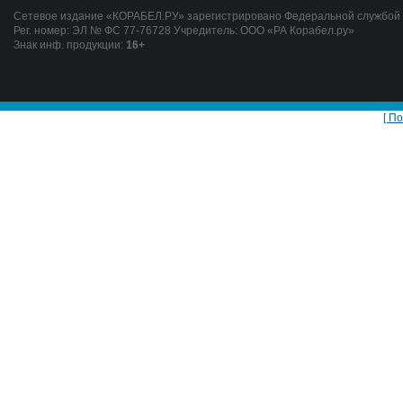
Сетевое издание «КОРАБЕЛ.РУ» зарегистрировано Федеральной службой п
Рег. номер: ЭЛ № ФС 77-76728 Учредитель: ООО «РА Корабел.ру»
Знак инф. продукции:
16+
[ П