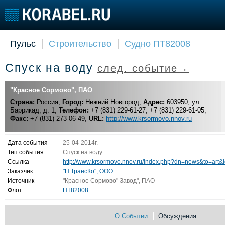
Пульс
Строительство
Судно ПТ82008
Судостроение
Торговая площадка
Конфере
Спуск на воду
след. событие→
Пульс
Доска объявлений
Выставк
Новости
Продажа флота
Личност
"Красное Сормово", ПАО
Компании
Оборудование
Словарь
Страна:
Россия,
Город:
Нижний Новгород,
Адрес:
603950, ул.
Репутация
Изделия
Баррикад, д. 1,
Телефон:
+7 (831) 229-61-27, +7 (831) 229-61-05,
Работа
Материалы
Факс:
+7 (831) 273-06-49,
URL:
http://www.krsormovo.nnov.ru
Крюинг
Услуги
Журнал
Дата события
25-04-2014г.
Реклама
Тип события
Спуск на воду
Ссылка
http://www.krsormovo.nnov.ru/index.php?dn=news&to=art&
Заказчик
"П.ТрансКо", ООО
Источник
"Красное Сормово" Завод", ПАО
Флот
ПТ82008
О Событии
Обсуждения