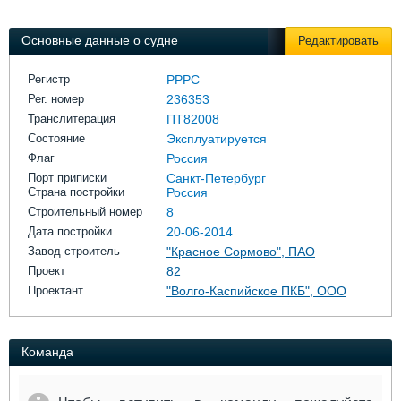
Выставки и семинары
Галерея флота
Личности
Форум
Основные данные о судне
Редактировать
Словарь
Отзывы
Все службы
Регистр
РРРС
Рег. номер
236353
Транслитерация
ПТ82008
Состояние
Эксплуатируется
Флаг
Россия
Порт приписки
Санкт-Петербург
Страна постройки
Россия
Строительный номер
8
Дата постройки
20-06-2014
Завод строитель
"Красное Сормово", ПАО
Проект
82
Проектант
"Волго-Каспийское ПКБ", ООО
Команда