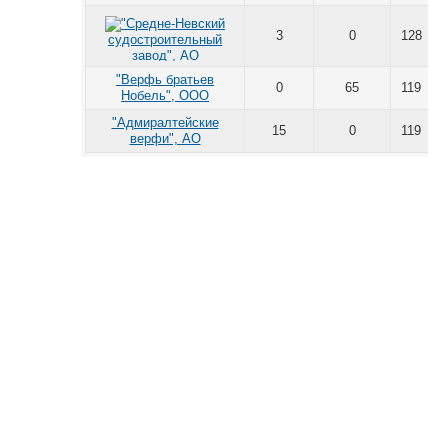
3
0
128
"Верфь братьев
0
65
119
Нобель", ООО
"Адмиралтейские
15
0
119
верфи", АО