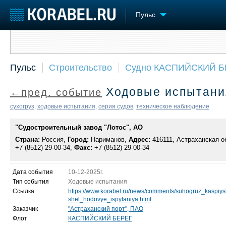
Пульс
Сообщить о событии
Судостроение
Торговая площадка
Конфере
Пульс
Строительство
Судно КАСПИЙСКИЙ Б
Пульс
Доска объявлений
Выставк
Новости
Продажа флота
Личност
Ходовые испытан
←пред. событие
Компании
Оборудование
Словарь
Репутация
Изделия
сухогруз
ходовые испытания
серия судов
техническое наблюдение
,
,
,
Работа
Материалы
Крюинг
"Судостроительный завод "Лотос", АО
Услуги
Журнал
Страна:
Россия,
Город:
Нариманов,
Адрес:
416111, Астраханская об
+7 (8512) 29-00-34,
Факс:
+7 (8512) 29-00-34
Реклама
Дата события
10-12-2025г.
Тип события
Ходовые испытания
Ссылка
https://www.korabel.ru/news/comments/suhogruz_kaspiy
shel_hodovye_ispytaniya.html
Заказчик
"Астраханский порт", ПАО
Флот
КАСПИЙСКИЙ БЕРЕГ