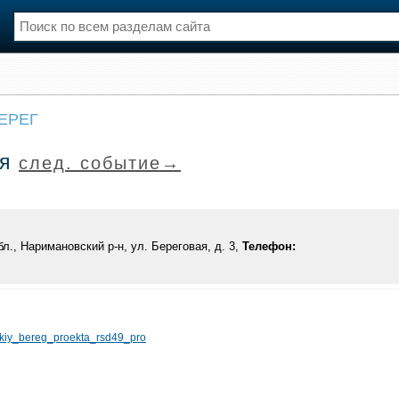
нции
Флот
ЕРЕГ
и и семинары
Галерея флота
и
Форум
ия
след. событие→
Отзывы
Все службы
л., Наримановский р-н, ул. Береговая, д. 3,
Телефон:
skiy_bereg_proekta_rsd49_pro