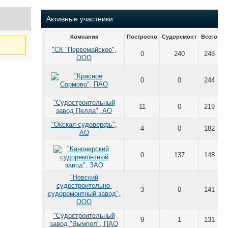
Активные участники
Компания
Построено
Судоремонт
Всего
"СК "Первомайское",
0
240
248
ООО
0
0
244
"Судостроительный
11
0
219
завод Пелла", АО
"Окская судоверфь",
4
0
182
АО
0
137
148
"Невский
судостроительно-
3
0
141
судоремонтный завод",
ООО
"Судостроительный
9
1
131
завод "Вымпел", ПАО