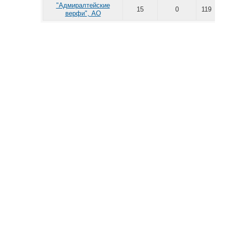
"Адмиралтейские
15
0
119
верфи", АО