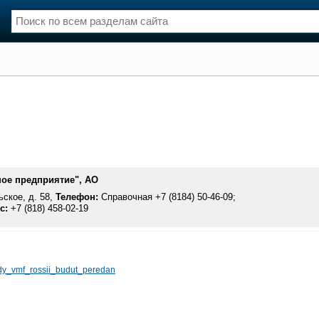
нции
Флот
и и семинары
Галерея флота
и
Форум
Отзывы
Все службы
ое предприятие", АО
ское, д. 58,
Телефон:
Справочная +7 (8184) 50-46-09;
с:
+7 (818) 458-02-19
ody_vmf_rossii_budut_peredan