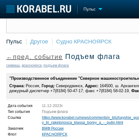
Пульс
Сообщить о событии
Судостроение
Торговая площадка
Конфере
Пульс
Другое
Судно КРАСНОЯРСК
Пульс
Доска объявлений
Выставк
Новости
Продажа флота
Личност
Подъем флага
←пред. событие
Компании
Оборудование
Словарь
Репутация
Изделия
севмаш
красноярск
подъем флага
,
,
Работа
Материалы
Крюинг
"Производственное объединение "Северное машиностроительн
Услуги
Журнал
Страна:
Россия,
Город:
Северодвинск,
Адрес:
164500, ш. Архангель
дежурный диспетчер +7(8184) 50-47-17; факс +7(8184) 58-02-19,
Фак
Реклама
Дата события
11-12-2023г.
Тип события
Подъем флага
Ссылка
https://www.korabel.ru/news/comments/v_blizhayshie_g
y_tri_raketonosca_klassa_borey_a_-_putin.html
Заказчик
ВМФ России
Флот
КРАСНОЯРСК