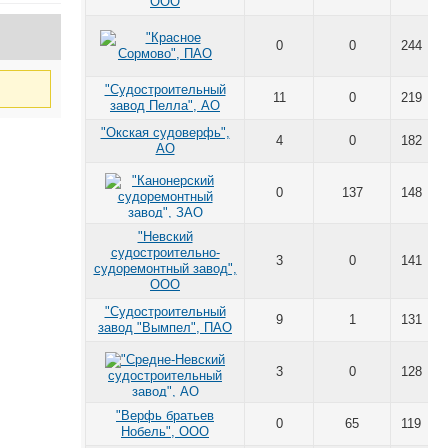
ООО
0
0
244
"Судостроительный
11
0
219
завод Пелла", АО
"Окская судоверфь",
4
0
182
АО
0
137
148
"Невский
судостроительно-
3
0
141
судоремонтный завод",
ООО
"Судостроительный
9
1
131
завод "Вымпел", ПАО
3
0
128
"Верфь братьев
0
65
119
Нобель", ООО