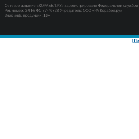
Сетевое издание «КОРАБЕЛ.РУ» зарегистрировано Федеральной службой п
Рег. номер: ЭЛ № ФС 77-76728 Учредитель: ООО «РА Корабел.ру»
Знак инф. продукции:
16+
[ П