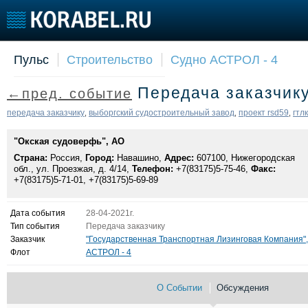
Пульс
Строительство
Судно АСТРОЛ - 4
Судостроение
Торговая площадка
Конфере
Передача заказчик
←пред. событие
Пульс
Доска объявлений
Выставк
Новости
Продажа флота
Личност
передача заказчику
выборгский судостроительный завод
проект rsd59
гтлк
,
,
,
Компании
Оборудование
Словарь
"Окская судоверфь", АО
Репутация
Изделия
Страна:
Работа
Россия,
Город:
Навашино,
Материалы
Адрес:
607100, Нижегородская
обл., ул. Проезжая, д. 4/14,
Телефон:
+7(83175)5-75-46,
Факс:
Крюинг
Услуги
+7(83175)5-71-01, +7(83175)5-69-89
Журнал
Реклама
Дата события
28-04-2021г.
Тип события
Передача заказчику
Заказчик
"Государственная Транспортная Лизинговая Компания"
Флот
АСТРОЛ - 4
О Событии
Обсуждения