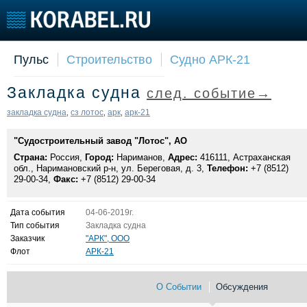
Пульс
Строительство
Судно АРК-21
Судостроение
Торговая площадка
Конфере
Закладка судна
след. событие→
Пульс
Доска объявлений
Выставк
Новости
Продажа флота
Личност
закладка судна
сз лотос
арк
арк-21
,
,
,
Компании
Оборудование
Словарь
"Судостроительный завод "Лотос", АО
Репутация
Изделия
Страна:
Работа
Россия,
Город:
Нариманов,
Материалы
Адрес:
416111, Астраханская
обл., Наримановский р-н, ул. Береговая, д. 3,
Телефон:
+7 (8512)
Крюинг
Услуги
29-00-34,
Факс:
+7 (8512) 29-00-34
Журнал
Реклама
Дата события
04-06-2019г.
Тип события
Закладка судна
Заказчик
"АРК", ООО
Флот
АРК-21
О Событии
Обсуждения