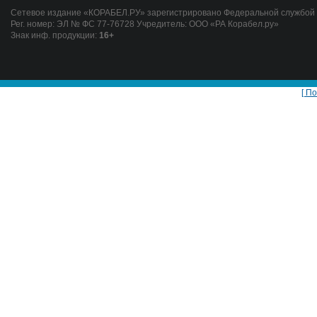
Сетевое издание «КОРАБЕЛ.РУ» зарегистрировано Федеральной службой п
Рег. номер: ЭЛ № ФС 77-76728 Учредитель: ООО «РА Корабел.ру»
Знак инф. продукции:
16+
[ П