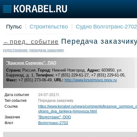
Пульс
Строительство
Судно Волготранс-2702
Судостроение
Торговая площадка
Конфере
Передача заказчик
←пред. событие
Пульс
Доска объявлений
Выставк
Новости
Продажа флота
Личност
судостроение
передача заказчику
,
Компании
Оборудование
Словарь
"Красное Сормово", ПАО
Репутация
Изделия
Страна:
Работа
Россия,
Город:
Нижний Новгород,
Материалы
Адрес:
603950, ул.
Баррикад, д. 1,
Телефон:
+7 (831) 229-61-27, +7 (831) 229-61-05,
Крюинг
Услуги
Факс:
+7 (831) 273-06-49,
URL:
http://www.krsormovo.nnov.ru
Журнал
Реклама
Дата события
24-07-2017г.
Тип события
Передача заказчику
Ссылка
https://www.korabel.ru/news/comments/krasnoe_sormovo_p
otrans_dva_tankera-himovoza.html
Заказчик
"Волготранс", ООО
Флот
Волготранс-2702