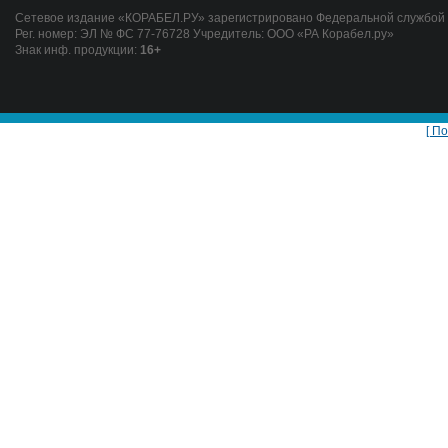
Сетевое издание «КОРАБЕЛ.РУ» зарегистрировано Федеральной службой п
Рег. номер: ЭЛ № ФС 77-76728 Учредитель: ООО «РА Корабел.ру»
Знак инф. продукции:
16+
[ П