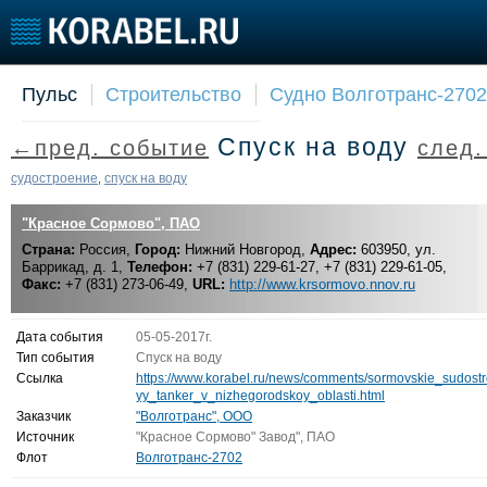
Пульс
Строительство
Судно Волготранс-2702
Судостроение
Торговая площадка
Конфере
Спуск на воду
←пред. событие
след
Пульс
Доска объявлений
Выставк
Новости
Продажа флота
Личност
судостроение
спуск на воду
,
Компании
Оборудование
Словарь
"Красное Сормово", ПАО
Репутация
Изделия
Страна:
Работа
Россия,
Город:
Нижний Новгород,
Материалы
Адрес:
603950, ул.
Баррикад, д. 1,
Телефон:
+7 (831) 229-61-27, +7 (831) 229-61-05,
Крюинг
Услуги
Факс:
+7 (831) 273-06-49,
URL:
http://www.krsormovo.nnov.ru
Журнал
Реклама
Дата события
05-05-2017г.
Тип события
Спуск на воду
Ссылка
https://www.korabel.ru/news/comments/sormovskie_sudostr
yy_tanker_v_nizhegorodskoy_oblasti.html
Заказчик
"Волготранс", ООО
Источник
"Красное Сормово" Завод", ПАО
Флот
Волготранс-2702