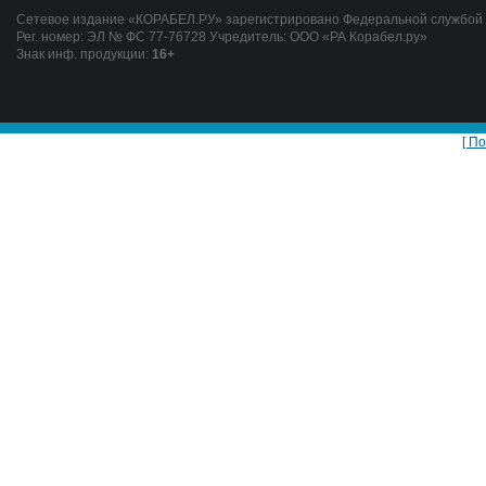
Сетевое издание «КОРАБЕЛ.РУ» зарегистрировано Федеральной службой п
Рег. номер: ЭЛ № ФС 77-76728 Учредитель: ООО «РА Корабел.ру»
Знак инф. продукции:
16+
[ П