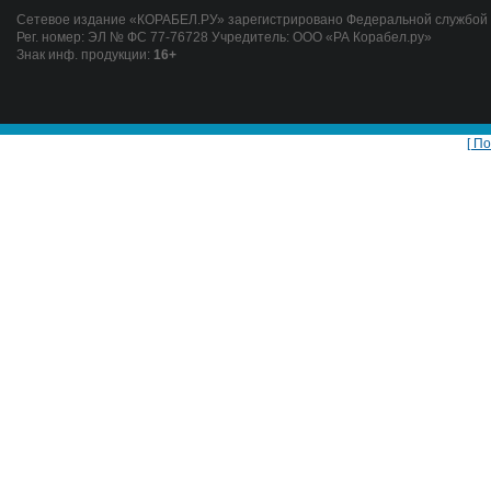
Сетевое издание «КОРАБЕЛ.РУ» зарегистрировано Федеральной службой п
Рег. номер: ЭЛ № ФС 77-76728 Учредитель: ООО «РА Корабел.ру»
Знак инф. продукции:
16+
[ П