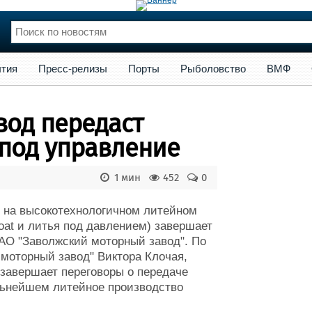
сс-релизы
Порты
Рыболовство
ВМФ
Образование
Яхт
тия
Пресс-релизы
Порты
Рыболовство
ВМФ
нции
Флот
и и семинары
Галерея флота
вод передаст
и
Форум
Отзывы
 под управление
Все службы
1 мин
452
0
 на высокотехнологичном литейном
oat и литья под давлением) завершает
АО "Заволжский моторный завод". По
моторный завод" Виктора Клочая,
завершает переговоры о передаче
альнейшем литейное производство