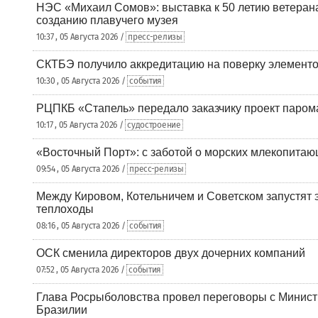
НЭС «Михаил Сомов»: выставка к 50 летию ветеран
созданию плавучего музея
10:37 , 05 Августа 2026 /
пресс-релизы
СКТБЭ получило аккредитацию на поверку элементо
10:30 , 05 Августа 2026 /
события
РЦПКБ «Стапель» передало заказчику проект паром
10:17 , 05 Августа 2026 /
судостроение
«Восточный Порт»: с заботой о морских млекопита
09:54 , 05 Августа 2026 /
пресс-релизы
Между Кировом, Котельничем и Советском запустят 
теплоходы
08:16 , 05 Августа 2026 /
события
ОСК сменила директоров двух дочерних компаний
07:52 , 05 Августа 2026 /
события
Глава Росрыболовства провел переговоры с Минист
Бразилии