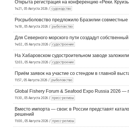
Открыта регистрация на конференцию «Реки. Круиз
14:21 , 05 Августа 2026 /
судоходство
Росрыболовство предложило Бразилии совместные п
14:18 , 05 Августа 2026 /
рыболовство
Для Северного морского пути создадут собственны
14:02 , 05 Августа 2026 /
судостроение
На Хабаровском судостроительном заводе заложили
12:03 , 05 Августа 2026 /
судостроение
Приём заявок на участие со стендом в главной выст
11:57 , 05 Августа 2026 /
рыболовство
Global Fishery Forum & Seafood Expo Russia 2026 — 
11:30 , 05 Августа 2026 /
пресс-релизы
Вместо импорта — свои: в России представят ката
решений
11:00 , 05 Августа 2026 /
пресс-релизы