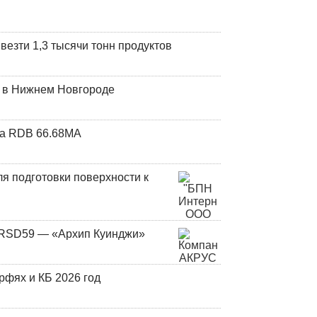
везти 1,3 тысячи тонн продуктов
т в Нижнем Новгороде
та RDB 66.68МА
я подготовки поверхности к
и RSD59 — «Архип Куинджи»
фях и КБ 2026 год