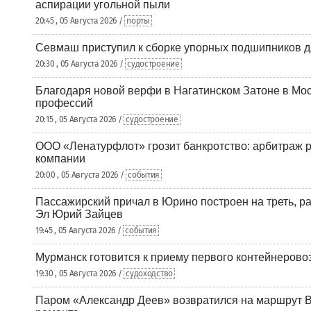
аспирации угольной пыли
20:45 , 05 Августа 2026 /
порты
Севмаш приступил к сборке упорных подшипников д
20:30 , 05 Августа 2026 /
судостроение
Благодаря новой верфи в Нагатинском Затоне в Мос
профессий
20:15 , 05 Августа 2026 /
судостроение
ООО «Ленатурфлот» грозит банкротство: арбитраж р
компании
20:00 , 05 Августа 2026 /
события
Пассажирский причал в Юрино построен на треть, 
Эл Юрий Зайцев
19:45 , 05 Августа 2026 /
события
Мурманск готовится к приему первого контейнеровоз
19:30 , 05 Августа 2026 /
судоходство
Паром «Александр Деев» возвратился на маршрут 