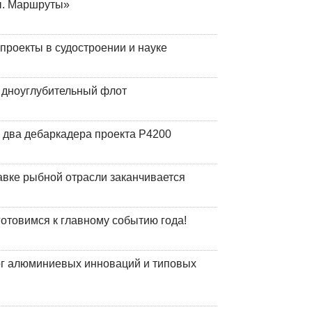
ы. Маршруты»
роекты в судостроении и науке
й дноуглубительный флот
 два дебаркадера проекта Р4200
авке рыбной отрасли заканчивается
готовимся к главному событию года!
лог алюминиевых инноваций и типовых