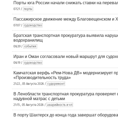
Порты юга России начали снижать ставки на перевал
07:21 /
порты
Пассажирское движение между Благовещенском и Х
07:07 /
судоходство
Братская транспортная прокуратура выявила наруш
водохранилищ
06:39 /
события
Иран и Оман согласовали новый маршрут для судох
06:19 /
судоходство
Камчатская верфь «Рем-Нова ДВ» модернизирует пр
«Производительность труда»
21:22 , 05 Августа 2026 /
судоремонт
В Ленобласти транспортная прокуратура проверяет 
надувной матрас с детьми
21:15 , 05 Августа 2026 /
аварийность и чп
В порту Шахтерск до конца года завершат оборудова