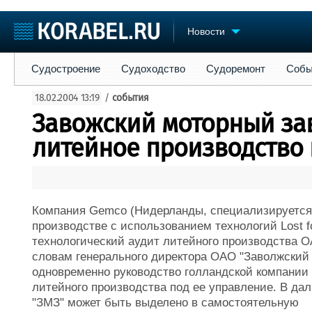
Новости
Судостроение
Судоходство
Судоремонт
События
Пре
Судостроение
Судоходство
Судоремонт
Собы
Судостроение
Торговая площадка
Конфере
18.02.2004 13:19
/
события
Пульс
Доска объявлений
Выставк
Завожский моторный за
Новости
Продажа флота
Личност
Компании
Оборудование
Словарь
литейное производство
Репутация
Изделия
Работа
Материалы
Крюинг
Услуги
Журнал
Компания Gemco (Нидерланды, специализируется
Реклама
производстве с использованием технологий Lost f
технологический аудит литейного производства О
словам генерального директора ОАО "Заволжский 
одновременно руководство голландской компании 
литейного производства под ее управление. В д
"ЗМЗ" может быть выделено в самостоятельную