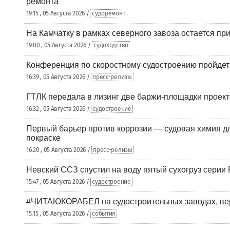
ремонта
19:15 , 05 Августа 2026 /
судоремонт
На Камчатку в рамках северного завоза остается при
19:00 , 05 Августа 2026 /
судоходство
Конференция по скоростному судостроению пройде
16:39 , 05 Августа 2026 /
пресс-релизы
ГТЛК передала в лизинг две баржи-площадки проек
16:32 , 05 Августа 2026 /
судостроение
Первый барьер против коррозии — судовая химия дл
покраске
16:20 , 05 Августа 2026 /
пресс-релизы
Невский ССЗ спустил на воду пятый сухогруз сери
15:47 , 05 Августа 2026 /
судостроение
#ЧИТАЮКОРАБЕЛ на судостроительных заводах, вер
15:15 , 05 Августа 2026 /
события