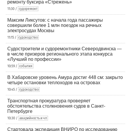
ремонту буксира «Стрежень»
11:30 /
судоремонт
Максим Ликсутов: с начала года пассажиры
совершили более 1 млн поездок на речных
электросудах Москвы
11:15 /
судоходство
Судостроители и судоремонтники Северодвинска —
в числе призеров регионального этапа конкурса
«Лучший по профессии»
10:59 /
события
В Хабаровске уровень Амура достиг 448 см: закрыто
четыре остановки теплоходов на островах
10:45 /
судоходство
Транспортная прокуратура проверяет
обстоятельства столкновения судов в Санкт-
Петербурге
10:30 /
аварийность и чп
Стартовала экспедиция ВНИРО по исследованию