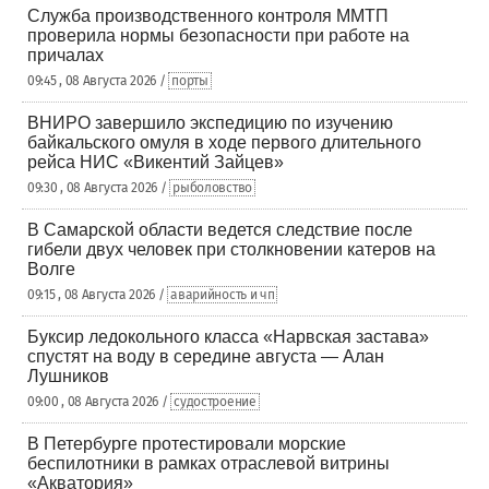
Служба производственного контроля ММТП
проверила нормы безопасности при работе на
причалах
09:45 , 08 Августа 2026 /
порты
ВНИРО завершило экспедицию по изучению
байкальского омуля в ходе первого длительного
рейса НИС «Викентий Зайцев»
09:30 , 08 Августа 2026 /
рыболовство
В Самарской области ведется следствие после
гибели двух человек при столкновении катеров на
Волге
09:15 , 08 Августа 2026 /
аварийность и чп
Буксир ледокольного класса «Нарвская застава»
спустят на воду в середине августа — Алан
Лушников
09:00 , 08 Августа 2026 /
судостроение
В Петербурге протестировали морские
беспилотники в рамках отраслевой витрины
«Акватория»