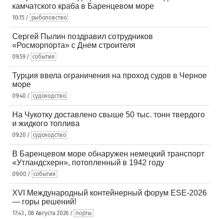
камчатского краба в Баренцевом море
10:15 /
рыболовство
Сергей Пылин поздравил сотрудников
«Росморпорта» с Днем строителя
09:59 /
события
Турция ввела ограничения на проход судов в Черное
море
09:40 /
судоходство
На Чукотку доставлено свыше 50 тыс. тонн твердого
и жидкого топлива
09:20 /
судоходство
В Баренцевом море обнаружен немецкий транспорт
«Утландсхерн», потопленный в 1942 году
09:00 /
события
XVI Международный контейнерный форум ESE-2026
— горы решений!
17:43 , 08 Августа 2026 /
порты