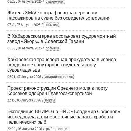
08:23 , 07 Августа 2026 /
судоремонт
Житель ХМАО оштрафован за перевозку
пассажиров на судне без освидетельствования
07:41 , 07 Августа 2026 /
события
В Хабаровском крае восстановят судоремонтный
завод «Якорь» в Советской Гавани
06:50 , 07 Августа 2026 /
события
Хабаровская транспортная прокуратура выявила
поддельное санитарное свидетельство у
судовладельца
06:21 , 07 Августа 2026 /
аварийность и чп
Проект реконструкции Среднего мола в порту
Корсаков одобрен Главгосэкспертизой
22:15 , 06 Августа 2026 /
порты
Экспедиция ВНИРО на НИС «Владимир Сафонов»
исследовала дальневосточные запасы крабов и
пелагических рыб
22:00 , 06 Августа 2026 /
рыболовство