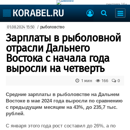
реклама 16+
Судостроение
01.08.2024 15:50
/
рыболовство
Судоходство
Судоремонт
Зарплаты в рыболовной
События
Пресс-релизы
отрасли Дальнего
Порты
Рыболовство
Востока с начала года
ВМФ
Образование
выросли на четверть
Яхты и катера
Еще
1 мин
166
0
Судостроение
Торговая площадка
Пульс
Доска объявлений
Средние зарплаты в рыболовстве на Дальнем
Новости
Продажа флота
Востоке в мае 2024 года выросли по сравнению
с предыдущим месяцем на 43%, до 235,7 тыс.
Компании
Оборудование
рублей.
Репутация
Изделия
Работа
Материалы
С января этого года рост составил до 26%, а по
Крюинг
Услуги