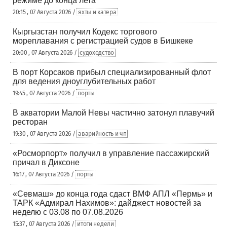
режиме до конца лета
20:15 , 07 Августа 2026 /
яхты и катера
Кыргызстан получил Кодекс торгового
мореплавания с регистрацией судов в Бишкеке
20:00 , 07 Августа 2026 /
судоходство
В порт Корсаков прибыл специализированный флот
для ведения дноуглубительных работ
19:45 , 07 Августа 2026 /
порты
В акватории Малой Невы частично затонул плавучий
ресторан
19:30 , 07 Августа 2026 /
аварийность и чп
«Росморпорт» получил в управление пассажирский
причал в Диксоне
16:17 , 07 Августа 2026 /
порты
«Севмаш» до конца года сдаст ВМФ АПЛ «Пермь» и
ТАРК «Адмирал Нахимов»: дайджест новостей за
неделю с 03.08 по 07.08.2026
15:37 , 07 Августа 2026 /
итоги недели