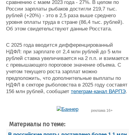
сравнению с маем 2023 года - 27%. В целом по
Журнал
России зарплаты рыбаков достигли 219,7 тыс.
Реклама
рублей (+20%) - это в 2,5 раза выше среднего
уровня оплаты труда в стране (86,4 тыс. рублей).
Об этом свидетельствуют данные Росстата.
Конференции
Флот
Выставки и семинары
Галерея флота
С 2025 года вводится дифференцированный
Личности
Форум
НДФЛ: при зарплате от 2,4 млн рублей до 5 млн
Словарь
Отзывы
рублей ставка увеличивается на 2 п.п. и взимается
Все службы
с превышающего пороговое значение объема. С
учетом текущего роста зарплат можно
предположить, что дополнительные выплаты по
НДФЛ в секторе рыболовства в 2025 году составят
156 млн рублей, сообщает
телеграм-канал ВАРПЭ
.
реклама 16+
Материалы по теме:
В российские порты доставлено более 1,1 млн