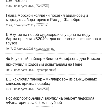
комплексов
13:02 , 07 Августа 2026 /
события
Глава Морской коллегии посетил авианосец и
морскую лабораторию в Рио-де-Жанейро
12:44 , 07 Августа 2026 /
события
В Якутии на новой судоверфи спущена на воду
баржа проекта «В2040» для перевозки пассажиров и
грузов
10:17 , 07 Августа 2026 /
судостроение
🛳️ Круизный лайнер «Виктор Астафьев» для Енисея
приступил к ходовым испытаниям на Неве
10:10 , 07 Августа 2026 /
судостроение
ЕС исключил танкер «Миллерово» из санкционных
списков, признав ошибку
09:16 , 07 Августа 2026 /
события
Росморпорт объявил закупку на ремонт ледокола
«Фанагория» за 6,2 млн рублей