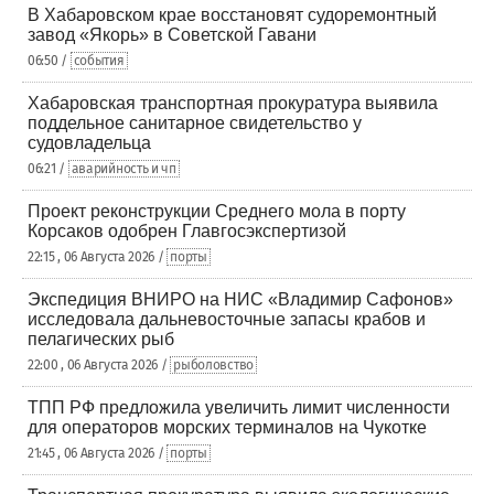
В Хабаровском крае восстановят судоремонтный
завод «Якорь» в Советской Гавани
06:50 /
события
Хабаровская транспортная прокуратура выявила
поддельное санитарное свидетельство у
судовладельца
06:21 /
аварийность и чп
Проект реконструкции Среднего мола в порту
Корсаков одобрен Главгосэкспертизой
22:15 , 06 Августа 2026 /
порты
Экспедиция ВНИРО на НИС «Владимир Сафонов»
исследовала дальневосточные запасы крабов и
пелагических рыб
22:00 , 06 Августа 2026 /
рыболовство
ТПП РФ предложила увеличить лимит численности
для операторов морских терминалов на Чукотке
21:45 , 06 Августа 2026 /
порты