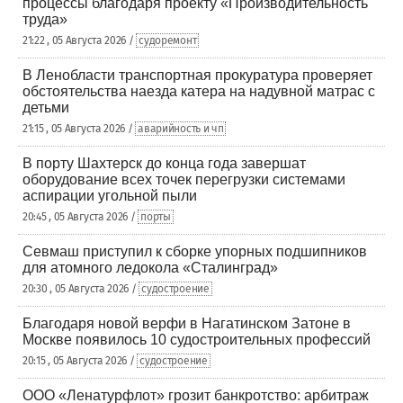
процессы благодаря проекту «Производительность
труда»
21:22 , 05 Августа 2026 /
судоремонт
В Ленобласти транспортная прокуратура проверяет
обстоятельства наезда катера на надувной матрас с
детьми
21:15 , 05 Августа 2026 /
аварийность и чп
В порту Шахтерск до конца года завершат
оборудование всех точек перегрузки системами
аспирации угольной пыли
20:45 , 05 Августа 2026 /
порты
Севмаш приступил к сборке упорных подшипников
для атомного ледокола «Сталинград»
20:30 , 05 Августа 2026 /
судостроение
Благодаря новой верфи в Нагатинском Затоне в
Москве появилось 10 судостроительных профессий
20:15 , 05 Августа 2026 /
судостроение
ООО «Ленатурфлот» грозит банкротство: арбитраж