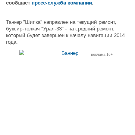
сообщает
пресс-служба компании
.
Журнал
Реклама
Танкер "Шипка" направлен на текущий ремонт,
буксир-толкач "Урал-33" - на средний ремонт,
Конференции
Флот
который будет завершен к началу навигации 2014
Выставки и семинары
Галерея флота
года.
Личности
Форум
Словарь
Отзывы
реклама 16+
Все службы