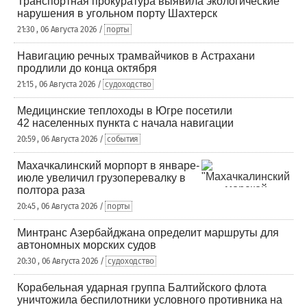
Транспортная прокуратура выявила экологические
нарушения в угольном порту Шахтерск
21:30 , 06 Августа 2026 /
порты
Навигацию речных трамвайчиков в Астрахани
продлили до конца октября
21:15 , 06 Августа 2026 /
судоходство
Медицинские теплоходы в Югре посетили
42 населенных пункта с начала навигации
20:59 , 06 Августа 2026 /
события
Махачкалинский морпорт в январе-
июле увеличил грузоперевалку в
полтора раза
20:45 , 06 Августа 2026 /
порты
Минтранс Азербайджана определит маршруты для
автономных морских судов
20:30 , 06 Августа 2026 /
судоходство
Корабельная ударная группа Балтийского флота
уничтожила беспилотники условного противника на