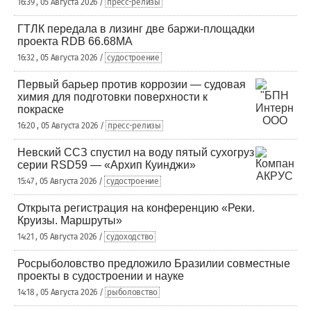
16:39 , 05 Августа 2026 /
пресс-релизы
ГТЛК передала в лизинг две баржи-площадки
проекта RDB 66.68МА
16:32 , 05 Августа 2026 /
судостроение
Первый барьер против коррозии — судовая
химия для подготовки поверхности к
покраске
16:20 , 05 Августа 2026 /
пресс-релизы
Невский ССЗ спустил на воду пятый сухогруз
серии RSD59 — «Архип Куинджи»
15:47 , 05 Августа 2026 /
судостроение
Открыта регистрация на конференцию «Реки.
Круизы. Маршруты»
14:21 , 05 Августа 2026 /
судоходство
Росрыболовство предложило Бразилии совместные
проекты в судостроении и науке
14:18 , 05 Августа 2026 /
рыболовство