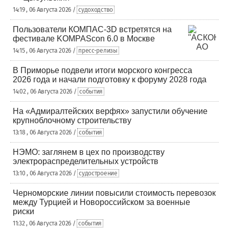
14:19 , 06 Августа 2026 /
судоходство
Пользователи КОМПАС-3D встретятся на
фестивале KOMPAScon 6.0 в Москве
14:15 , 06 Августа 2026 /
пресс-релизы
В Приморье подвели итоги морского конгресса
2026 года и начали подготовку к форуму 2028 года
14:02 , 06 Августа 2026 /
события
На «Адмиралтейских верфях» запустили обучение
крупноблочному строительству
13:18 , 06 Августа 2026 /
события
НЭМО: заглянем в цех по производству
электрораспределительных устройств
13:10 , 06 Августа 2026 /
судостроение
Черноморские линии повысили стоимость перевозок
между Турцией и Новороссийском за военные
риски
11:32 , 06 Августа 2026 /
события