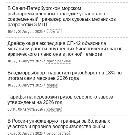
В Санкт-Петербургском морском
рыбопромышленном колледже установлен
современный тренажер для судовых механиков
разработки ЭМЦТ
10:46 , 06 Августа 2026 /
события
Дрейфующая экспедиция СП-42 объяснила
механизм работы внутренних биологических часов
арктического планктона в полной темноте
10:32 , 06 Августа 2026 /
пресс-релизы
Владморрыбпорт нарастил грузооборот на 18% по
итогам семи месяцев 2026 года
10:26 , 06 Августа 2026 /
порты
Тарифы на перевозки грузов северного завоза
утверждены на 2026 год
08:14 , 06 Августа 2026 /
события
В России унифицируют границы рыболовных
участков и правила воспроизводства рыбы
07:59 , 06 Августа 2026 /
рыболовство