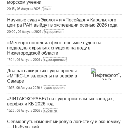
морском учении
20:15 , 06 Августа 2026 /
вмф
Научные суда «Эколог» и «Посейдон» Карельского
центра РАН выйдут в экспедиции осенью 2026 года
20:00 , 06 Августа 2026 /
судоремонт
«Метеор» пополнил флот: восьмое судно на
подводных крыльях спущено на воду в
Нижегородской области
17:04 , 06 Августа 2026 /
судостроение
Два пассажирских судна проекта
«МПКС-L» заложены на верфи в
Самаре
15:57 , 06 Августа 2026 /
судостроение
#ЧИТАЮКОРАБЕЛ на судостроительных заводах,
верфях и КБ 2026 год
15:25 , 06 Августа 2026 /
события
Севморпуть изменит мировую логистику и экономику
— Цыбульский