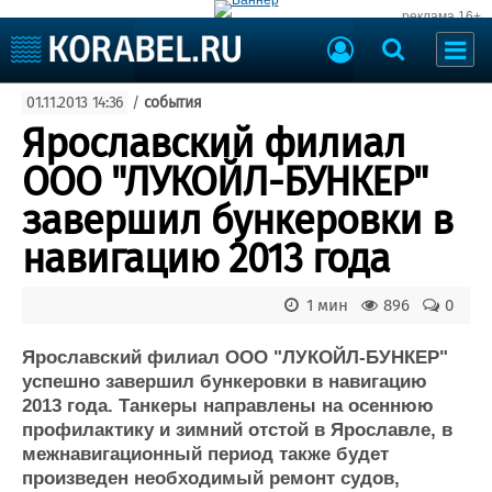
реклама 16+
Судостроение
01.11.2013 14:36
/
события
Судоходство
Судоремонт
Ярославский филиал
События
Пресс-релизы
ООО "ЛУКОЙЛ-БУНКЕР"
Порты
Рыболовство
завершил бункеровки в
ВМФ
Образование
навигацию 2013 года
Яхты и катера
Еще
1 мин
896
0
Судостроение
Торговая площадка
Пульс
Доска объявлений
Ярославский филиал ООО "ЛУКОЙЛ-БУНКЕР"
Новости
Продажа флота
успешно завершил бункеровки в навигацию
2013 года. Танкеры направлены на осеннюю
Компании
Оборудование
профилактику и зимний отстой в Ярославле, в
Репутация
Изделия
межнавигационный период также будет
Работа
Материалы
произведен необходимый ремонт судов,
Крюинг
Услуги