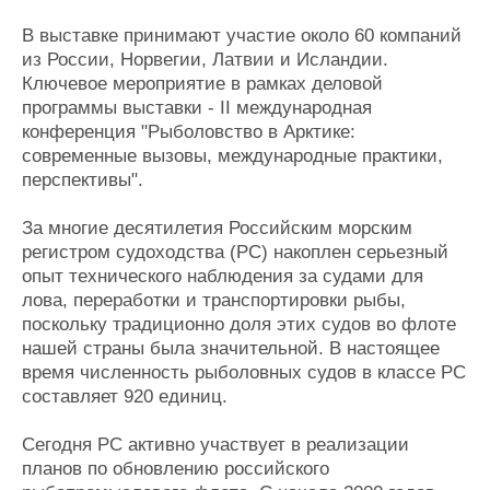
Новости
Продажа флота
Компании
Оборудование
В выставке принимают участие около 60 компаний
Репутация
Изделия
из России, Норвегии, Латвии и Исландии.
Работа
Материалы
Ключевое мероприятие в рамках деловой
Крюинг
Услуги
программы выставки - II международная
конференция "Рыболовство в Арктике:
Журнал
современные вызовы, международные практики,
Реклама
перспективы".
Конференции
Флот
За многие десятилетия Российским морским
регистром судоходства (РС) накоплен серьезный
Выставки и семинары
Галерея флота
опыт технического наблюдения за судами для
Личности
Форум
лова, переработки и транспортировки рыбы,
Словарь
Отзывы
поскольку традиционно доля этих судов во флоте
Все службы
нашей страны была значительной. В настоящее
время численность рыболовных судов в классе РС
составляет 920 единиц.
Сегодня РС активно участвует в реализации
планов по обновлению российского