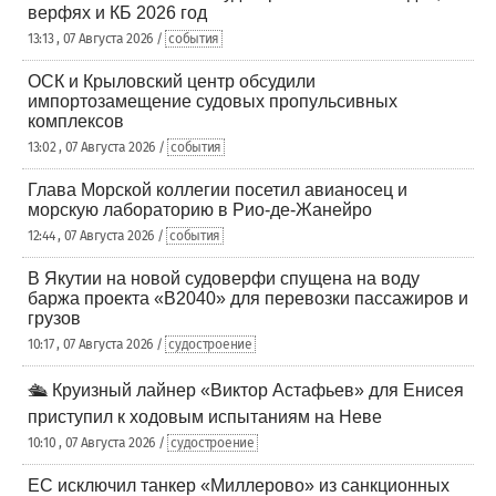
верфях и КБ 2026 год
13:13 , 07 Августа 2026 /
события
ОСК и Крыловский центр обсудили
импортозамещение судовых пропульсивных
комплексов
13:02 , 07 Августа 2026 /
события
Глава Морской коллегии посетил авианосец и
морскую лабораторию в Рио-де-Жанейро
12:44 , 07 Августа 2026 /
события
В Якутии на новой судоверфи спущена на воду
баржа проекта «В2040» для перевозки пассажиров и
грузов
10:17 , 07 Августа 2026 /
судостроение
🛳️ Круизный лайнер «Виктор Астафьев» для Енисея
приступил к ходовым испытаниям на Неве
10:10 , 07 Августа 2026 /
судостроение
ЕС исключил танкер «Миллерово» из санкционных