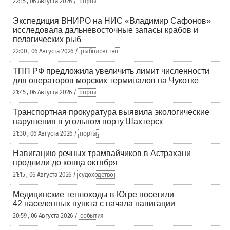
22:15 , 06 Августа 2026 /
порты
Экспедиция ВНИРО на НИС «Владимир Сафонов»
исследовала дальневосточные запасы крабов и
пелагических рыб
22:00 , 06 Августа 2026 /
рыболовство
ТПП РФ предложила увеличить лимит численности
для операторов морских терминалов на Чукотке
21:45 , 06 Августа 2026 /
порты
Транспортная прокуратура выявила экологические
нарушения в угольном порту Шахтерск
21:30 , 06 Августа 2026 /
порты
Навигацию речных трамвайчиков в Астрахани
продлили до конца октября
21:15 , 06 Августа 2026 /
судоходство
Медицинские теплоходы в Югре посетили
42 населенных пункта с начала навигации
20:59 , 06 Августа 2026 /
события