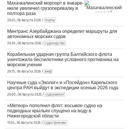
Махачкалинский морпорт в январе-
июле увеличил грузоперевалку в
полтора раза
20:45 , 06 Августа 2026 /
порты
Минтранс Азербайджана определит маршруты для
автономных морских судов
20:30 , 06 Августа 2026 /
судоходство
Корабельная ударная группа Балтийского флота
уничтожила беспилотники условного противника на
морском учении
20:15 , 06 Августа 2026 /
вмф
Научные суда «Эколог» и «Посейдон» Карельского
центра РАН выйдут в экспедиции осенью 2026 года
20:00 , 06 Августа 2026 /
судоремонт
«Метеор» пополнил флот: восьмое судно на
подводных крыльях спущено на воду в
Нижегородской области
17:04 , 06 Августа 2026 /
судостроение