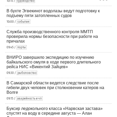
10:15 /
судоходство
В бухте Эгвекинот водолазы ведут подготовку к
подъему пяти затопленных судов
10:00 /
события
Служба производственного контроля ММТП
проверила нормы безопасности при работе на
причалах
09:45 /
порты
ВНИРО завершило экспедицию по изучению
байкальского омуля в ходе первого длительного
рейса НИС «Викентий Зайцев»
09:30 /
рыболовство
В Самарской области ведется следствие после
гибели двух человек при столкновении катеров на
Волге
09:15 /
аварийность и чп
Буксир ледокольного класса «Нарвская застава»
спустят на воду в середине августа — Алан