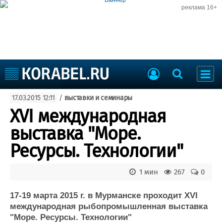
реклама 16+
Судостроение
17.03.2015 12:11
/
выставки и семинары
Судоходство
Судоремонт
XVI международная
События
Пресс-релизы
выставка "Море.
Порты
Рыболовство
Ресурсы. Технологии"
ВМФ
Образование
Яхты и катера
1 мин
267
0
Еще
17-19 марта 2015 г. в Мурманске проходит XVI
Судостроение
Торговая площадка
международная рыбопромышленная выставка
Пульс
Доска объявлений
"Море. Ресурсы. Технологии"