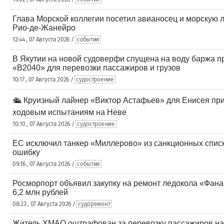
Глава Морской коллегии посетил авианосец и морскую 
Рио-де-Жанейро
12:44 , 07 Августа 2026 /
события
В Якутии на новой судоверфи спущена на воду баржа п
«В2040» для перевозки пассажиров и грузов
10:17 , 07 Августа 2026 /
судостроение
🛳️ Круизный лайнер «Виктор Астафьев» для Енисея при
ходовым испытаниям на Неве
10:10 , 07 Августа 2026 /
судостроение
ЕС исключил танкер «Миллерово» из санкционных списк
ошибку
09:16 , 07 Августа 2026 /
события
Росморпорт объявил закупку на ремонт ледокола «Фана
6,2 млн рублей
08:23 , 07 Августа 2026 /
судоремонт
Житель ХМАО оштрафован за перевозку пассажиров на 