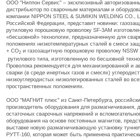
ООО "Ниппон Сервис" – эксклюзивный авторизованн
дистрибьютор по сварочным материалам и оборудов
компании NIPPON STEEL & SUMIKIN WELDING CO., L
Российской Федерации, представит новинки: газоза
рутиловую порошковую проволоку SF-3AM изготовле
«бесшовной» технологии, предназначенную для сварк
положениях низкотемпературных сталей в смеси защ
+ СО
и газозащитную порошковую проволоку NSSW 
2
рутилового типа, изготовленную по бесшовной техно
Проволока рекомендуется для механизированной и а
сварки (в среде инертных газов и смесях) углеродис
низкоуглеродистых низколегированных сталей во все
пространственных положениях.
ООО "МАГНИТ плюс" из Санкт-Петербурга, российск
производитель оборудования для размагничивания, 
остаточных сварочных напряжений и вспомогательно
оборудования на основе постоянных магнитов, предс
выставке новую размагничивающую установку туннел
РУТТ-160, которая может быть применена практическ