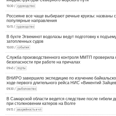
10:30 /
судоходство
Россияне все чаще выбирают речные круизы: названы 
популярные направления
10:15 /
судоходство
В бухте Эгвекинот водолазы ведут подготовку к подъем
затопленных судов
10:00 /
события
Служба производственного контроля ММТП проверила
безопасности при работе на причалах
09:45 /
порты
ВНИРО завершило экспедицию по изучению байкальско
ходе первого длительного рейса НИС «Викентий Зайце
09:30 /
рыболовство
В Самарской области ведется следствие после гибели д
при столкновении катеров на Волге
09:15 /
аварийность и чп