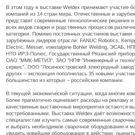
В этом году в выставке Weldex принимают участие б
компаний из 14 стран мира. Отечественные и зарубе
представят современные технологические решения и
всех видов сварки и родственных процессов различн
категории. Помимо постоянных участников выставки 
зарубежных лидеров отрасли: FANUC Robotics, Kemppi
Electric, Messer, voestalpine Bohler Welding, ЭСАБ, Н
НТО ИРЭ-Полюс, Государственный Рязанский прибор
ОАО "ММК-МЕТИЗ", ЗАО "НПФ "Инженерный и технол
сервис", ООО "Лосиноостровский электродный завод"
других – экспозиция пополнилась 35 новыми участни
большинство из которых – российские компании.
В текущей экономической ситуации, когда многие ко
более прагматично оценивают расходы на рекламу и
качественные выставочные мероприятия остаются в
востребованными. Выставка Weldex даёт возможност
специалистам изучить самые современные сварочны
и выбрать необходимое сварочное оборудование и м
увидеть новейшее оборудование в действии, оценить