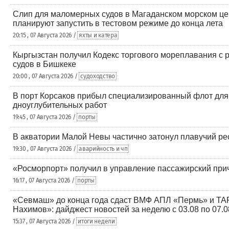
Слип для маломерных судов в Магаданском морском це
планируют запустить в тестовом режиме до конца лета
20:15 , 07 Августа 2026 /
яхты и катера
Кыргызстан получил Кодекс торгового мореплавания с 
судов в Бишкеке
20:00 , 07 Августа 2026 /
судоходство
В порт Корсаков прибыл специализированный флот для
дноуглубительных работ
19:45 , 07 Августа 2026 /
порты
В акватории Малой Невы частично затонул плавучий ре
19:30 , 07 Августа 2026 /
аварийность и чп
«Росморпорт» получил в управление пассажирский при
16:17 , 07 Августа 2026 /
порты
«Севмаш» до конца года сдаст ВМФ АПЛ «Пермь» и Т
Нахимов»: дайджест новостей за неделю с 03.08 по 07.0
15:37 , 07 Августа 2026 /
итоги недели