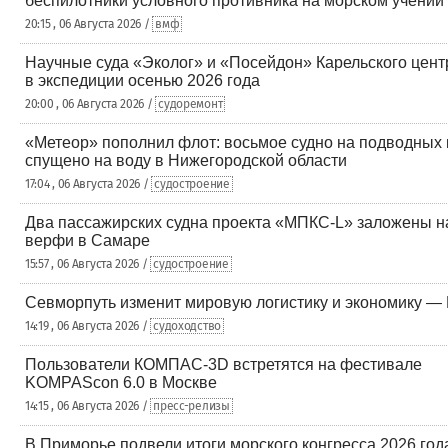
беспилотники условного противника на морском учении
20:15 , 06 Августа 2026 /
вмф
Научные суда «Эколог» и «Посейдон» Карельского цен
в экспедиции осенью 2026 года
20:00 , 06 Августа 2026 /
судоремонт
«Метеор» пополнил флот: восьмое судно на подводных
спущено на воду в Нижегородской области
17:04 , 06 Августа 2026 /
судостроение
Два пассажирских судна проекта «МПКС-L» заложены н
верфи в Самаре
15:57 , 06 Августа 2026 /
судостроение
Севморпуть изменит мировую логистику и экономику —
14:19 , 06 Августа 2026 /
судоходство
Пользователи КОМПАС-3D встретятся на фестивале
KOMPAScon 6.0 в Москве
14:15 , 06 Августа 2026 /
пресс-релизы
В Приморье подвели итоги морского конгресса 2026 год