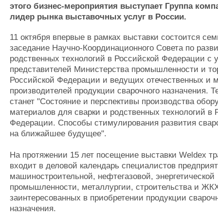
Новости
Продажа флота
Личност
этого бизнес-мероприятия выступает Группа компа
Компании
Оборудование
Словарь
лидер рынка выставочных услуг в России.
Репутация
Изделия
Работа
Материалы
11 октября впервые в рамках выставки состоится сем
Крюинг
Услуги
заседание Научно-Координационного Совета по разв
родственных технологий в Российской Федерации с 
Журнал
представителей Министерства промышленности и то
Реклама
Российской Федерации и ведущих отечественных и 
производителей продукции сварочного назначения. 
Флот
станет "Состояние и перспективы производства обор
материалов для сварки и родственных технологий в 
Галерея флота
Федерации. Способы стимулирования развития свар
Форум
на ближайшее будущее".
Отзывы
Все службы
На протяжении 15 лет посещение выставки Weldex т
входит в деловой календарь специалистов предприя
машиностроительной, нефтегазовой, энергетической
промышленности, металлургии, строительства и ЖКХ
заинтересованных в приобретении продукции свароч
назначения.