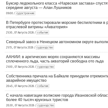
Буксир ледокольного класса «Нарвская застава» спустят
середине августа — Алан Лушников
09:00 /
судостроение
В Петербурге протестировали морские беспилотники в 
отраслевой витрины «Акватория»
21:30 , 07 Августа 2026 /
события
Северный завоз в Ненецком автономном округе выполн
21:15 , 07 Августа 2026 /
судоходство
ААНИИ: в арктических морях сохраняются массивы
сплоченного льда, часть акваторий свободна ото льда
21:00 , 07 Августа 2026 /
судоходство
Собственника причала на Байкале принудили отремонт
аварийное имущество
20:45 , 07 Августа 2026 /
события
С начала навигации волжские города Ивановской облас
более 40 тысяч круизных туристов
20:30 , 07 Августа 2026 /
судоходство