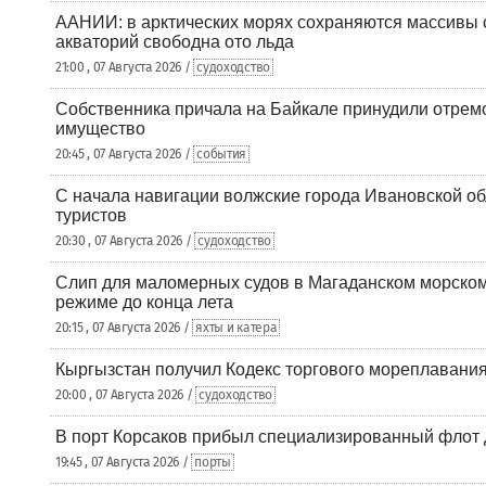
ААНИИ: в арктических морях сохраняются массивы с
акваторий свободна ото льда
21:00 , 07 Августа 2026 /
судоходство
Собственника причала на Байкале принудили отрем
имущество
20:45 , 07 Августа 2026 /
события
С начала навигации волжские города Ивановской об
туристов
20:30 , 07 Августа 2026 /
судоходство
Слип для маломерных судов в Магаданском морском 
режиме до конца лета
20:15 , 07 Августа 2026 /
яхты и катера
Кыргызстан получил Кодекс торгового мореплавания
20:00 , 07 Августа 2026 /
судоходство
В порт Корсаков прибыл специализированный флот 
19:45 , 07 Августа 2026 /
порты