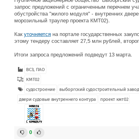
Публичное акционерное общество "Выборгский су
запрос предложений с ограниченным перечнем уча
обустройства "жилого модуля" - внутренних двере
морозильный траулер проекта КМТ02).
Как
уточняется
на портале государственных закупо
этому тендеру составляет 27,5 млн рублей, второг
Итоги запроса предложений подведут 13 марта.
ВСЗ, ПАО
КМТ02
судостроение
выборгский судостроительный заво
двери судовые внутреннего контура
проект кмт02
0