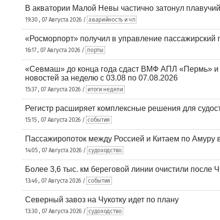
В акватории Малой Невы частично затонул плавучий
19:30 , 07 Августа 2026 /
аварийность и чп
«Росморпорт» получил в управление пассажирский 
16:17 , 07 Августа 2026 /
порты
«Севмаш» до конца года сдаст ВМФ АПЛ «Пермь» и
новостей за неделю с 03.08 по 07.08.2026
15:37 , 07 Августа 2026 /
итоги недели
Регистр расширяет комплексные решения для судо
15:15 , 07 Августа 2026 /
события
Пассажиропоток между Россией и Китаем по Амуру 
14:05 , 07 Августа 2026 /
судоходство
Более 3,6 тыс. км береговой линии очистили после 
13:46 , 07 Августа 2026 /
события
Северный завоз на Чукотку идет по плану
13:30 , 07 Августа 2026 /
судоходство