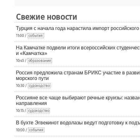
Свежие новости
Турция с начала года нарастила импорт российского
11:00 /
события
На Камчатке подвели итоги всероссийских студенче
и «Камчатка»
10:45 /
образование
Россия предложила странам БРИКС участие в разв
морского пути
10:30 /
судоходство
Россияне все чаще выбирают речные круизы: назв
направления
10:15 /
судоходство
В бухте Эгвекинот водолазы ведут подготовку к под
10:00 /
события