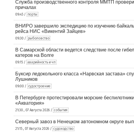
Служба производственного контроля ММТП провери
причалах
09:45 /
порты
ВНИРО завершило экспедицию по изучению байкальс
рейса НИС «Викентий Зайцев»
09:30 /
рыболовство
В Самарской области ведется следствие после гибел
катеров на Волге
09:15 /
аварийность и чп
Буксир ледокольного класса «Нарвская застава» спу
Лушников
09:00 /
судостроение
В Петербурге протестировали морские беспилотники
«Акватория»
21:30 , 07 Августа 2026 /
события
Северный завоз в Ненецком автономном округе вып
21:15 , 07 Августа 2026 /
судоходство