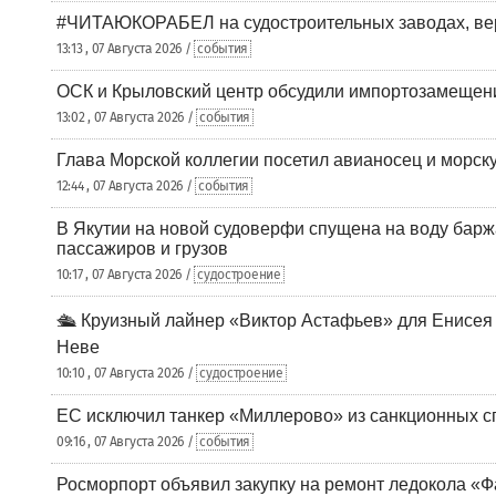
#ЧИТАЮКОРАБЕЛ на судостроительных заводах, вер
13:13 , 07 Августа 2026 /
события
ОСК и Крыловский центр обсудили импортозамещен
13:02 , 07 Августа 2026 /
события
Глава Морской коллегии посетил авианосец и морс
12:44 , 07 Августа 2026 /
события
В Якутии на новой судоверфи спущена на воду барж
пассажиров и грузов
10:17 , 07 Августа 2026 /
судостроение
🛳️ Круизный лайнер «Виктор Астафьев» для Енисея
Неве
10:10 , 07 Августа 2026 /
судостроение
ЕС исключил танкер «Миллерово» из санкционных с
09:16 , 07 Августа 2026 /
события
Росморпорт объявил закупку на ремонт ледокола «Ф