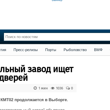
сс-релизы
Порты
Рыболовство
ВМФ
Образование
Яхт
тия
Пресс-релизы
Порты
Рыболовство
ВМФ
нции
Флот
и и семинары
Галерея флота
ельный завод ищет
и
Форум
Отзывы
 дверей
Все службы
1 мин
1036
0
 КМТ02 продолжается в Выборге.