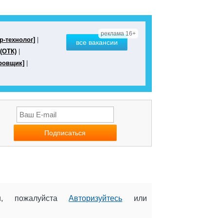
реклама 16+
р-технолог]
|
все вакансии
(ОТК)
|
ровщик]
|
ии, пожалуйста
Авторизуйтесь
или