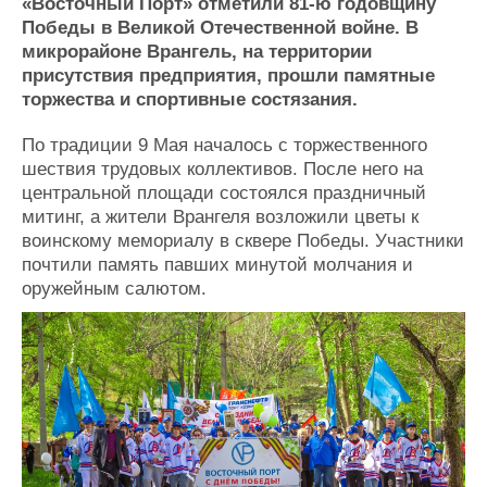
Новости
Продажа флота
«Восточный Порт» отметили 81-ю годовщину
Победы в Великой Отечественной войне. В
Компании
Оборудование
микрорайоне Врангель, на территории
Репутация
Изделия
присутствия предприятия, прошли памятные
Работа
Материалы
торжества и спортивные состязания.
Крюинг
Услуги
Журнал
По традиции 9 Мая началось с торжественного
Реклама
шествия трудовых коллективов. После него на
центральной площади состоялся праздничный
митинг, а жители Врангеля возложили цветы к
Конференции
Флот
воинскому мемориалу в сквере Победы. Участники
Выставки и семинары
Галерея флота
почтили память павших минутой молчания и
Личности
Форум
оружейным салютом.
Словарь
Отзывы
Все службы