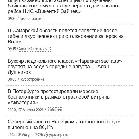
ВНИРО завершило экспедицию по изучению
байкальского омуля в ходе первого длительного
рейса НИС «Викентий Зайцев»
09:30 /
рыболовство
В Самарской области ведется следствие после
гибели двух человек при столкновении катеров на
Волге
09:15 /
аварийность и чп
Буксир ледокольного класса «Нарвская застава»
спустят на воду в середине августа — Алан
Лушников
09:00 /
судостроение
В Петербурге протестировали морские
беспилотники в рамках отраслевой витрины
«Акватория»
21:30 , 07 Августа 2026 /
события
Северный завоз в Ненецком автономном округе
выполнен на 86,1%
21:15 , 07 Августа 2026 /
судоходство