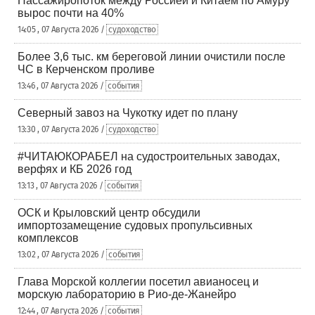
Пассажиропоток между Россией и Китаем по Амуру
вырос почти на 40%
14:05 , 07 Августа 2026 /
судоходство
Более 3,6 тыс. км береговой линии очистили после
ЧС в Керченском проливе
13:46 , 07 Августа 2026 /
события
Северный завоз на Чукотку идет по плану
13:30 , 07 Августа 2026 /
судоходство
#ЧИТАЮКОРАБЕЛ на судостроительных заводах,
верфях и КБ 2026 год
13:13 , 07 Августа 2026 /
события
ОСК и Крыловский центр обсудили
импортозамещение судовых пропульсивных
комплексов
13:02 , 07 Августа 2026 /
события
Глава Морской коллегии посетил авианосец и
морскую лабораторию в Рио-де-Жанейро
12:44 , 07 Августа 2026 /
события