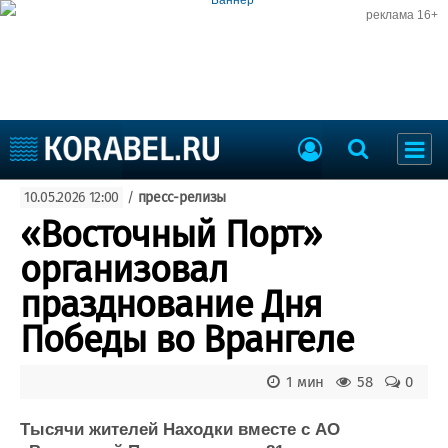
реклама 16+
Судостроение
10.05.2026 12:00
/
пресс-релизы
Судоходство
Судоремонт
«Восточный Порт»
События
Пресс-релизы
организовал
Порты
Рыболовство
празднование Дня
ВМФ
Образование
Победы во Врангеле
Яхты и катера
Еще
1 мин
58
0
Судостроение
Торговая площадка
Пульс
Доска объявлений
Тысячи жителей Находки вместе с АО