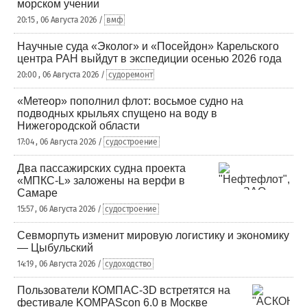
морском учении
20:15 , 06 Августа 2026 /
вмф
Научные суда «Эколог» и «Посейдон» Карельского
центра РАН выйдут в экспедиции осенью 2026 года
20:00 , 06 Августа 2026 /
судоремонт
«Метеор» пополнил флот: восьмое судно на
подводных крыльях спущено на воду в
Нижегородской области
17:04 , 06 Августа 2026 /
судостроение
Два пассажирских судна проекта
«МПКС-L» заложены на верфи в
Самаре
15:57 , 06 Августа 2026 /
судостроение
Севморпуть изменит мировую логистику и экономику
— Цыбульский
14:19 , 06 Августа 2026 /
судоходство
Пользователи КОМПАС-3D встретятся на
фестивале KOMPAScon 6.0 в Москве