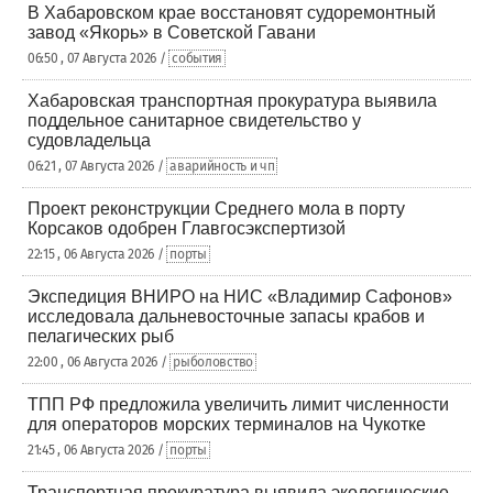
В Хабаровском крае восстановят судоремонтный
завод «Якорь» в Советской Гавани
06:50 , 07 Августа 2026 /
события
Хабаровская транспортная прокуратура выявила
поддельное санитарное свидетельство у
судовладельца
06:21 , 07 Августа 2026 /
аварийность и чп
Проект реконструкции Среднего мола в порту
Корсаков одобрен Главгосэкспертизой
22:15 , 06 Августа 2026 /
порты
Экспедиция ВНИРО на НИС «Владимир Сафонов»
исследовала дальневосточные запасы крабов и
пелагических рыб
22:00 , 06 Августа 2026 /
рыболовство
ТПП РФ предложила увеличить лимит численности
для операторов морских терминалов на Чукотке
21:45 , 06 Августа 2026 /
порты
Транспортная прокуратура выявила экологические