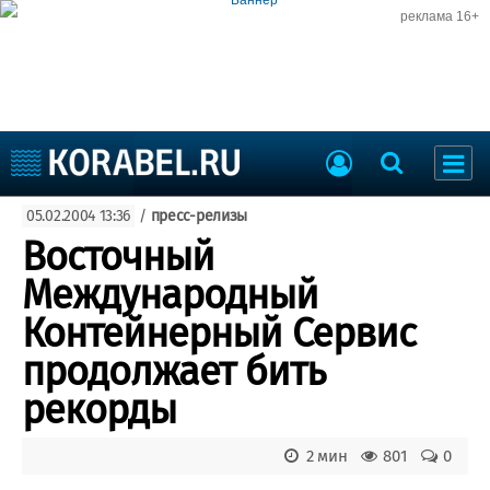
реклама 16+
Судостроение
05.02.2004 13:36
/
пресс-релизы
Судоходство
Судоремонт
Восточный
События
Пресс-релизы
Международный
Порты
Рыболовство
Контейнерный Сервис
ВМФ
Образование
продолжает бить
Яхты и катера
Еще
рекорды
Судостроение
Торговая площадка
2 мин
801
0
Пульс
Доска объявлений