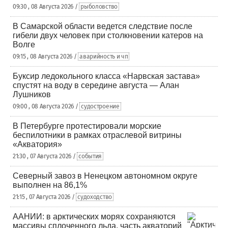
09:30 , 08 Августа 2026 /
рыболовство
В Самарской области ведется следствие после
гибели двух человек при столкновении катеров на
Волге
09:15 , 08 Августа 2026 /
аварийность и чп
Буксир ледокольного класса «Нарвская застава»
спустят на воду в середине августа — Алан
Лушников
09:00 , 08 Августа 2026 /
судостроение
В Петербурге протестировали морские
беспилотники в рамках отраслевой витрины
«Акватория»
21:30 , 07 Августа 2026 /
события
Северный завоз в Ненецком автономном округе
выполнен на 86,1%
21:15 , 07 Августа 2026 /
судоходство
ААНИИ: в арктических морях сохраняются
массивы сплоченного льда, часть акваторий