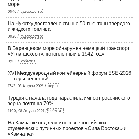
море
09:40 /
судоходство
На Чукотку доставлено свыше 50 тыс. тонн твердого
и жидкого топлива
09:20 /
судоходство
В Баренцевом море обнаружен немецкий транспорт
«Утландсхерн», потопленный в 1942 году
09:00 /
события
XVI Международный контейнерный форум ESE-2026
— горы решений!
17:43 , 08 Августа 2026 /
порты
Турция с начала года нарастила импорт российского
зерна почти на 70%
11:00 , 08 Августа 2026 /
события
На Камчатке подвели итоги всероссийских
студенческих путинных проектов «Сила Востока» и
«Камчатка»