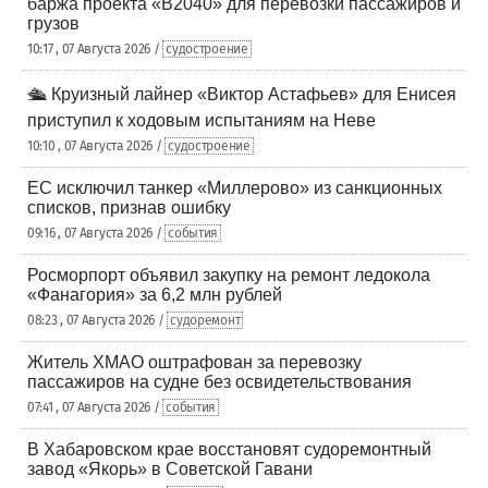
баржа проекта «В2040» для перевозки пассажиров и
грузов
10:17 , 07 Августа 2026 /
судостроение
🛳️ Круизный лайнер «Виктор Астафьев» для Енисея
приступил к ходовым испытаниям на Неве
10:10 , 07 Августа 2026 /
судостроение
ЕС исключил танкер «Миллерово» из санкционных
списков, признав ошибку
09:16 , 07 Августа 2026 /
события
Росморпорт объявил закупку на ремонт ледокола
«Фанагория» за 6,2 млн рублей
08:23 , 07 Августа 2026 /
судоремонт
Житель ХМАО оштрафован за перевозку
пассажиров на судне без освидетельствования
07:41 , 07 Августа 2026 /
события
В Хабаровском крае восстановят судоремонтный
завод «Якорь» в Советской Гавани