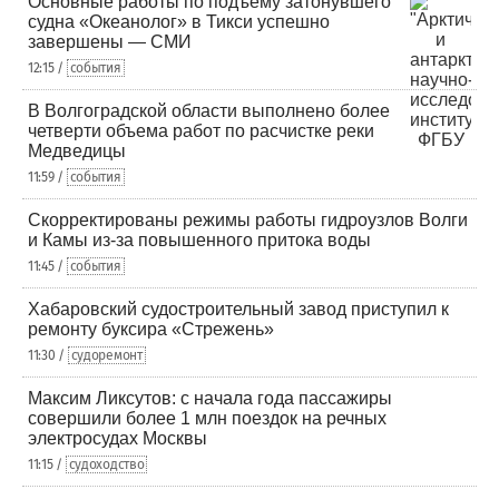
Основные работы по подъему затонувшего
судна «Океанолог» в Тикси успешно
завершены — СМИ
12:15 /
события
В Волгоградской области выполнено более
четверти объема работ по расчистке реки
Медведицы
11:59 /
события
Скорректированы режимы работы гидроузлов Волги
и Камы из-за повышенного притока воды
11:45 /
события
Хабаровский судостроительный завод приступил к
ремонту буксира «Стрежень»
11:30 /
судоремонт
Максим Ликсутов: с начала года пассажиры
совершили более 1 млн поездок на речных
электросудах Москвы
11:15 /
судоходство