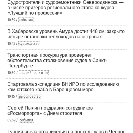
Судостроители и судоремонтники Северодвинска —
в числе призеров регионального этапа конкурса
«Лучший по профессии»
10:59 /
события
В Хабаровске уровень Амура достиг 448 см: закрыто
четыре остановки теплоходов на островах
10:45 /
судоходство
Транспортная прокуратура проверяет
обстоятельства столкновения судов в Санкт-
Петербурге
10:30 /
аварийность и чп
Стартовала экспедиция ВНИРО по исследованию
камчатского краба в Баренцевом море
10:15 /
рыболовство
Сергей Пылин поздравил сотрудников
«Росморпорта» с Днем строителя
09:59 /
события
Турция ввела ограничения на проход судов в Черное