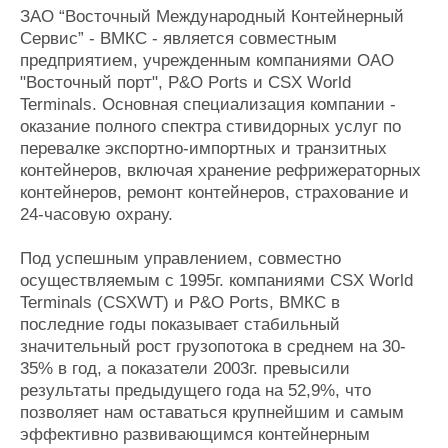
Новости
Продажа флота
ЗАО “Восточный Международный Контейнерный
Компании
Оборудование
Сервис” - ВМКС - является совместным
Репутация
Изделия
предприятием, учрежденным компаниями ОАО
Работа
Материалы
"Восточный порт", P&O Ports и CSX World
Крюинг
Услуги
Terminals. Основная специализация компании -
Журнал
оказание полного спектра стивидорных услуг по
Реклама
перевалке экспортно-импортных и транзитных
контейнеров, включая хранение рефрижераторных
контейнеров, ремонт контейнеров, страхование и
Конференции
Флот
24-часовую охрану.
Выставки и семинары
Галерея флота
Личности
Форум
Под успешным управлением, совместно
Словарь
Отзывы
осуществляемым с 1995г. компаниями CSX World
Terminals (CSXWT) и P&O Ports, ВМКС в
Все службы
последние годы показывает стабильный
значительный рост грузопотока в среднем на 30-
35% в год, а показатели 2003г. превысили
результаты предыдущего года на 52,9%, что
позволяет нам оставаться крупнейшим и самым
эффективно развивающимся контейнерным