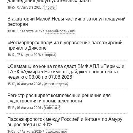
для ведения дноуглубительных работ
19:45 , 07 Августа 2026 /
порты
В акватории Малой Невы частично затонул плавучий
ресторан
19:30 , 07 Августа 2026 /
аварийность и чп
«Росморпорт» получил в управление пассажирский
причал в Диксоне
16:17 , 07 Августа 2026 /
порты
«Севмаш» до конца года сдаст ВМФ АПЛ «Пермь» и
ТАРК «Адмирал Нахимов»: дайджест новостей за
неделю с 03.08 по 07.08.2026
15:37 , 07 Августа 2026 /
итоги недели
Регистр расширяет комплексные решения для
судостроения и промышленности
15:15 , 07 Августа 2026 /
события
Пассажиропоток между Россией и Китаем по Амуру
вырос почти на 40%
14:05 , 07 Августа 2026 /
судоходство