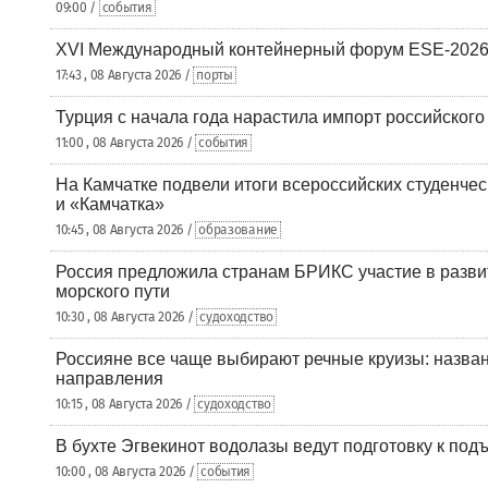
09:00 /
события
XVI Международный контейнерный форум ESE-2026
17:43 , 08 Августа 2026 /
порты
Турция с начала года нарастила импорт российского
11:00 , 08 Августа 2026 /
события
На Камчатке подвели итоги всероссийских студенче
и «Камчатка»
10:45 , 08 Августа 2026 /
образование
Россия предложила странам БРИКС участие в разв
морского пути
10:30 , 08 Августа 2026 /
судоходство
Россияне все чаще выбирают речные круизы: назв
направления
10:15 , 08 Августа 2026 /
судоходство
В бухте Эгвекинот водолазы ведут подготовку к под
10:00 , 08 Августа 2026 /
события