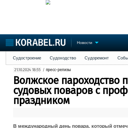
Новости
Судостроение
Судоходство
Судоремонт
События
Пре
Судостроение
Судоходство
Судоремонт
Собы
Судостроение
Торговая площадка
Конфере
21.10.2024 18:55
/
пресс-релизы
Пульс
Доска объявлений
Выставк
Волжское пароходство 
Новости
Продажа флота
Личност
Компании
Оборудование
Словарь
судовых поваров с про
Репутация
Изделия
праздником
Работа
Материалы
Крюинг
Услуги
Журнал
Реклама
В международный день повара, который отмеча