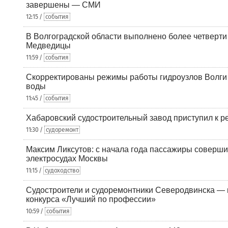
завершены — СМИ
12:15 /
события
В Волгоградской области выполнено более четверти 
Медведицы
11:59 /
события
Скорректированы режимы работы гидроузлов Волги 
воды
11:45 /
события
Хабаровский судостроительный завод приступил к р
11:30 /
судоремонт
Максим Ликсутов: с начала года пассажиры соверши
электросудах Москвы
11:15 /
судоходство
Судостроители и судоремонтники Северодвинска — в
конкурса «Лучший по профессии»
10:59 /
события