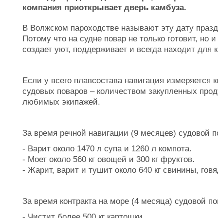
компания приоткрывает дверь камбуза.
В Волжском пароходстве называют эту дату праз
Потому что на судне повар не только готовит, но и
создает уют, поддерживает и всегда находит для 
Если у всего плавсостава навигация измеряется к
судовых поваров – количеством закупленных прод
любимых экипажей.
За время речной навигации (9 месяцев) судовой п
- Варит около 1470 л супа и 1260 л компота.
- Моет около 560 кг овощей и 300 кг фруктов.
- Жарит, варит и тушит около 640 кг свинины, гов
За время контракта на море (4 месяца) судовой по
- Чистит более 500 кг картошки.