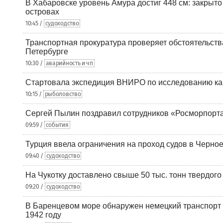
В Хабаровске уровень Амура достиг 448 см: закрыто
островах
10:45 /
судоходство
Транспортная прокуратура проверяет обстоятельства
Петербурге
10:30 /
аварийность и чп
Стартовала экспедиция ВНИРО по исследованию ка
10:15 /
рыболовство
Сергей Пылин поздравил сотрудников «Росморпорта
09:59 /
события
Турция ввела ограничения на проход судов в Черно
09:40 /
судоходство
На Чукотку доставлено свыше 50 тыс. тонн твердого
09:20 /
судоходство
В Баренцевом море обнаружен немецкий транспорт 
1942 году