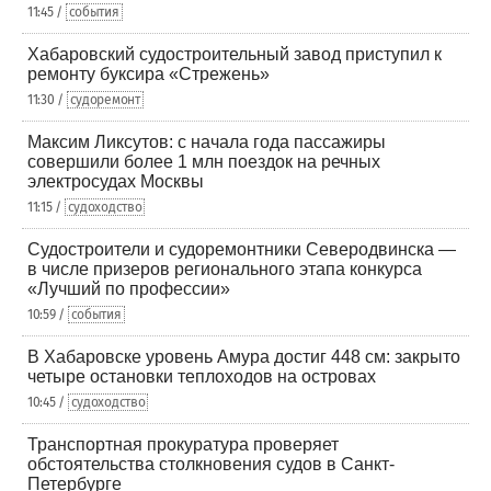
11:45 /
события
Хабаровский судостроительный завод приступил к
ремонту буксира «Стрежень»
11:30 /
судоремонт
Максим Ликсутов: с начала года пассажиры
совершили более 1 млн поездок на речных
электросудах Москвы
11:15 /
судоходство
Судостроители и судоремонтники Северодвинска —
в числе призеров регионального этапа конкурса
«Лучший по профессии»
10:59 /
события
В Хабаровске уровень Амура достиг 448 см: закрыто
четыре остановки теплоходов на островах
10:45 /
судоходство
Транспортная прокуратура проверяет
обстоятельства столкновения судов в Санкт-
Петербурге