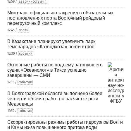
12:59 /
аварийность и чп
Минтранс официально закрепил в обязательных
постановлениях порта Восточный рейдовый
перегрузочный комплекс
12:45 /
порты
В Казахстане планируют увеличить парк
земснарядов «Казводхоза» почти втрое
12:30 /
события
Основные работы по подъему затонувшего
судна «Океанолог» в Тикси успешно
завершены — СМИ
12:15 /
события
В Волгоградской области выполнено более
четверти объема работ по расчистке реки
Медведицы
11:59 /
события
Скорректированы режимы работы гидроузлов Волги
и Камы из-за повышенного притока воды