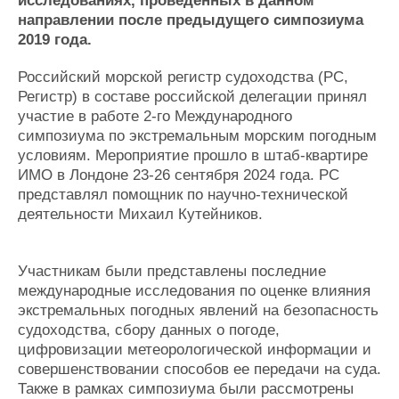
исследованиях, проведенных в данном
Журнал
направлении после предыдущего симпозиума
Реклама
2019 года.
Российский морской регистр судоходства (РС,
Конференции
Флот
Регистр) в составе российской делегации принял
Выставки и семинары
Галерея флота
участие в работе 2-го Международного
Личности
Форум
симпозиума по экстремальным морским погодным
условиям. Мероприятие прошло в штаб-квартире
Словарь
Отзывы
ИМО в Лондоне 23-26 сентября 2024 года. РС
Все службы
представлял помощник по научно-технической
деятельности Михаил Кутейников.
Участникам были представлены последние
международные исследования по оценке влияния
экстремальных погодных явлений на безопасность
судоходства, сбору данных о погоде,
цифровизации метеорологической информации и
совершенствовании способов ее передачи на суда.
Также в рамках симпозиума были рассмотрены