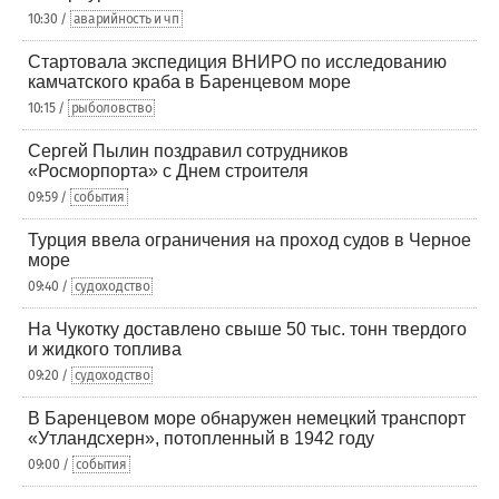
10:30 /
аварийность и чп
Стартовала экспедиция ВНИРО по исследованию
камчатского краба в Баренцевом море
10:15 /
рыболовство
Сергей Пылин поздравил сотрудников
«Росморпорта» с Днем строителя
09:59 /
события
Турция ввела ограничения на проход судов в Черное
море
09:40 /
судоходство
На Чукотку доставлено свыше 50 тыс. тонн твердого
и жидкого топлива
09:20 /
судоходство
В Баренцевом море обнаружен немецкий транспорт
«Утландсхерн», потопленный в 1942 году
09:00 /
события