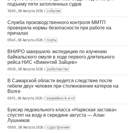
подъему пяти затопленных судов
10:00 , 08 Августа 2026 /
события
Служба производственного контроля ММТП
проверила нормы безопасности при работе на
причалах
09:45 , 08 Августа 2026 /
порты
ВНИРО завершило экспедицию по изучению
байкальского омуля в ходе первого длительного
рейса НИС «Викентий Зайцев»
09:30 , 08 Августа 2026 /
рыболовство
В Самарской области ведется следствие после
гибели двух человек при столкновении катеров на
Волге
09:15 , 08 Августа 2026 /
аварийность и чп
Буксир ледокольного класса «Нарвская застава»
спустят на воду в середине августа — Алан
Лушников
09:00 , 08 Августа 2026 /
судостроение