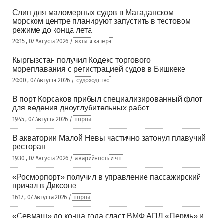
Слип для маломерных судов в Магаданском
морском центре планируют запустить в тестовом
режиме до конца лета
20:15 , 07 Августа 2026 /
яхты и катера
Кыргызстан получил Кодекс торгового
мореплавания с регистрацией судов в Бишкеке
20:00 , 07 Августа 2026 /
судоходство
В порт Корсаков прибыл специализированный флот
для ведения дноуглубительных работ
19:45 , 07 Августа 2026 /
порты
В акватории Малой Невы частично затонул плавучий
ресторан
19:30 , 07 Августа 2026 /
аварийность и чп
«Росморпорт» получил в управление пассажирский
причал в Диксоне
16:17 , 07 Августа 2026 /
порты
«Севмаш» до конца года сдаст ВМФ АПЛ «Пермь» и