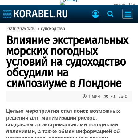
реклама 16+
Судостроение
02.10.2024 17:14
/
судоходство
Судоходство
Судоремонт
Влияние экстремальных
События
Пресс-релизы
морских погодных
Порты
Рыболовство
условий на судоходство
ВМФ
Образование
обсудили на
Яхты и катера
Еще
симпозиуме в Лондоне
Судостроение
Торговая площадка
1 мин
70
0
Пульс
Доска объявлений
Новости
Продажа флота
Целью мероприятия стал поиск возможных
Компании
Оборудование
решений для минимизации рисков,
Репутация
Изделия
создаваемых экстремальными погодными
Работа
Материалы
явлениями, а также обмен информацией об
Крюинг
Услуги