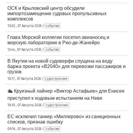
ОСК и Крыловский центр обсудили
импортозамещение судовых пропульсивных
комплексов
13:02 , 07 Августа 2026 /
события
Глава Морской коллегии посетил авианосец и
морскую лабораторию в Рио-де-Жанейро
12:44 , 07 Августа 2026 /
события
В Якутии на новой судоверфи спущена на воду
баржа проекта «В2040» для перевозки пассажиров и
грузов
10:17 , 07 Августа 2026 /
судостроение
🛳️ Круизный лайнер «Виктор Астафьев» для Енисея
приступил к ходовым испытаниям на Неве
10:10 , 07 Августа 2026 /
судостроение
ЕС исключил танкер «Миллерово» из санкционных
списков, признав ошибку
09:16 , 07 Августа 2026 /
события