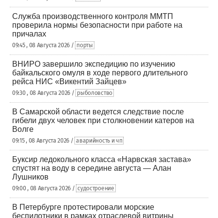
Служба производственного контроля ММТП
проверила нормы безопасности при работе на
причалах
09:45 , 08 Августа 2026 /
порты
ВНИРО завершило экспедицию по изучению
байкальского омуля в ходе первого длительного
рейса НИС «Викентий Зайцев»
09:30 , 08 Августа 2026 /
рыболовство
В Самарской области ведется следствие после
гибели двух человек при столкновении катеров на
Волге
09:15 , 08 Августа 2026 /
аварийность и чп
Буксир ледокольного класса «Нарвская застава»
спустят на воду в середине августа — Алан
Лушников
09:00 , 08 Августа 2026 /
судостроение
В Петербурге протестировали морские
беспилотники в рамках отраслевой витрины