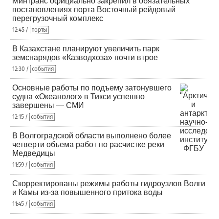
Минтранс официально закрепил в обязательных
постановлениях порта Восточный рейдовый
перегрузочный комплекс
12:45 /
порты
В Казахстане планируют увеличить парк
земснарядов «Казводхоза» почти втрое
12:30 /
события
Основные работы по подъему затонувшего
судна «Океанолог» в Тикси успешно
завершены — СМИ
12:15 /
события
В Волгоградской области выполнено более
четверти объема работ по расчистке реки
Медведицы
11:59 /
события
Скорректированы режимы работы гидроузлов Волги
и Камы из-за повышенного притока воды
11:45 /
события