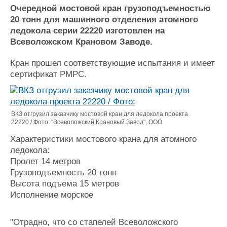
Новости
Продажа флота
Очередной мостовой кран грузоподъемностью
Компании
Оборудование
20 тонн для машинного отделения атомного
Репутация
Изделия
ледокола серии 22220 изготовлен на
Работа
Материалы
Всеволожском Крановом Заводе.
Крюинг
Услуги
Журнал
Кран прошел соответствующие испытания и имеет
Реклама
сертификат РМРС.
Конференции
Флот
ВКЗ отгрузил заказчику мостовой кран для ледокола проекта
Выставки и семинары
Галерея флота
22220 / Фото: "Всеволожский Крановый Завод", ООО
Личности
Форум
Характеристики мостового крана для атомного
Словарь
Отзывы
ледокола:
Все службы
Пролет 14 метров
Грузоподъемность 20 тонн
Высота подъема 15 метров
Исполнение морское
"Отрадно, что со стапелей Всеволожского