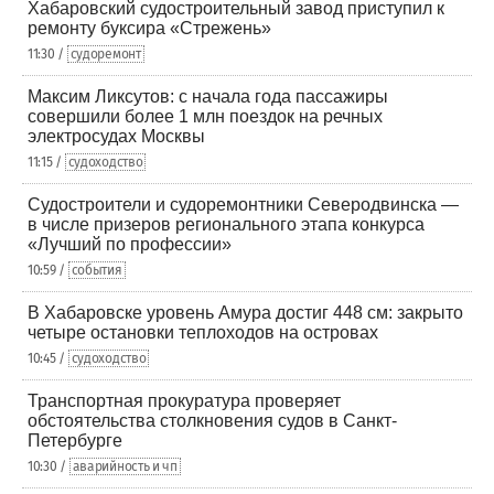
Хабаровский судостроительный завод приступил к
ремонту буксира «Стрежень»
11:30 /
судоремонт
Максим Ликсутов: с начала года пассажиры
совершили более 1 млн поездок на речных
электросудах Москвы
11:15 /
судоходство
Судостроители и судоремонтники Северодвинска —
в числе призеров регионального этапа конкурса
«Лучший по профессии»
10:59 /
события
В Хабаровске уровень Амура достиг 448 см: закрыто
четыре остановки теплоходов на островах
10:45 /
судоходство
Транспортная прокуратура проверяет
обстоятельства столкновения судов в Санкт-
Петербурге
10:30 /
аварийность и чп