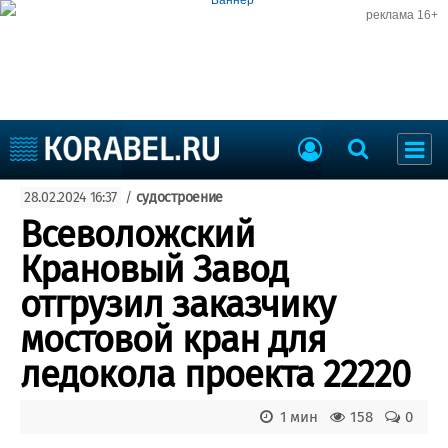
реклама 16+
Судостроение
28.02.2024 16:37
/
судостроение
Судоходство
Судоремонт
Всеволожский
События
Пресс-релизы
Крановый Завод
Порты
Рыболовство
отгрузил заказчику
ВМФ
Образование
мостовой кран для
Яхты и катера
Еще
ледокола проекта 22220
Судостроение
Торговая площадка
1 мин
158
0
Пульс
Доска объявлений