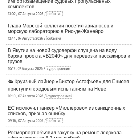
импортозамещение судовых пропульсивных
комплексов
13:02 , 07 Августа 2026 /
события
Глава Морской коллегии посетил авианосец и
морскую лабораторию в Рио-де-Жанейро
12:44 , 07 Августа 2026 /
события
В Якутии на новой судоверфи спущена на воду
баржа проекта «В2040» для перевозки пассажиров и
грузов
10:17 , 07 Августа 2026 /
судостроение
🛳️ Круизный лайнер «Виктор Астафьев» для Енисея
приступил к ходовым испытаниям на Неве
10:10 , 07 Августа 2026 /
судостроение
ЕС исключил танкер «Миллерово» из санкционных
списков, признав ошибку
09:16 , 07 Августа 2026 /
события
Росморпорт объявил закупку на ремонт ледокола