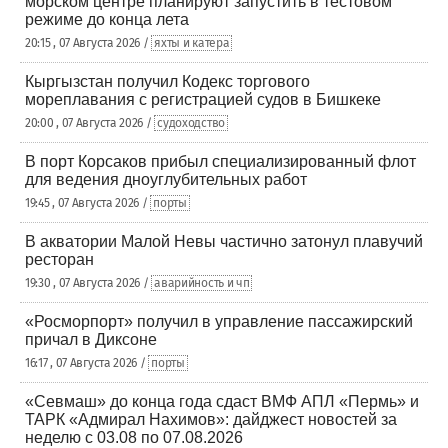
морском центре планируют запустить в тестовом
режиме до конца лета
20:15 , 07 Августа 2026 /
яхты и катера
Кыргызстан получил Кодекс торгового
мореплавания с регистрацией судов в Бишкеке
20:00 , 07 Августа 2026 /
судоходство
В порт Корсаков прибыл специализированный флот
для ведения дноуглубительных работ
19:45 , 07 Августа 2026 /
порты
В акватории Малой Невы частично затонул плавучий
ресторан
19:30 , 07 Августа 2026 /
аварийность и чп
«Росморпорт» получил в управление пассажирский
причал в Диксоне
16:17 , 07 Августа 2026 /
порты
«Севмаш» до конца года сдаст ВМФ АПЛ «Пермь» и
ТАРК «Адмирал Нахимов»: дайджест новостей за
неделю с 03.08 по 07.08.2026