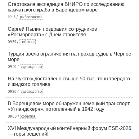
Стартовала экспедиция ВНИРО по исследованию
камчатского краба в Баренцевом море
10:15 /
рыболовство
Сергей Пылин поздравил сотрудников
«Росморпорта» с Днем строителя
09:59 /
события
Турция ввела ограничения на проход судов в Черное
море
09:40 /
судоходство
На Чукотку доставлено свыше 50 тыс. тонн твердого
и жидкого топлива
09:20 /
судоходство
В Баренцевом море обнаружен немецкий транспорт
«Утландсхерн», потопленный в 1942 году
09:00 /
события
XVI Международный контейнерный форум ESE-2026
— горы решений!