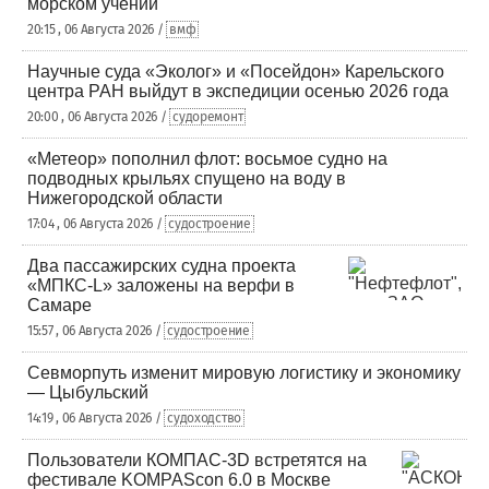
морском учении
20:15 , 06 Августа 2026 /
вмф
Научные суда «Эколог» и «Посейдон» Карельского
центра РАН выйдут в экспедиции осенью 2026 года
20:00 , 06 Августа 2026 /
судоремонт
«Метеор» пополнил флот: восьмое судно на
подводных крыльях спущено на воду в
Нижегородской области
17:04 , 06 Августа 2026 /
судостроение
Два пассажирских судна проекта
«МПКС-L» заложены на верфи в
Самаре
15:57 , 06 Августа 2026 /
судостроение
Севморпуть изменит мировую логистику и экономику
— Цыбульский
14:19 , 06 Августа 2026 /
судоходство
Пользователи КОМПАС-3D встретятся на
фестивале KOMPAScon 6.0 в Москве