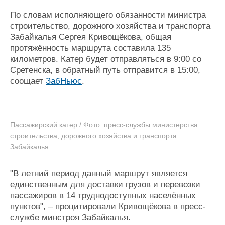
Журнал
По словам исполняющего обязанности министра
Реклама
строительство, дорожного хозяйства и транспорта
Забайкалья Сергея Кривощёкова, общая
протяжённость маршрута составила 135
Конференции
Флот
километров. Катер будет отправляться в 9:00 со
Выставки и семинары
Галерея флота
Сретенска, в обратный путь отправится в 15:00,
Личности
Форум
соощает
ЗабНьюс
.
Словарь
Отзывы
Все службы
Пассажирский катер / Фото: пресс-службы министерства
строительства, дорожного хозяйства и транспорта
Забайкалья
"В летний период данный маршрут является
единственным для доставки грузов и перевозки
пассажиров в 14 труднодоступных населённых
пунктов", – процитировали Кривощёкова в пресс-
службе минстроя Забайкалья.