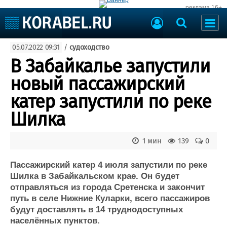
реклама 16+
Судостроение
05.07.2022 09:31
/
судоходство
Судоходство
Судоремонт
В Забайкалье запустили
События
Пресс-релизы
новый пассажирский
Порты
Рыболовство
катер запустили по реке
ВМФ
Образование
Шилка
Яхты и катера
Еще
1 мин
139
0
Судостроение
Торговая площадка
Пульс
Доска объявлений
Пассажирский катер 4 июля запустили по реке
Новости
Продажа флота
Шилка в Забайкальском крае. Он будет
отправляться из города Сретенска и закончит
Компании
Оборудование
путь в селе Нижние Куларки, всего пассажиров
Репутация
Изделия
будут доставлять в 14 труднодоступных
Работа
Материалы
населённых пунктов.
Крюинг
Услуги