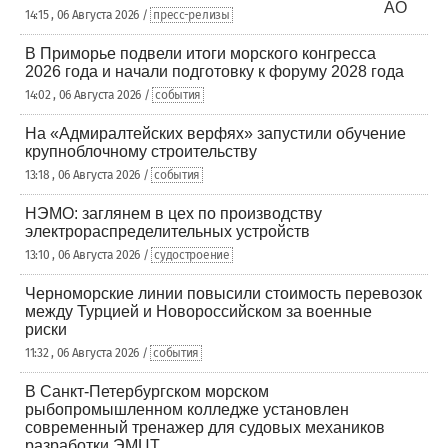
14:15 , 06 Августа 2026 /
пресс-релизы
В Приморье подвели итоги морского конгресса
2026 года и начали подготовку к форуму 2028 года
14:02 , 06 Августа 2026 /
события
На «Адмиралтейских верфях» запустили обучение
крупноблочному строительству
13:18 , 06 Августа 2026 /
события
НЭМО: заглянем в цех по производству
электрораспределительных устройств
13:10 , 06 Августа 2026 /
судостроение
Черноморские линии повысили стоимость перевозок
между Турцией и Новороссийском за военные
риски
11:32 , 06 Августа 2026 /
события
В Санкт-Петербургском морском
рыбопромышленном колледже установлен
современный тренажер для судовых механиков
разработки ЭМЦТ