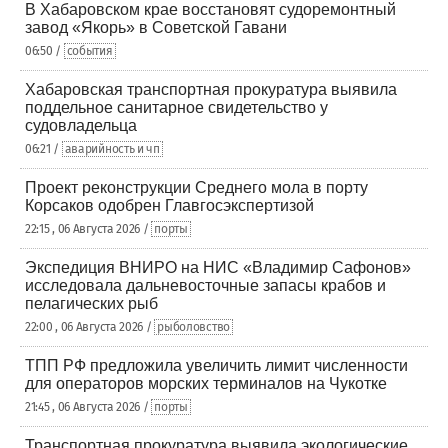
В Хабаровском крае восстановят судоремонтный
завод «Якорь» в Советской Гавани
06:50 /
события
Хабаровская транспортная прокуратура выявила
поддельное санитарное свидетельство у
судовладельца
06:21 /
аварийность и чп
Проект реконструкции Среднего мола в порту
Корсаков одобрен Главгосэкспертизой
22:15 , 06 Августа 2026 /
порты
Экспедиция ВНИРО на НИС «Владимир Сафонов»
исследовала дальневосточные запасы крабов и
пелагических рыб
22:00 , 06 Августа 2026 /
рыболовство
ТПП РФ предложила увеличить лимит численности
для операторов морских терминалов на Чукотке
21:45 , 06 Августа 2026 /
порты
Транспортная прокуратура выявила экологические