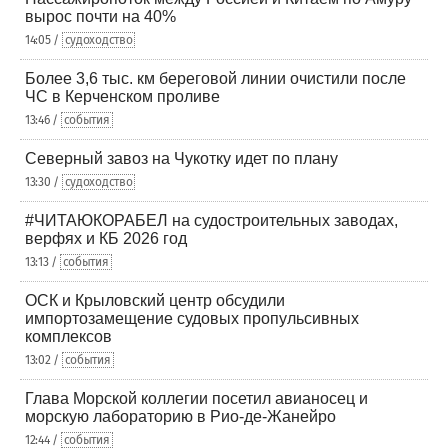
вырос почти на 40%
14:05 /
судоходство
Более 3,6 тыс. км береговой линии очистили после
ЧС в Керченском проливе
13:46 /
события
Северный завоз на Чукотку идет по плану
13:30 /
судоходство
#ЧИТАЮКОРАБЕЛ на судостроительных заводах,
верфях и КБ 2026 год
13:13 /
события
ОСК и Крыловский центр обсудили
импортозамещение судовых пропульсивных
комплексов
13:02 /
события
Глава Морской коллегии посетил авианосец и
морскую лабораторию в Рио-де-Жанейро
12:44 /
события