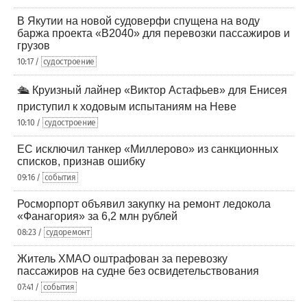
В Якутии на новой судоверфи спущена на воду
баржа проекта «В2040» для перевозки пассажиров и
грузов
10:17 /
судостроение
🛳️ Круизный лайнер «Виктор Астафьев» для Енисея
приступил к ходовым испытаниям на Неве
10:10 /
судостроение
ЕС исключил танкер «Миллерово» из санкционных
списков, признав ошибку
09:16 /
события
Росморпорт объявил закупку на ремонт ледокола
«Фанагория» за 6,2 млн рублей
08:23 /
судоремонт
Житель ХМАО оштрафован за перевозку
пассажиров на судне без освидетельствования
07:41 /
события