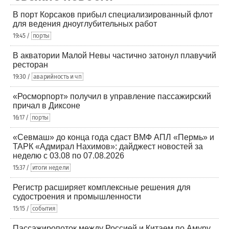
В порт Корсаков прибыл специализированный флот
для ведения дноуглубительных работ
19:45 /
порты
В акватории Малой Невы частично затонул плавучий
ресторан
19:30 /
аварийность и чп
«Росморпорт» получил в управление пассажирский
причал в Диксоне
16:17 /
порты
«Севмаш» до конца года сдаст ВМФ АПЛ «Пермь» и
ТАРК «Адмирал Нахимов»: дайджест новостей за
неделю с 03.08 по 07.08.2026
15:37 /
итоги недели
Регистр расширяет комплексные решения для
судостроения и промышленности
15:15 /
события
Пассажиропоток между Россией и Китаем по Амуру