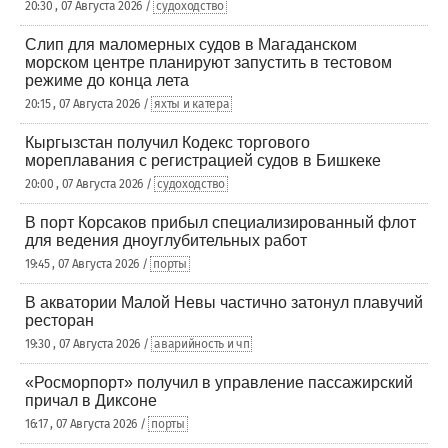
20:30 , 07 Августа 2026 /
судоходство
Слип для маломерных судов в Магаданском
морском центре планируют запустить в тестовом
режиме до конца лета
20:15 , 07 Августа 2026 /
яхты и катера
Кыргызстан получил Кодекс торгового
мореплавания с регистрацией судов в Бишкеке
20:00 , 07 Августа 2026 /
судоходство
В порт Корсаков прибыл специализированный флот
для ведения дноуглубительных работ
19:45 , 07 Августа 2026 /
порты
В акватории Малой Невы частично затонул плавучий
ресторан
19:30 , 07 Августа 2026 /
аварийность и чп
«Росморпорт» получил в управление пассажирский
причал в Диксоне
16:17 , 07 Августа 2026 /
порты