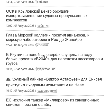
13:13 , 07 Августа 2026 /
события
ОСК и Крыловский центр обсудили
импортозамещение судовых пропульсивных
комплексов
13:02 , 07 Августа 2026 /
события
Глава Морской коллегии посетил авианосец и
морскую лабораторию в Рио-де-Жанейро
12:44 , 07 Августа 2026 /
события
В Якутии на новой судоверфи спущена на воду
баржа проекта «В2040» для перевозки пассажиров и
грузов
10:17 , 07 Августа 2026 /
судостроение
🛳️ Круизный лайнер «Виктор Астафьев» для Енисея
приступил к ходовым испытаниям на Неве
10:10 , 07 Августа 2026 /
судостроение
ЕС исключил танкер «Миллерово» из санкционных
списков, признав ошибку