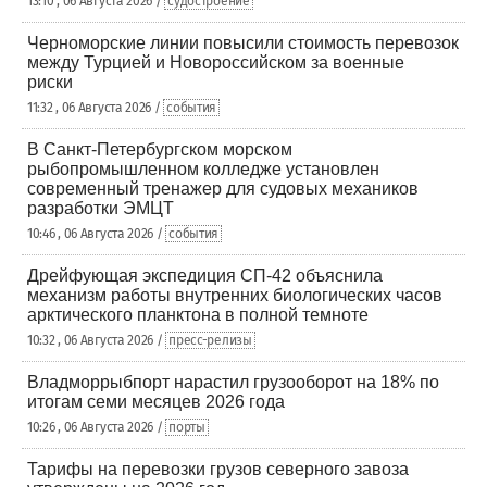
13:10 , 06 Августа 2026 /
судостроение
Черноморские линии повысили стоимость перевозок
между Турцией и Новороссийском за военные
риски
11:32 , 06 Августа 2026 /
события
В Санкт-Петербургском морском
рыбопромышленном колледже установлен
современный тренажер для судовых механиков
разработки ЭМЦТ
10:46 , 06 Августа 2026 /
события
Дрейфующая экспедиция СП-42 объяснила
механизм работы внутренних биологических часов
арктического планктона в полной темноте
10:32 , 06 Августа 2026 /
пресс-релизы
Владморрыбпорт нарастил грузооборот на 18% по
итогам семи месяцев 2026 года
10:26 , 06 Августа 2026 /
порты
Тарифы на перевозки грузов северного завоза