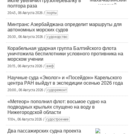
июле увеличил грузоперевалку в
полтора раза
20:45 , 06 Августа 2026 /
порты
Минтранс Азербайджана определит маршруты для
автономных морских судов
20:30 , 06 Августа 2026 /
судоходство
Корабельная ударная группа Балтийского флота
уничтожила беспилотники условного противника на
морском учении
20:15 , 06 Августа 2026 /
вмф
Научные суда «Эколог» и «Посейдон» Карельского
центра РАН выйдут в экспедиции осенью 2026 года
20:00 , 06 Августа 2026 /
судоремонт
«Метеор» пополнил флот: восьмое судно на
подводных крыльях спущено на воду в
Нижегородской области
17:04 , 06 Августа 2026 /
судостроение
Два пассажирских судна проекта