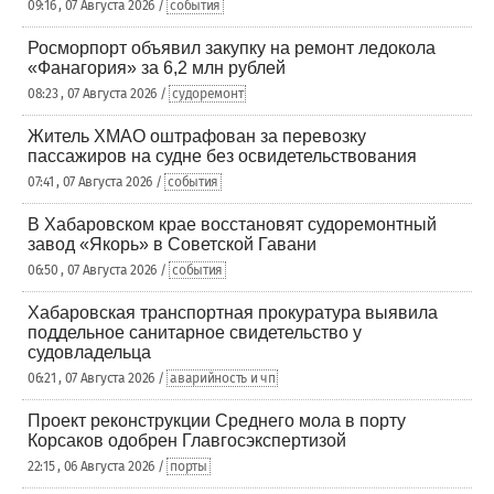
09:16 , 07 Августа 2026 /
события
Росморпорт объявил закупку на ремонт ледокола
«Фанагория» за 6,2 млн рублей
08:23 , 07 Августа 2026 /
судоремонт
Житель ХМАО оштрафован за перевозку
пассажиров на судне без освидетельствования
07:41 , 07 Августа 2026 /
события
В Хабаровском крае восстановят судоремонтный
завод «Якорь» в Советской Гавани
06:50 , 07 Августа 2026 /
события
Хабаровская транспортная прокуратура выявила
поддельное санитарное свидетельство у
судовладельца
06:21 , 07 Августа 2026 /
аварийность и чп
Проект реконструкции Среднего мола в порту
Корсаков одобрен Главгосэкспертизой
22:15 , 06 Августа 2026 /
порты