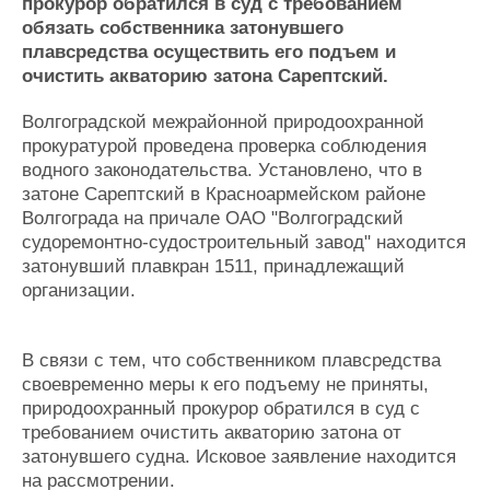
Новости
Продажа флота
прокурор обратился в суд с требованием
обязать собственника затонувшего
Компании
Оборудование
плавсредства осуществить его подъем и
Репутация
Изделия
очистить акваторию затона Сарептский.
Работа
Материалы
Крюинг
Услуги
Волгоградской межрайонной природоохранной
Журнал
прокуратурой проведена проверка соблюдения
Реклама
водного законодательства. Установлено, что в
затоне Сарептский в Красноармейском районе
Волгограда на причале ОАО "Волгоградский
Конференции
Флот
судоремонтно-судостроительный завод" находится
Выставки и семинары
Галерея флота
затонувший плавкран 1511, принадлежащий
Личности
Форум
организации.
Словарь
Отзывы
Все службы
В связи с тем, что собственником плавсредства
своевременно меры к его подъему не приняты,
природоохранный прокурор обратился в суд с
требованием очистить акваторию затона от
затонувшего судна. Исковое заявление находится
на рассмотрении.