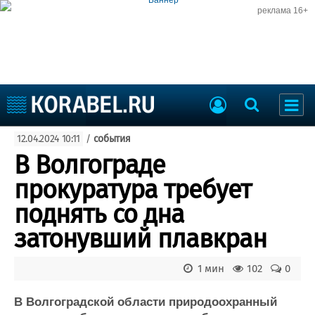
реклама 16+
Судостроение
12.04.2024 10:11
/
события
Судоходство
Судоремонт
В Волгограде
События
Пресс-релизы
прокуратура требует
Порты
Рыболовство
поднять со дна
ВМФ
Образование
затонувший плавкран
Яхты и катера
Еще
1 мин
102
0
Судостроение
Торговая площадка
Пульс
Доска объявлений
В Волгоградской области природоохранный