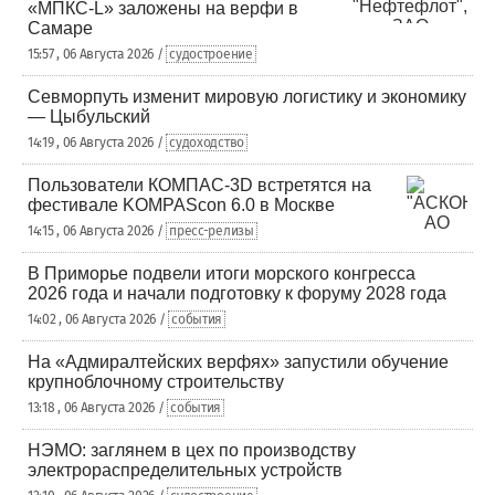
«МПКС-L» заложены на верфи в
Самаре
15:57 , 06 Августа 2026 /
судостроение
Севморпуть изменит мировую логистику и экономику
— Цыбульский
14:19 , 06 Августа 2026 /
судоходство
Пользователи КОМПАС-3D встретятся на
фестивале KOMPAScon 6.0 в Москве
14:15 , 06 Августа 2026 /
пресс-релизы
В Приморье подвели итоги морского конгресса
2026 года и начали подготовку к форуму 2028 года
14:02 , 06 Августа 2026 /
события
На «Адмиралтейских верфях» запустили обучение
крупноблочному строительству
13:18 , 06 Августа 2026 /
события
НЭМО: заглянем в цех по производству
электрораспределительных устройств