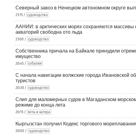
Северный завоз в Ненецком автономном округе вып
21:15 /
судоходство
ААНИИ: в арктических морях сохраняются массивы с
акваторий свободна ото льда
21:00 /
судоходство
Собственника причала на Байкале принудили отрем
имущество
20:45 /
события
С начала навигации волжские города Ивановской об
туристов
20:30 /
судоходство
Слип для маломерных судов в Магаданском морском 
режиме до конца лета
20:15 /
яхты и катера
Кыргызстан получил Кодекс торгового мореплавания
20:00 /
судоходство