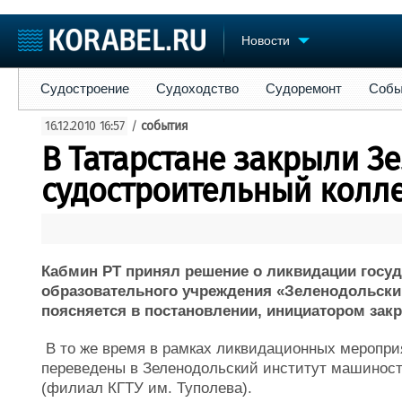
Новости
Судостроение
Судоходство
Судоремонт
События
Пре
Судостроение
Судоходство
Судоремонт
Собы
Судостроение
Торговая площадка
Конфере
16.12.2010 16:57
/
события
Пульс
Доска объявлений
Выставк
В Татарстане закрыли З
Новости
Продажа флота
Личност
Компании
Оборудование
Словарь
судостроительный колл
Репутация
Изделия
Работа
Материалы
Крюинг
Услуги
Журнал
Кабмин РТ принял решение о ликвидации госуд
Реклама
образовательного учреждения «Зеленодольски
поясняется в постановлении, инициатором зак
В то же время в рамках ликвидационных меропри
переведены в Зеленодольский институт машинос
(филиал КГТУ им. Туполева).