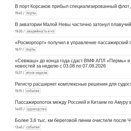
В порт Корсаков прибыл специализированный флот 
19:45 /
порты
В акватории Малой Невы частично затонул плавучий
19:30 /
аварийность и чп
«Росморпорт» получил в управление пассажирский 
16:17 /
порты
«Севмаш» до конца года сдаст ВМФ АПЛ «Пермь» и
новостей за неделю с 03.08 по 07.08.2026
15:37 /
итоги недели
Регистр расширяет комплексные решения для судо
15:15 /
события
Пассажиропоток между Россией и Китаем по Амуру 
14:05 /
судоходство
Более 3,6 тыс. км береговой линии очистили после 
13:46 /
события