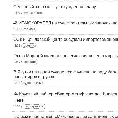
Северный завоз на Чукотку идет по плану
13:30 /
судоходство
#ЧИТАЮКОРАБЕЛ на судостроительных заводах, вер
13:13 /
события
ОСК и Крыловский центр обсудили импортозамещен
13:02 /
события
Глава Морской коллегии посетил авианосец и морс
12:44 /
события
В Якутии на новой судоверфи спущена на воду барж
пассажиров и грузов
10:17 /
судостроение
🛳️ Круизный лайнер «Виктор Астафьев» для Енисея
Неве
10:10 /
судостроение
ЕС исключил танкер «Миллерово» из санкционных с