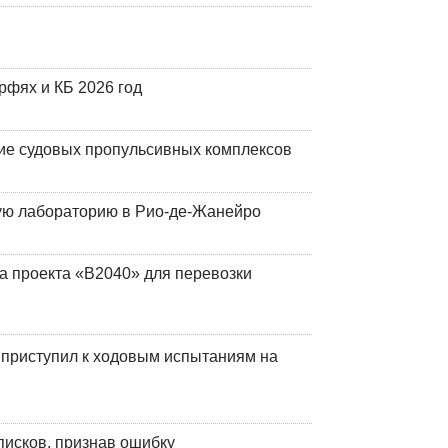
фях и КБ 2026 год
ие судовых пропульсивных комплексов
кую лабораторию в Рио-де-Жанейро
а проекта «В2040» для перевозки
 приступил к ходовым испытаниям на
писков, признав ошибку