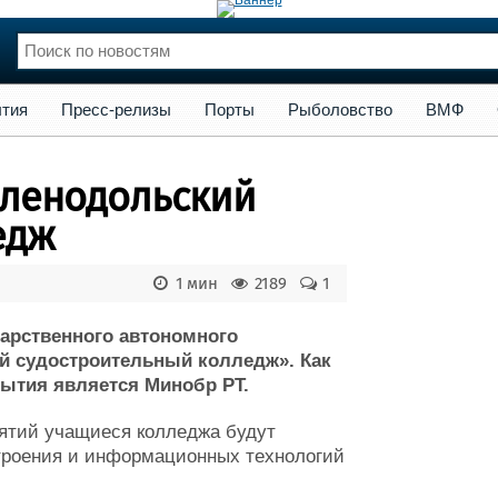
сс-релизы
Порты
Рыболовство
ВМФ
Образование
Яхт
тия
Пресс-релизы
Порты
Рыболовство
ВМФ
нции
Флот
и и семинары
Галерея флота
еленодольский
и
Форум
Отзывы
едж
Все службы
1 мин
2189
1
арственного автономного
й судостроительный колледж». Как
рытия является Минобр РТ.
ятий учащиеся колледжа будут
троения и информационных технологий