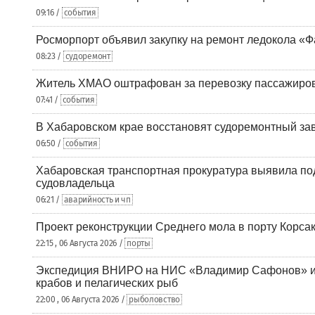
09:16 /
события
Росморпорт объявил закупку на ремонт ледокола «Ф
08:23 /
судоремонт
Житель ХМАО оштрафован за перевозку пассажиров 
07:41 /
события
В Хабаровском крае восстановят судоремонтный за
06:50 /
события
Хабаровская транспортная прокуратура выявила по
судовладельца
06:21 /
аварийность и чп
Проект реконструкции Среднего мола в порту Корса
22:15 , 06 Августа 2026 /
порты
Экспедиция ВНИРО на НИС «Владимир Сафонов» и
крабов и пелагических рыб
22:00 , 06 Августа 2026 /
рыболовство