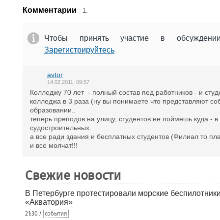
Комментарии
1.
Чтобы принять участие в обсужден
Зарегистрируйтесь
avtor
14.02.2011, 09:57
Колледжу 70 лет - полный состав пед работников - и сту
колледжа в 3 раза (ну вы понимаете что представляют соб
образовании..
теперь преподов на улицу, студентов не поймешь куда - 
судостроительных.
а все ради здания и бесплатных студентов (Филиал то пл
и все молчат!!!
Свежие новости
В Петербурге протестировали морские беспилотники
«Акватория»
21:30 /
события