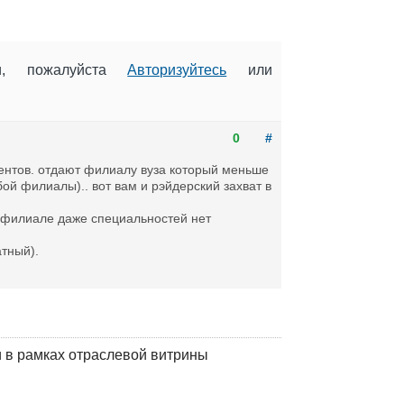
ии, пожалуйста
Авторизуйтесь
или
0
#
дентов. отдают филиалу вуза который меньше
ой филиалы).. вот вам и рэйдерский захват в
в филиале даже специальностей нет
атный).
 в рамках отраслевой витрины