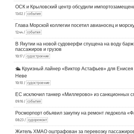
ОСК и Крыловский центр обсудили импортозамещен
13:02 /
события
Глава Морской коллегии посетил авианосец и морс
12:44 /
события
В Якутии на новой судоверфи спущена на воду барж
пассажиров и грузов
10:17 /
судостроение
🛳️ Круизный лайнер «Виктор Астафьев» для Енисея
Неве
10:10 /
судостроение
ЕС исключил танкер «Миллерово» из санкционных с
09:16 /
события
Росморпорт объявил закупку на ремонт ледокола «Ф
08:23 /
судоремонт
Житель ХМАО оштрафован за перевозку пассажиров 