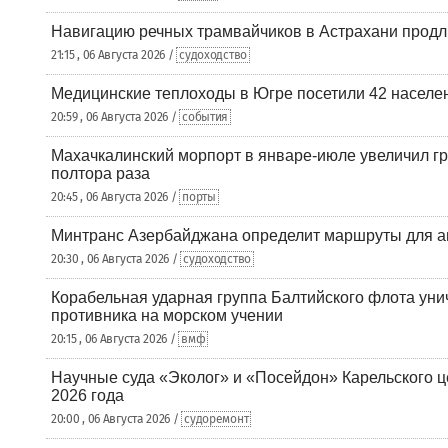
Навигацию речных трамвайчиков в Астрахани продл
21:15 , 06 Августа 2026 /
судоходство
Медицинские теплоходы в Югре посетили 42 населен
20:59 , 06 Августа 2026 /
события
Махачкалинский морпорт в январе-июле увеличил гр
полтора раза
20:45 , 06 Августа 2026 /
порты
Минтранс Азербайджана определит маршруты для а
20:30 , 06 Августа 2026 /
судоходство
Корабельная ударная группа Балтийского флота уни
противника на морском учении
20:15 , 06 Августа 2026 /
вмф
Научные суда «Эколог» и «Посейдон» Карельского 
2026 года
20:00 , 06 Августа 2026 /
судоремонт