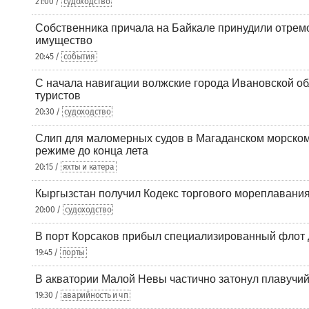
21:00 /
судоходство
Собственника причала на Байкале принудили отрем
имущество
20:45 /
события
С начала навигации волжские города Ивановской об
туристов
20:30 /
судоходство
Слип для маломерных судов в Магаданском морском 
режиме до конца лета
20:15 /
яхты и катера
Кыргызстан получил Кодекс торгового мореплавания
20:00 /
судоходство
В порт Корсаков прибыл специализированный флот 
19:45 /
порты
В акватории Малой Невы частично затонул плавучий
19:30 /
аварийность и чп