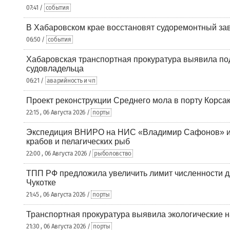
07:41 /
события
В Хабаровском крае восстановят судоремонтный за
06:50 /
события
Хабаровская транспортная прокуратура выявила по
судовладельца
06:21 /
аварийность и чп
Проект реконструкции Среднего мола в порту Корса
22:15 , 06 Августа 2026 /
порты
Экспедиция ВНИРО на НИС «Владимир Сафонов» и
крабов и пелагических рыб
22:00 , 06 Августа 2026 /
рыболовство
ТПП РФ предложила увеличить лимит численности д
Чукотке
21:45 , 06 Августа 2026 /
порты
Транспортная прокуратура выявила экологические 
21:30 , 06 Августа 2026 /
порты