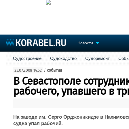
Новости
Судостроение
Судоходство
Судоремонт
События
Пре
Судостроение
Судоходство
Судоремонт
Собы
Судостроение
Торговая площадка
Конфере
23.07.2008 14:52
/
события
Пульс
Доска объявлений
Выставк
В Севастополе сотрудни
Новости
Продажа флота
Личност
Компании
Оборудование
Словарь
рабочего, упавшего в т
Репутация
Изделия
Работа
Материалы
Крюинг
Услуги
Журнал
На заводе им. Серго Орджоникидзе в Нахимовс
Реклама
судна упал рабочий.