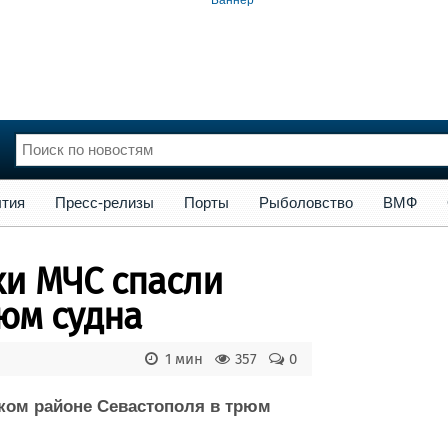
сс-релизы
Порты
Рыболовство
ВМФ
Образование
Яхт
тия
Пресс-релизы
Порты
Рыболовство
ВМФ
нции
Флот
и и семинары
Галерея флота
ки МЧС спасли
и
Форум
Отзывы
рюм судна
Все службы
1 мин
357
0
ком районе Севастополя в трюм