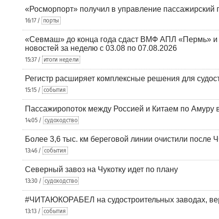
«Росморпорт» получил в управление пассажирский 
16:17 /
порты
«Севмаш» до конца года сдаст ВМФ АПЛ «Пермь» и
новостей за неделю с 03.08 по 07.08.2026
15:37 /
итоги недели
Регистр расширяет комплексные решения для судо
15:15 /
события
Пассажиропоток между Россией и Китаем по Амуру 
14:05 /
судоходство
Более 3,6 тыс. км береговой линии очистили после 
13:46 /
события
Северный завоз на Чукотку идет по плану
13:30 /
судоходство
#ЧИТАЮКОРАБЕЛ на судостроительных заводах, вер
13:13 /
события