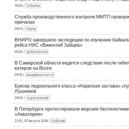
10:00 /
события
Служба производственного контроля ММТП провери
причалах
09:45 /
порты
ВНИРО завершило экспедицию по изучению байкальс
рейса НИС «Викентий Зайцев»
09:30 /
рыболовство
В Самарской области ведется следствие после гибел
катеров на Волге
09:15 /
аварийность и чп
Буксир ледокольного класса «Нарвская застава» спу
Лушников
09:00 /
судостроение
В Петербурге протестировали морские беспилотники
«Акватория»
21:30 , 07 Августа 2026 /
события