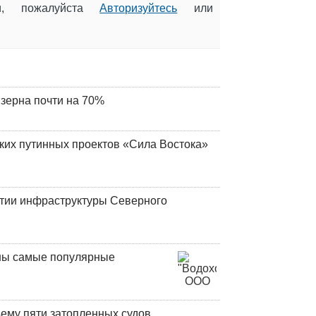
ии, пожалуйста
Авторизуйтесь
или
 зерна почти на 70%
ских путинных проектов «Сила Востока»
итии инфраструктуры Северного
аны самые популярные
ъему пяти затопленных судов