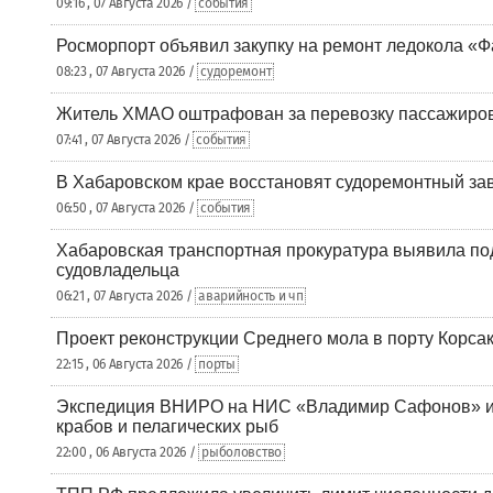
09:16 , 07 Августа 2026 /
события
Росморпорт объявил закупку на ремонт ледокола «Ф
08:23 , 07 Августа 2026 /
судоремонт
Житель ХМАО оштрафован за перевозку пассажиров 
07:41 , 07 Августа 2026 /
события
В Хабаровском крае восстановят судоремонтный за
06:50 , 07 Августа 2026 /
события
Хабаровская транспортная прокуратура выявила по
судовладельца
06:21 , 07 Августа 2026 /
аварийность и чп
Проект реконструкции Среднего мола в порту Корса
22:15 , 06 Августа 2026 /
порты
Экспедиция ВНИРО на НИС «Владимир Сафонов» и
крабов и пелагических рыб
22:00 , 06 Августа 2026 /
рыболовство