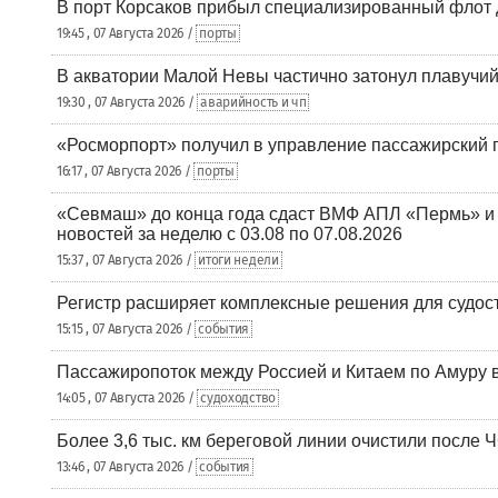
В порт Корсаков прибыл специализированный флот 
19:45 , 07 Августа 2026 /
порты
В акватории Малой Невы частично затонул плавучий
19:30 , 07 Августа 2026 /
аварийность и чп
«Росморпорт» получил в управление пассажирский 
16:17 , 07 Августа 2026 /
порты
«Севмаш» до конца года сдаст ВМФ АПЛ «Пермь» и
новостей за неделю с 03.08 по 07.08.2026
15:37 , 07 Августа 2026 /
итоги недели
Регистр расширяет комплексные решения для судо
15:15 , 07 Августа 2026 /
события
Пассажиропоток между Россией и Китаем по Амуру 
14:05 , 07 Августа 2026 /
судоходство
Более 3,6 тыс. км береговой линии очистили после 
13:46 , 07 Августа 2026 /
события