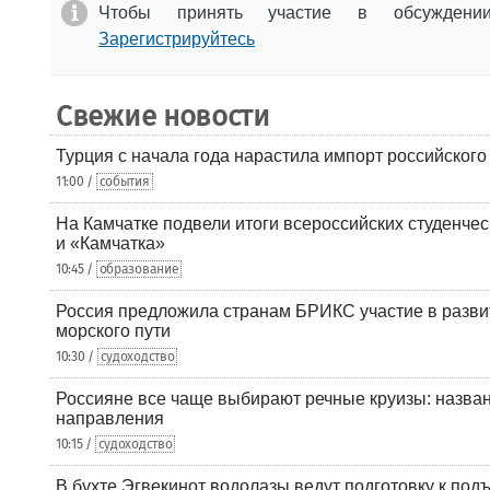
Чтобы принять участие в обсужден
Зарегистрируйтесь
Свежие новости
Турция с начала года нарастила импорт российского
11:00 /
события
На Камчатке подвели итоги всероссийских студенче
и «Камчатка»
10:45 /
образование
Россия предложила странам БРИКС участие в разв
морского пути
10:30 /
судоходство
Россияне все чаще выбирают речные круизы: назв
направления
10:15 /
судоходство
В бухте Эгвекинот водолазы ведут подготовку к под