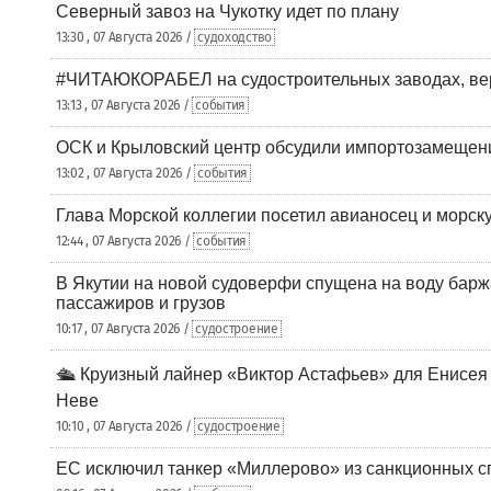
Северный завоз на Чукотку идет по плану
13:30 , 07 Августа 2026 /
судоходство
#ЧИТАЮКОРАБЕЛ на судостроительных заводах, вер
13:13 , 07 Августа 2026 /
события
ОСК и Крыловский центр обсудили импортозамещен
13:02 , 07 Августа 2026 /
события
Глава Морской коллегии посетил авианосец и морс
12:44 , 07 Августа 2026 /
события
В Якутии на новой судоверфи спущена на воду барж
пассажиров и грузов
10:17 , 07 Августа 2026 /
судостроение
🛳️ Круизный лайнер «Виктор Астафьев» для Енисея
Неве
10:10 , 07 Августа 2026 /
судостроение
ЕС исключил танкер «Миллерово» из санкционных с