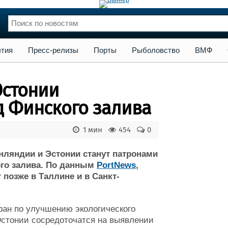
сс-релизы
Порты
Рыболовство
ВМФ
Образование
Яхт
тия
Пресс-релизы
Порты
Рыболовство
ВМФ
нции
Флот
и и семинары
Галерея флота
Эстонии
и
Форум
Отзывы
д Финского залива
Все службы
1 мин
454
0
нляндии и Эстонии станут патронами
го залива. По данным
PortNews
,
позже в Таллине и в Санкт-
тран по улучшению экологического
Эстонии сосредоточатся на выявлении