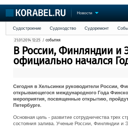
Новости
Судостроение
Судоходство
Судоремонт
События
Пре
Судостроение
Судоходство
Судоремонт
Собы
Судостроение
Торговая площадка
Конфере
21.01.2014 12:25
/
события
Пульс
Доска объявлений
Выставк
В России, Финляндии и 
Новости
Продажа флота
Личност
Компании
Оборудование
Словарь
официально начался Го
Репутация
Изделия
Работа
Материалы
Крюинг
Услуги
Журнал
Сегодня в Хельсинки руководители России, Фи
Реклама
открывающегося международного Года Финско
мероприятия, посвященные открытию, пройдут 
Петербурге.
Основная цель - развитие сотрудничества трех с
состояния залива. Ученые России, Финляндии и 