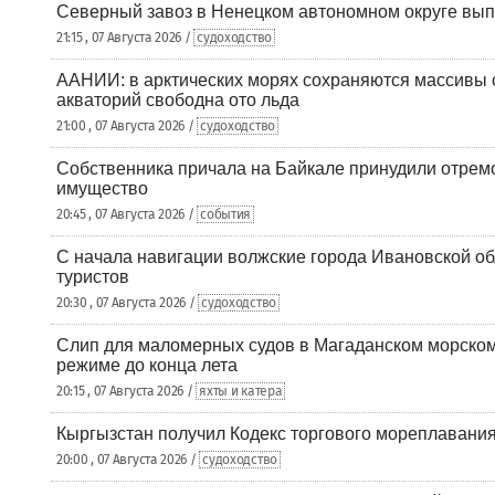
Северный завоз в Ненецком автономном округе вып
21:15 , 07 Августа 2026 /
судоходство
ААНИИ: в арктических морях сохраняются массивы с
акваторий свободна ото льда
21:00 , 07 Августа 2026 /
судоходство
Собственника причала на Байкале принудили отрем
имущество
20:45 , 07 Августа 2026 /
события
С начала навигации волжские города Ивановской об
туристов
20:30 , 07 Августа 2026 /
судоходство
Слип для маломерных судов в Магаданском морском 
режиме до конца лета
20:15 , 07 Августа 2026 /
яхты и катера
Кыргызстан получил Кодекс торгового мореплавания
20:00 , 07 Августа 2026 /
судоходство