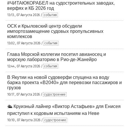
#ЧИТАЮКОРАБЕЛ на судостроительных заводах,
верфях и КБ 2026 год
13:13 , 07 Августа 2026 /
события
ОСК и Крыловский центр обсудили
импортозамещение судовых пропульсивных
комплексов
13:02 , 07 Августа 2026 /
события
Глава Морской коллегии посетил авианосец и
морскую лабораторию в Рио-де-Жанейро
12:44 , 07 Августа 2026 /
события
В Якутии на новой судоверфи спущена на воду
баржа проекта «В2040» для перевозки пассажиров и
грузов
10:17 , 07 Августа 2026 /
судостроение
🛳️ Круизный лайнер «Виктор Астафьев» для Енисея
приступил к ходовым испытаниям на Неве
10:10 , 07 Августа 2026 /
судостроение