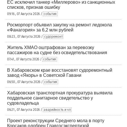
ЕС исключил танкер «Миллерово» из санкционных
списков, признав ошибку
09:16 , 07 Августа 2026 /
события
Росморпорт объявил закупку на ремонт ледокола
«Фанагория» за 6,2 млн рублей
08:23 , 07 Августа 2026 /
судоремонт
Житель ХМАО оштрафован за перевозку
пассажиров на судне без освидетельствования
07:41 , 07 Августа 2026 /
события
В Хабаровском крае восстановят судоремонтный
завод «Якорь» в Советской Гавани
06:50 , 07 Августа 2026 /
события
Хабаровская транспортная прокуратура выявила
поддельное санитарное свидетельство у
судовладельца
06:21 , 07 Августа 2026 /
аварийность и чп
Проект реконструкции Среднего мола в порту
Корсаков одобрен Главгосэкспертизой