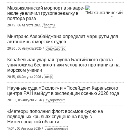
Махачкалинский морпорт в январе-
июле увеличил грузоперевалку в
полтора раза
20:45 , 06 Августа 2026 /
порты
Минтранс Азербайджана определит маршруты для
автономных морских судов
20:30 , 06 Августа 2026 /
судоходство
Корабельная ударная группа Балтийского флота
уничтожила беспилотники условного противника на
морском учении
20:15 , 06 Августа 2026 /
вмф
Научные суда «Эколог» и «Посейдон» Карельского
центра РАН выйдут в экспедиции осенью 2026 года
20:00 , 06 Августа 2026 /
судоремонт
«Метеор» пополнил флот: восьмое судно на
подводных крыльях спущено на воду в
Нижегородской области
17:04 , 06 Августа 2026 /
судостроение