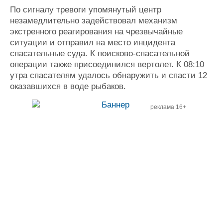
Новости
Продажа флота
По сигналу тревоги упомянутый центр
Компании
Оборудование
незамедлительно задействовал механизм
Репутация
Изделия
экстренного реагирования на чрезвычайные
Работа
Материалы
ситуации и отправил на место инцидента
Крюинг
Услуги
спасательные суда. К поисково-спасательной
Журнал
операции также присоединился вертолет. К 08:10
Реклама
утра спасателям удалось обнаружить и спасти 12
оказавшихся в воде рыбаков.
Конференции
Флот
реклама 16+
Выставки и семинары
Галерея флота
Личности
Форум
Словарь
Отзывы
Все службы