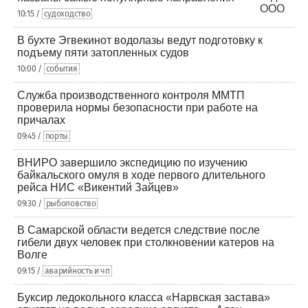
10:15 /
судоходство
В бухте Эгвекинот водолазы ведут подготовку к
подъему пяти затопленных судов
10:00 /
события
Служба производственного контроля ММТП
проверила нормы безопасности при работе на
причалах
09:45 /
порты
ВНИРО завершило экспедицию по изучению
байкальского омуля в ходе первого длительного
рейса НИС «Викентий Зайцев»
09:30 /
рыболовство
В Самарской области ведется следствие после
гибели двух человек при столкновении катеров на
Волге
09:15 /
аварийность и чп
Буксир ледокольного класса «Нарвская застава»