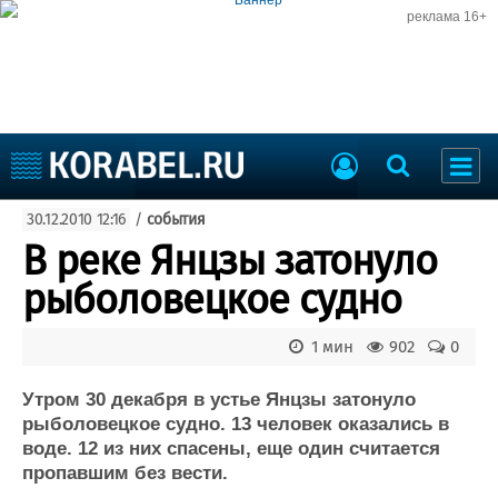
реклама 16+
Судостроение
30.12.2010 12:16
/
события
Судоходство
Судоремонт
В реке Янцзы затонуло
События
Пресс-релизы
рыболовецкое судно
Порты
Рыболовство
ВМФ
1 мин
902
0
Образование
Яхты и катера
Еще
Утром 30 декабря в устье Янцзы затонуло
рыболовецкое судно. 13 человек оказались в
Судостроение
Торговая площадка
воде. 12 из них спасены, еще один считается
пропавшим без вести.
Пульс
Доска объявлений