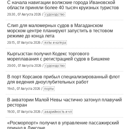
С начала навигации волжские города Ивановской
области приняли более 40 тысяч круизных туристов
20:30 , 07 Августа 2026 /
судоходство
Слип для маломерных судов в Магаданском
морском центре планируют запустить в тестовом
режиме до конца лета
20:15 , 07 Августа 2026 /
яхты и катера
Кыргызстан получил Кодекс торгового
мореплавания с регистрацией судов в Бишкеке
20:00 , 07 Августа 2026 /
судоходство
В порт Корсаков прибыл специализированный флот
для ведения дноуглубительных работ
19:45 , 07 Августа 2026 /
порты
В акватории Малой Невы частично затонул плавучий
ресторан
19:30 , 07 Августа 2026 /
аварийность и чп
«Росморпорт» получил в управление пассажирский
причал в Диксоне