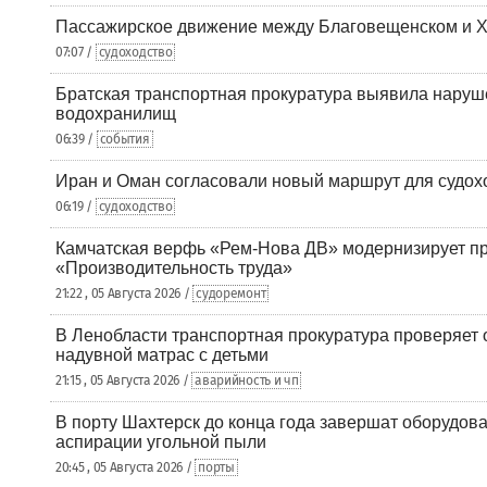
Пассажирское движение между Благовещенском и Х
07:07 /
судоходство
Братская транспортная прокуратура выявила наруш
водохранилищ
06:39 /
события
Иран и Оман согласовали новый маршрут для судох
06:19 /
судоходство
Камчатская верфь «Рем-Нова ДВ» модернизирует пр
«Производительность труда»
21:22 , 05 Августа 2026 /
судоремонт
В Ленобласти транспортная прокуратура проверяет 
надувной матрас с детьми
21:15 , 05 Августа 2026 /
аварийность и чп
В порту Шахтерск до конца года завершат оборудова
аспирации угольной пыли
20:45 , 05 Августа 2026 /
порты