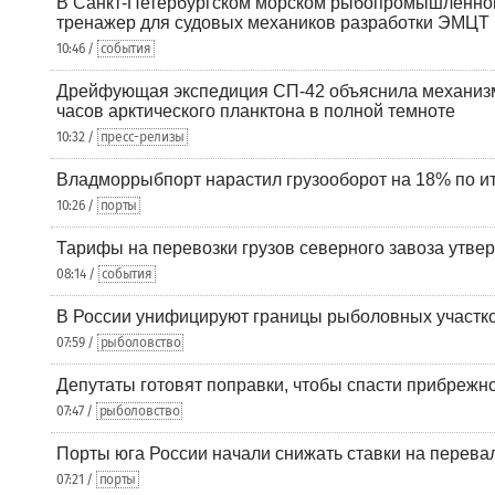
В Санкт-Петербургском морском рыбопромышленно
тренажер для судовых механиков разработки ЭМЦТ
10:46 /
события
Дрейфующая экспедиция СП-42 объяснила механизм
часов арктического планктона в полной темноте
10:32 /
пресс-релизы
Владморрыбпорт нарастил грузооборот на 18% по ит
10:26 /
порты
Тарифы на перевозки грузов северного завоза утве
08:14 /
события
В России унифицируют границы рыболовных участк
07:59 /
рыболовство
Депутаты готовят поправки, чтобы спасти прибрежн
07:47 /
рыболовство
Порты юга России начали снижать ставки на перевал
07:21 /
порты