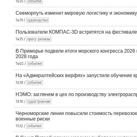
15:25 /
события
Севморпуть изменит мировую логистику и экономик
14:19 /
судоходство
Пользователи КОМПАС-3D встретятся на фестивале
14:15 /
пресс-релизы
В Приморье подвели итоги морского конгресса 2026 
2028 года
14:02 /
события
На «Адмиралтейских верфях» запустили обучение к
13:18 /
события
НЭМО: заглянем в цех по производству электрорасп
13:10 /
судостроение
Черноморские линии повысили стоимость перевозок
военные риски
11:32 /
события