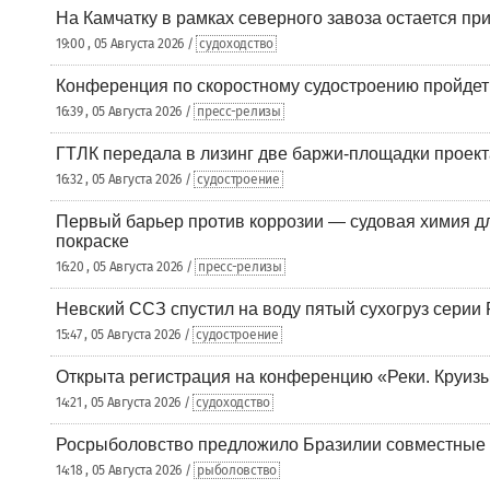
На Камчатку в рамках северного завоза остается при
19:00 , 05 Августа 2026 /
судоходство
Конференция по скоростному судостроению пройде
16:39 , 05 Августа 2026 /
пресс-релизы
ГТЛК передала в лизинг две баржи-площадки проек
16:32 , 05 Августа 2026 /
судостроение
Первый барьер против коррозии — судовая химия дл
покраске
16:20 , 05 Августа 2026 /
пресс-релизы
Невский ССЗ спустил на воду пятый сухогруз сери
15:47 , 05 Августа 2026 /
судостроение
Открыта регистрация на конференцию «Реки. Круиз
14:21 , 05 Августа 2026 /
судоходство
Росрыболовство предложило Бразилии совместные п
14:18 , 05 Августа 2026 /
рыболовство