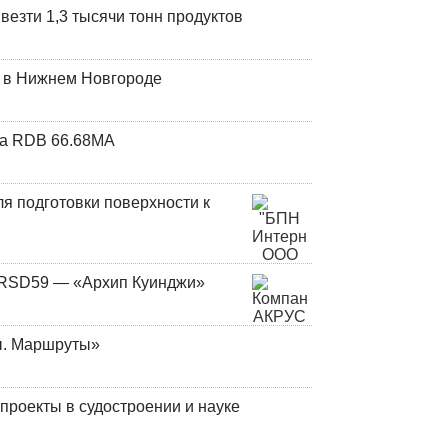
везти 1,3 тысячи тонн продуктов
т в Нижнем Новгороде
та RDB 66.68МА
я подготовки поверхности к
и RSD59 — «Архип Куинджи»
ы. Маршруты»
роекты в судостроении и науке