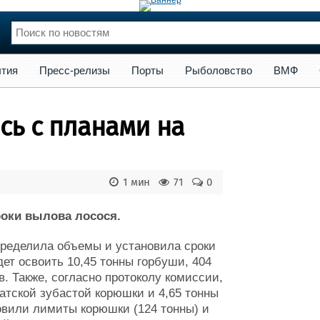
сс-релизы
Порты
Рыболовство
ВМФ
Образование
Яхт
тия
Пресс-релизы
Порты
Рыболовство
ВМФ
нции
Флот
и и семинары
Галерея флота
сь с планами на
и
Форум
Отзывы
Все службы
1 мин
71
0
оки вылова лосося.
ределила объемы и установила сроки
дет освоить 10,45 тонны горбуши, 404
в. Также, согласно протоколу комиссии,
атской зубастой корюшки и 4,65 тонны
вили лимиты корюшки (124 тонны) и