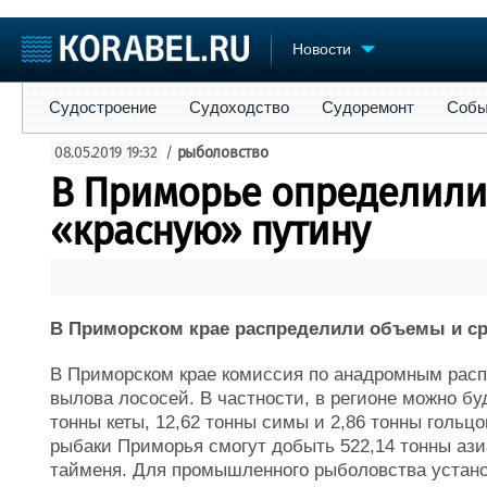
Новости
Судостроение
Судоходство
Судоремонт
События
Пре
Судостроение
Судоходство
Судоремонт
Собы
Судостроение
Торговая площадка
Конфере
08.05.2019 19:32
/
рыболовство
Пульс
Доска объявлений
Выставк
В Приморье определили
Новости
Продажа флота
Личност
Компании
Оборудование
Словарь
«красную» путину
Репутация
Изделия
Работа
Материалы
Крюинг
Услуги
Журнал
В Приморском крае распределили объемы и ср
Реклама
В Приморском крае комиссия по анадромным расп
вылова лососей. В частности, в регионе можно бу
тонны кеты, 12,62 тонны симы и 2,86 тонны гольцо
рыбаки Приморья смогут добыть 522,14 тонны ази
тайменя. Для промышленного рыболовства устано