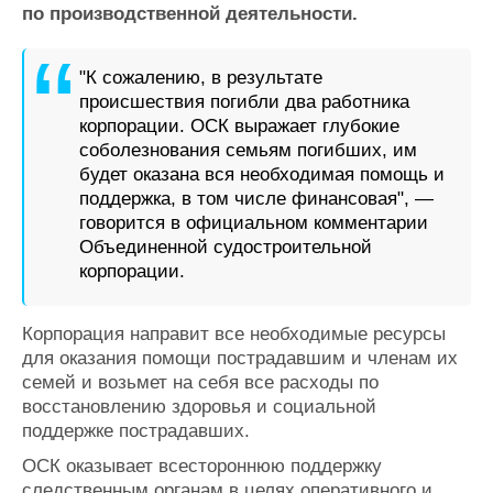
Новости
Продажа флота
по производственной деятельности.
Компании
Оборудование
Репутация
Изделия
"К сожалению, в результате
Работа
Материалы
происшествия погибли два работника
Крюинг
Услуги
корпорации. ОСК выражает глубокие
Журнал
соболезнования семьям погибших, им
Реклама
будет оказана вся необходимая помощь и
поддержка, в том числе финансовая", —
говорится в официальном комментарии
Конференции
Флот
Объединенной судостроительной
Выставки и семинары
Галерея флота
корпорации.
Личности
Форум
Словарь
Отзывы
Корпорация направит все необходимые ресурсы
Все службы
для оказания помощи пострадавшим и членам их
семей и возьмет на себя все расходы по
восстановлению здоровья и социальной
поддержке пострадавших.
ОСК оказывает всестороннюю поддержку
следственным органам в целях оперативного и