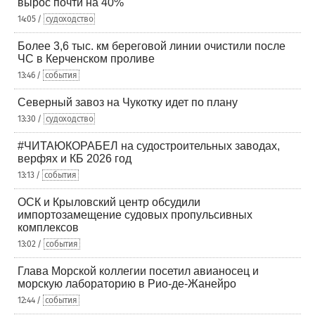
вырос почти на 40%
14:05 /
судоходство
Более 3,6 тыс. км береговой линии очистили после
ЧС в Керченском проливе
13:46 /
события
Северный завоз на Чукотку идет по плану
13:30 /
судоходство
#ЧИТАЮКОРАБЕЛ на судостроительных заводах,
верфях и КБ 2026 год
13:13 /
события
ОСК и Крыловский центр обсудили
импортозамещение судовых пропульсивных
комплексов
13:02 /
события
Глава Морской коллегии посетил авианосец и
морскую лабораторию в Рио-де-Жанейро
12:44 /
события