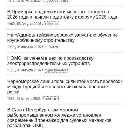
14:15 , 06 Августа 2026 /
пресс-релизы
В Приморье подвели итоги морского конгресса
2026 года и начали подготовку к форуму 2028 года
14:02 , 06 Августа 2026 /
события
На «Адмиралтейских верфях» запустили обучение
крупноблочному строительству
13:18 , 06 Августа 2026 /
события
НЭМО: заглянем в цех по производству
электрораспределительных устройств
13:10 , 06 Августа 2026 /
судостроение
Черноморские линии повысили стоимость перевозок
между Турцией и Новороссийском за военные
риски
11:32 , 06 Августа 2026 /
события
В Санкт-Петербургском морском
рыбопромышленном колледже установлен
современный тренажер для судовых механиков
разработки ЭМЦТ