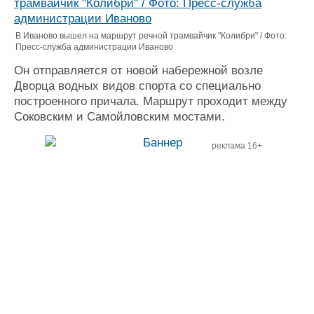
Журнал
Реклама
В Иваново вышел на маршрут речной трамвайчик "Колибри" / Фото:
Пресс-служба администрации Иваново
Он отправляется от новой набережной возле
Конференции
Флот
Дворца водных видов спорта со специально
Выставки и семинары
Галерея флота
построенного причала. Маршрут проходит между
Личности
Форум
Соковским и Самойловским мостами.
Словарь
Отзывы
Все службы
реклама 16+