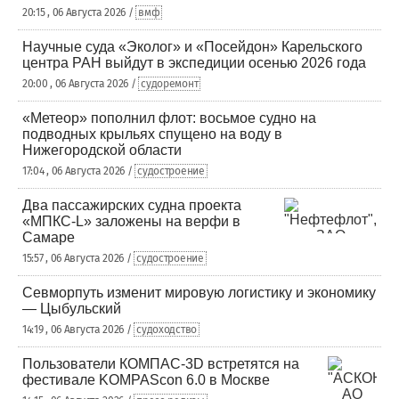
20:15 , 06 Августа 2026 /
вмф
Научные суда «Эколог» и «Посейдон» Карельского
центра РАН выйдут в экспедиции осенью 2026 года
20:00 , 06 Августа 2026 /
судоремонт
«Метеор» пополнил флот: восьмое судно на
подводных крыльях спущено на воду в
Нижегородской области
17:04 , 06 Августа 2026 /
судостроение
Два пассажирских судна проекта
«МПКС-L» заложены на верфи в
Самаре
15:57 , 06 Августа 2026 /
судостроение
Севморпуть изменит мировую логистику и экономику
— Цыбульский
14:19 , 06 Августа 2026 /
судоходство
Пользователи КОМПАС-3D встретятся на
фестивале KOMPAScon 6.0 в Москве