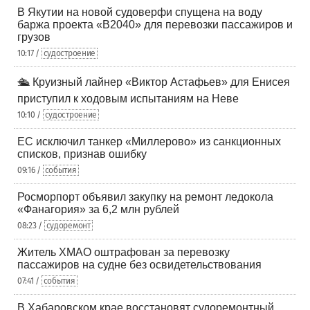
В Якутии на новой судоверфи спущена на воду
баржа проекта «В2040» для перевозки пассажиров и
грузов
10:17 /
судостроение
🛳️ Круизный лайнер «Виктор Астафьев» для Енисея
приступил к ходовым испытаниям на Неве
10:10 /
судостроение
ЕС исключил танкер «Миллерово» из санкционных
списков, признав ошибку
09:16 /
события
Росморпорт объявил закупку на ремонт ледокола
«Фанагория» за 6,2 млн рублей
08:23 /
судоремонт
Житель ХМАО оштрафован за перевозку
пассажиров на судне без освидетельствования
07:41 /
события
В Хабаровском крае восстановят судоремонтный