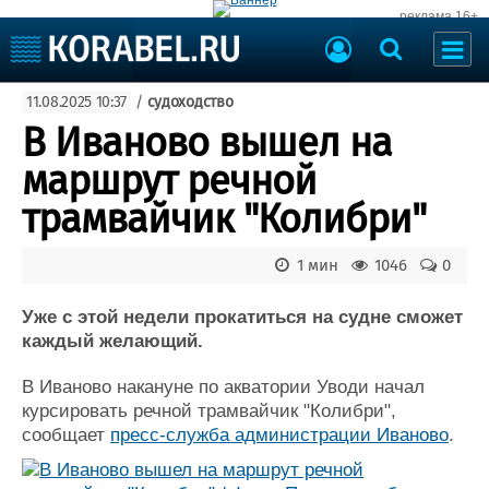
реклама 16+
Судостроение
11.08.2025 10:37
/
судоходство
Судоходство
Судоремонт
В Иваново вышел на
События
Пресс-релизы
маршрут речной
Порты
Рыболовство
трамвайчик "Колибри"
ВМФ
Образование
Яхты и катера
1 мин
1046
0
Еще
Уже с этой недели прокатиться на судне сможет
Судостроение
Торговая площадка
каждый желающий.
Пульс
Доска объявлений
Новости
Продажа флота
В Иваново накануне по акватории Уводи начал
Компании
Оборудование
курсировать речной трамвайчик "Колибри",
Репутация
Изделия
сообщает
пресс-служба администрации Иваново
.
Работа
Материалы
Крюинг
Услуги