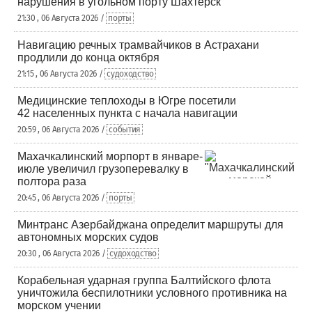
нарушения в угольном порту Шахтерск
21:30 , 06 Августа 2026 /
порты
Навигацию речных трамвайчиков в Астрахани
продлили до конца октября
21:15 , 06 Августа 2026 /
судоходство
Медицинские теплоходы в Югре посетили
42 населенных пункта с начала навигации
20:59 , 06 Августа 2026 /
события
Махачкалинский морпорт в январе-
июле увеличил грузоперевалку в
полтора раза
20:45 , 06 Августа 2026 /
порты
Минтранс Азербайджана определит маршруты для
автономных морских судов
20:30 , 06 Августа 2026 /
судоходство
Корабельная ударная группа Балтийского флота
уничтожила беспилотники условного противника на
морском учении