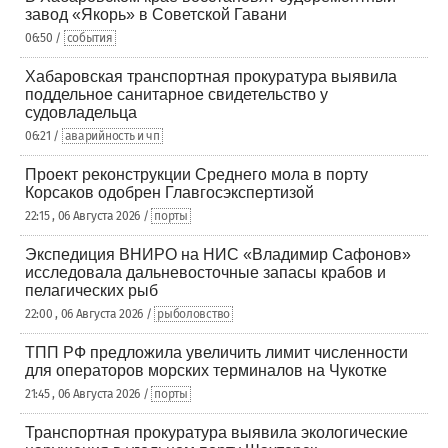
завод «Якорь» в Советской Гавани
06:50 /
события
Хабаровская транспортная прокуратура выявила
поддельное санитарное свидетельство у
судовладельца
06:21 /
аварийность и чп
Проект реконструкции Среднего мола в порту
Корсаков одобрен Главгосэкспертизой
22:15 , 06 Августа 2026 /
порты
Экспедиция ВНИРО на НИС «Владимир Сафонов»
исследовала дальневосточные запасы крабов и
пелагических рыб
22:00 , 06 Августа 2026 /
рыболовство
ТПП РФ предложила увеличить лимит численности
для операторов морских терминалов на Чукотке
21:45 , 06 Августа 2026 /
порты
Транспортная прокуратура выявила экологические