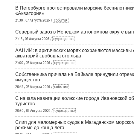
В Петербурге протестировали морские беспилотники
«Акватория»
21:30 , 07 Августа 2026 /
события
Северный завоз в Ненецком автономном округе вып
21:15 , 07 Августа 2026 /
судоходство
ААНИИ: в арктических морях сохраняются массивы с
акваторий свободна ото льда
21:00 , 07 Августа 2026 /
судоходство
Собственника причала на Байкале принудили отрем
имущество
20:45 , 07 Августа 2026 /
события
С начала навигации волжские города Ивановской об
туристов
20:30 , 07 Августа 2026 /
судоходство
Слип для маломерных судов в Магаданском морском 
режиме до конца лета