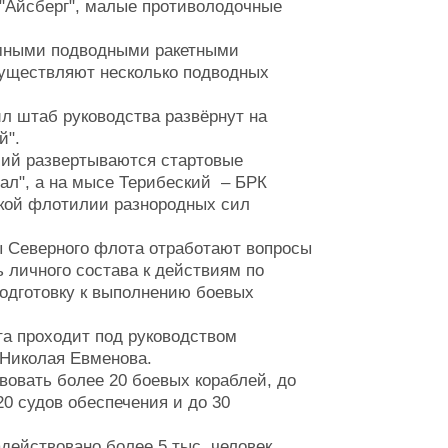
 "Айсберг", малые противолодочные
омными подводными ракетными
существляют несколько подводных
ил штаб руководства развёрнут на
й".
чий развертываются стартовые
Бал", а на мысе Терибеский – БРК
ской флотилии разнородных сил
 Северного флота отработают вопросы
 личного состава к действиям по
одготовку к выполнению боевых
та проходит под руководством
Николая Евменова.
вовать более 20 боевых кораблей, до
0 судов обеспечения и до 30
действовано более 5 тыс. человек