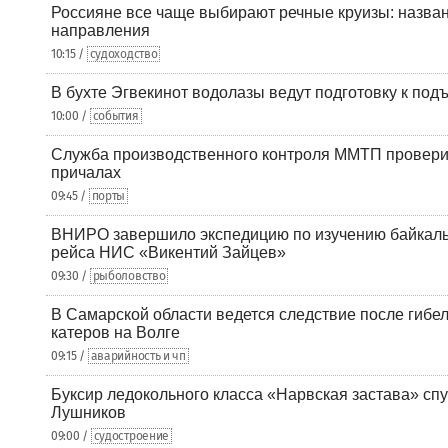
Россияне все чаще выбирают речные круизы: назв
направления
10:15 /
судоходство
В бухте Эгвекинот водолазы ведут подготовку к под
10:00 /
события
Служба производственного контроля ММТП провери
причалах
09:45 /
порты
ВНИРО завершило экспедицию по изучению байкальс
рейса НИС «Викентий Зайцев»
09:30 /
рыболовство
В Самарской области ведется следствие после гибел
катеров на Волге
09:15 /
аварийность и чп
Буксир ледокольного класса «Нарвская застава» спу
Лушников
09:00 /
судостроение