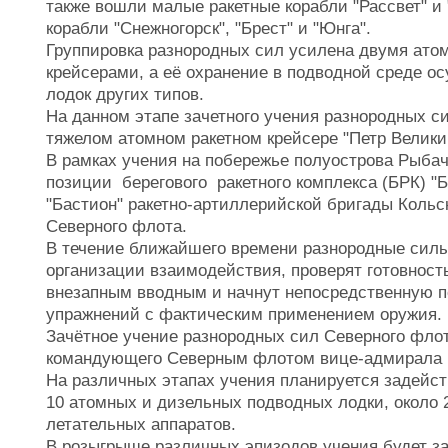
также вошли малые ракетные корабли "Рассвет" и
корабли "Снежногорск", "Брест" и "Юнга".
Группировка разнородных сил усилена двумя ат
крейсерами, а её охранение в подводной среде о
лодок других типов.
На данном этапе зачетного учения разнородных с
тяжелом атомном ракетном крейсере "Петр Велики
В рамках учения на побережье полуострова Рыба
позиции берегового ракетного комплекса (БРК) "
"Бастион" ракетно-артиллерийской бригады Коль
Северного флота.
В течение ближайшего времени разнородные силы
организации взаимодействия, проверят готовность
внезапным вводным и начнут непосредственную п
упражнений с фактическим применением оружия.
Зачётное учение разнородных сил Северного фло
командующего Северным флотом вице-адмирала 
На различных этапах учения планируется задейст
10 атомных и дизельных подводных лодки, около 2
летательных аппаратов.
В розыгрыше различных эпизодов учения будет за