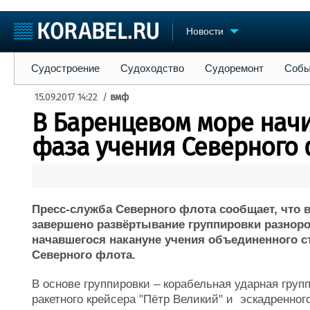
Новости
Судостроение
Судоходство
Судоремонт
События
Пре
Судостроение
Судоходство
Судоремонт
Собы
Судостроение
Торговая площадка
Конфере
15.09.2017 14:22
/
вмф
Пульс
Доска объявлений
Выставк
В Баренцевом море начи
Новости
Продажа флота
Личност
Компании
Оборудование
Словарь
фаза учения Северного 
Репутация
Изделия
Работа
Материалы
Крюинг
Услуги
Журнал
Пресс-служба Северного флота сообщает, что 
Реклама
завершено развёртывание группировки разнор
начавшегося накануне учения объединенного с
Северного флота.
В основе группировки – корабельная ударная групп
ракетного крейсера "Пётр Великий" и эскадренно