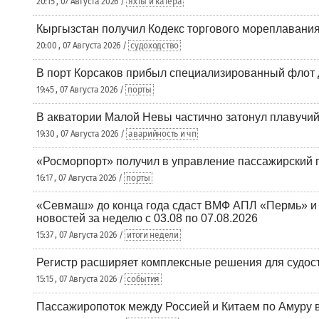
20:15 , 07 Августа 2026 /
яхты и катера
Кыргызстан получил Кодекс торгового мореплавания
20:00 , 07 Августа 2026 /
судоходство
В порт Корсаков прибыл специализированный флот 
19:45 , 07 Августа 2026 /
порты
В акватории Малой Невы частично затонул плавучий
19:30 , 07 Августа 2026 /
аварийность и чп
«Росморпорт» получил в управление пассажирский 
16:17 , 07 Августа 2026 /
порты
«Севмаш» до конца года сдаст ВМФ АПЛ «Пермь» и
новостей за неделю с 03.08 по 07.08.2026
15:37 , 07 Августа 2026 /
итоги недели
Регистр расширяет комплексные решения для судо
15:15 , 07 Августа 2026 /
события
Пассажиропоток между Россией и Китаем по Амуру 