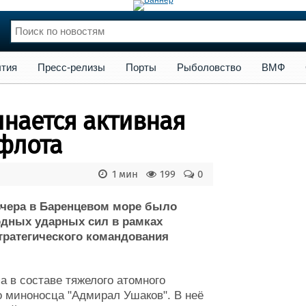
сс-релизы
Порты
Рыболовство
ВМФ
Образование
Яхт
тия
Пресс-релизы
Порты
Рыболовство
ВМФ
нции
Флот
и и семинары
Галерея флота
нается активная
и
Форум
Отзывы
флота
Все службы
1 мин
199
0
вчера в Баренцевом море было
одных ударных сил в рамках
тратегического командования
а в составе тяжелого атомного
го миноносца "Адмирал Ушаков". В неё