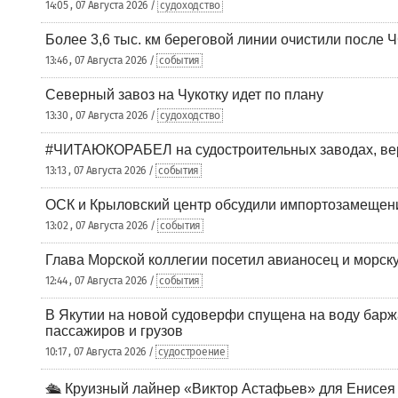
14:05 , 07 Августа 2026 /
судоходство
Более 3,6 тыс. км береговой линии очистили после 
13:46 , 07 Августа 2026 /
события
Северный завоз на Чукотку идет по плану
13:30 , 07 Августа 2026 /
судоходство
#ЧИТАЮКОРАБЕЛ на судостроительных заводах, вер
13:13 , 07 Августа 2026 /
события
ОСК и Крыловский центр обсудили импортозамещен
13:02 , 07 Августа 2026 /
события
Глава Морской коллегии посетил авианосец и морс
12:44 , 07 Августа 2026 /
события
В Якутии на новой судоверфи спущена на воду барж
пассажиров и грузов
10:17 , 07 Августа 2026 /
судостроение
🛳️ Круизный лайнер «Виктор Астафьев» для Енисея