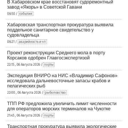
В Хабаровском крае восстановят судоремонтный
завод «Якорь» в Советской Гавани
06:50 /
события
Хабаровская транспортная прокуратура выявила
поддельное санитарное свидетельство у
судовладельца
06:21 /
аварийность и чп
Проект реконструкции Среднего мола в порту
Корсаков одобрен Главгосэкспертизой
22:15 , 06 Августа 2026 /
порты
Экспедиция ВНИРО на НИС «Владимир Сафонов»
исследовала дальневосточные запасы крабов и
пелагических рыб
22:00 , 06 Августа 2026 /
рыболовство
ТПП РФ предложила увеличить лимит численности
для операторов морских терминалов на Чукотке
21:45 , 06 Августа 2026 /
порты
Транспортная прокуратура выявила экологические