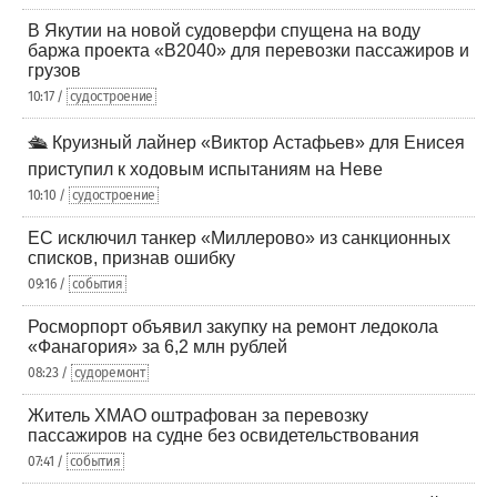
В Якутии на новой судоверфи спущена на воду
баржа проекта «В2040» для перевозки пассажиров и
грузов
10:17 /
судостроение
🛳️ Круизный лайнер «Виктор Астафьев» для Енисея
приступил к ходовым испытаниям на Неве
10:10 /
судостроение
ЕС исключил танкер «Миллерово» из санкционных
списков, признав ошибку
09:16 /
события
Росморпорт объявил закупку на ремонт ледокола
«Фанагория» за 6,2 млн рублей
08:23 /
судоремонт
Житель ХМАО оштрафован за перевозку
пассажиров на судне без освидетельствования
07:41 /
события