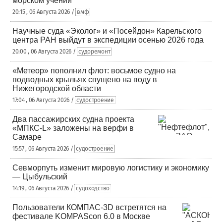
морском учении
20:15 , 06 Августа 2026 /
вмф
Научные суда «Эколог» и «Посейдон» Карельского
центра РАН выйдут в экспедиции осенью 2026 года
20:00 , 06 Августа 2026 /
судоремонт
«Метеор» пополнил флот: восьмое судно на
подводных крыльях спущено на воду в
Нижегородской области
17:04 , 06 Августа 2026 /
судостроение
Два пассажирских судна проекта
«МПКС-L» заложены на верфи в
Самаре
15:57 , 06 Августа 2026 /
судостроение
Севморпуть изменит мировую логистику и экономику
— Цыбульский
14:19 , 06 Августа 2026 /
судоходство
Пользователи КОМПАС-3D встретятся на
фестивале KOMPAScon 6.0 в Москве