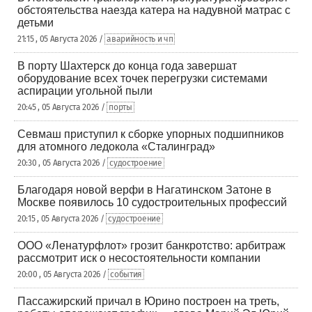
обстоятельства наезда катера на надувной матрас с
детьми
21:15 , 05 Августа 2026 /
аварийность и чп
В порту Шахтерск до конца года завершат
оборудование всех точек перегрузки системами
аспирации угольной пыли
20:45 , 05 Августа 2026 /
порты
Севмаш приступил к сборке упорных подшипников
для атомного ледокола «Сталинград»
20:30 , 05 Августа 2026 /
судостроение
Благодаря новой верфи в Нагатинском Затоне в
Москве появилось 10 судостроительных профессий
20:15 , 05 Августа 2026 /
судостроение
ООО «Ленатурфлот» грозит банкротство: арбитраж
рассмотрит иск о несостоятельности компании
20:00 , 05 Августа 2026 /
события
Пассажирский причал в Юрино построен на треть,