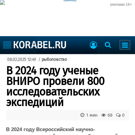
реклама 16+
Судостроение
08.02.2025 12:49
/
рыболовство
Судоходство
Судоремонт
В 2024 году ученые
События
Пресс-релизы
ВНИРО провели 800
Порты
Рыболовство
исследовательских
ВМФ
Образование
экспедиций
Яхты и катера
Еще
1 мин
68
0
Судостроение
Торговая площадка
Пульс
Доска объявлений
В 2024 году Всероссийский научно-