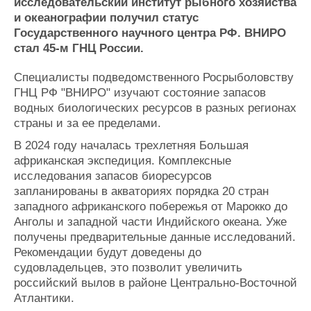
Новости
Продажа флота
исследовательский институт рыбного хозяйства
и океанографии получил статус
Компании
Оборудование
Государственного научного центра РФ. ВНИРО
Репутация
Изделия
стал 45-м ГНЦ России.
Работа
Материалы
Крюинг
Услуги
Специалисты подведомственного Росрыболовству
Журнал
ГНЦ РФ "ВНИРО" изучают состояние запасов
Реклама
водных биологических ресурсов в разных регионах
страны и за ее пределами.
Конференции
Флот
В 2024 году началась трехлетняя Большая
африканская экспедиция. Комплексные
Выставки и семинары
Галерея флота
исследования запасов биоресурсов
Личности
Форум
запланированы в акваториях порядка 20 стран
Словарь
Отзывы
западного африканского побережья от Марокко до
Все службы
Анголы и западной части Индийского океана. Уже
получены предварительные данные исследований.
Рекомендации будут доведены до
судовладельцев, это позволит увеличить
российский вылов в районе Центрально-Восточной
Атлантики.