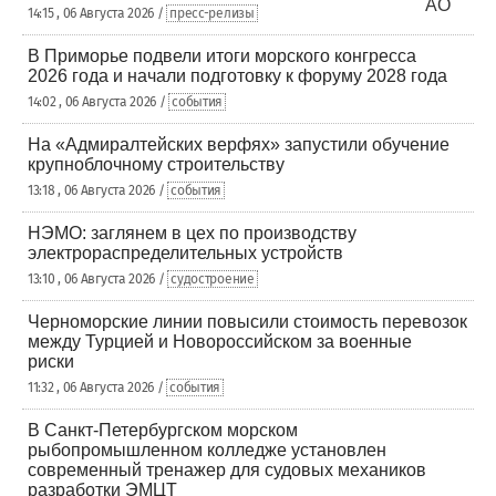
14:15 , 06 Августа 2026 /
пресс-релизы
В Приморье подвели итоги морского конгресса
2026 года и начали подготовку к форуму 2028 года
14:02 , 06 Августа 2026 /
события
На «Адмиралтейских верфях» запустили обучение
крупноблочному строительству
13:18 , 06 Августа 2026 /
события
НЭМО: заглянем в цех по производству
электрораспределительных устройств
13:10 , 06 Августа 2026 /
судостроение
Черноморские линии повысили стоимость перевозок
между Турцией и Новороссийском за военные
риски
11:32 , 06 Августа 2026 /
события
В Санкт-Петербургском морском
рыбопромышленном колледже установлен
современный тренажер для судовых механиков
разработки ЭМЦТ