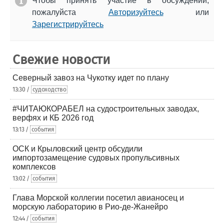
Чтобы принять участие в обсуждении,
пожалуйста
Авторизуйтесь
или
Зарегистрируйтесь
Свежие новости
Северный завоз на Чукотку идет по плану
13:30 /
судоходство
#ЧИТАЮКОРАБЕЛ на судостроительных заводах,
верфях и КБ 2026 год
13:13 /
события
ОСК и Крыловский центр обсудили
импортозамещение судовых пропульсивных
комплексов
13:02 /
события
Глава Морской коллегии посетил авианосец и
морскую лабораторию в Рио-де-Жанейро
12:44 /
события