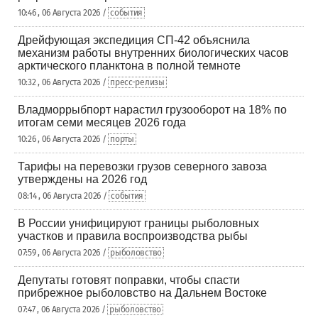
10:46 , 06 Августа 2026 /
события
Дрейфующая экспедиция СП-42 объяснила
механизм работы внутренних биологических часов
арктического планктона в полной темноте
10:32 , 06 Августа 2026 /
пресс-релизы
Владморрыбпорт нарастил грузооборот на 18% по
итогам семи месяцев 2026 года
10:26 , 06 Августа 2026 /
порты
Тарифы на перевозки грузов северного завоза
утверждены на 2026 год
08:14 , 06 Августа 2026 /
события
В России унифицируют границы рыболовных
участков и правила воспроизводства рыбы
07:59 , 06 Августа 2026 /
рыболовство
Депутаты готовят поправки, чтобы спасти
прибрежное рыболовство на Дальнем Востоке
07:47 , 06 Августа 2026 /
рыболовство