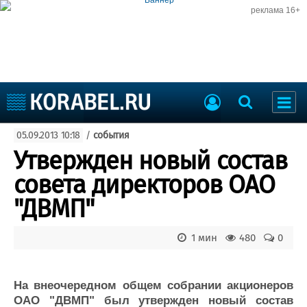
реклама 16+
Судостроение
05.09.2013 10:18
/
события
Судоходство
Судоремонт
Утвержден новый состав
События
Пресс-релизы
совета директоров ОАО
Порты
Рыболовство
"ДВМП"
ВМФ
Образование
Яхты и катера
1 мин
480
0
Еще
Судостроение
Торговая площадка
На внеочередном общем собрании акционеров
Пульс
Доска объявлений
ОАО "ДВМП" был утвержден новый состав