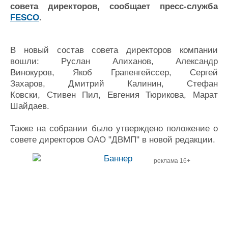
Новости
Продажа флота
совета директоров, сообщает пресс-служба
Компании
Оборудование
FESCO
.
Репутация
Изделия
Работа
Материалы
Крюинг
Услуги
В новый состав совета директоров компании
вошли: Руслан Алиханов, Александр
Журнал
Винокуров, Якоб Грапенгейссер, Сергей
Реклама
Захаров, Дмитрий Калинин, Стефан
Ковски, Стивен Пил, Евгения Тюрикова, Марат
Конференции
Флот
Шайдаев.
Выставки и семинары
Галерея флота
Также на собрании было утверждено положение о
Личности
Форум
совете директоров ОАО "ДВМП" в новой редакции.
Словарь
Отзывы
Все службы
реклама 16+