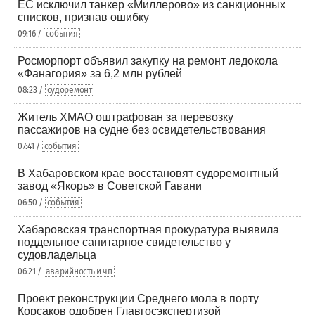
ЕС исключил танкер «Миллерово» из санкционных
списков, признав ошибку
09:16 /
события
Росморпорт объявил закупку на ремонт ледокола
«Фанагория» за 6,2 млн рублей
08:23 /
судоремонт
Житель ХМАО оштрафован за перевозку
пассажиров на судне без освидетельствования
07:41 /
события
В Хабаровском крае восстановят судоремонтный
завод «Якорь» в Советской Гавани
06:50 /
события
Хабаровская транспортная прокуратура выявила
поддельное санитарное свидетельство у
судовладельца
06:21 /
аварийность и чп
Проект реконструкции Среднего мола в порту
Корсаков одобрен Главгосэкспертизой