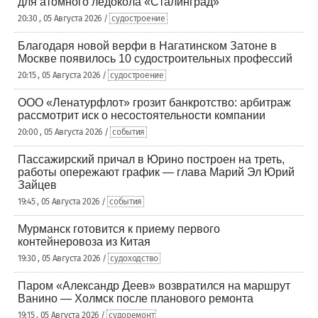
для атомного ледокола «Сталинград»
20:30 , 05 Августа 2026 /
судостроение
Благодаря новой верфи в Нагатинском Затоне в
Москве появилось 10 судостроительных профессий
20:15 , 05 Августа 2026 /
судостроение
ООО «Ленатурфлот» грозит банкротство: арбитраж
рассмотрит иск о несостоятельности компании
20:00 , 05 Августа 2026 /
события
Пассажирский причал в Юрино построен на треть,
работы опережают график — глава Марий Эл Юрий
Зайцев
19:45 , 05 Августа 2026 /
события
Мурманск готовится к приему первого
контейнеровоза из Китая
19:30 , 05 Августа 2026 /
судоходство
Паром «Александр Деев» возвратился на маршрут
Ванино — Холмск после планового ремонта
19:15 , 05 Августа 2026 /
судоремонт