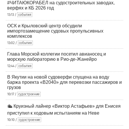
#ЧИТАЮКОРАБЕЛ на судостроительных заводах,
верфях и КБ 2026 год
13:13 /
события
ОСК и Крыловский центр обсудили
импортозамещение судовых пропульсивных
комплексов
13:02 /
события
Глава Морской коллегии посетил авианосец и
морскую лабораторию в Рио-де-Жанейро
12:44 /
события
В Якутии на новой судоверфи спущена на воду
баржа проекта «В2040» для перевозки пассажиров и
грузов
10:17 /
судостроение
🛳️ Круизный лайнер «Виктор Астафьев» для Енисея
приступил к ходовым испытаниям на Неве
10:10 /
судостроение