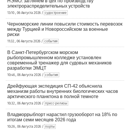
НЭМО: заглянем в цех по производству
электрораспределительных устройств
13:10 , 06 Августа 2026 /
судостроение
Черноморские линии повысили стоимость перевозок
между Турцией и Новороссийском за военные
риски
11:32 , 06 Августа 2026 /
события
В Санкт-Петербургском морском
рыбопромышленном колледже установлен
современный тренажер для судовых механиков
разработки ЭМЦТ
10:46 , 06 Августа 2026 /
события
Дрейфующая экспедиция СП-42 объяснила
механизм работы внутренних биологических часов
арктического планктона в полной темноте
10:32 , 06 Августа 2026 /
пресс-релизы
Владморрыбпорт нарастил грузооборот на 18% по
итогам семи месяцев 2026 года
10:26 , 06 Августа 2026 /
порты