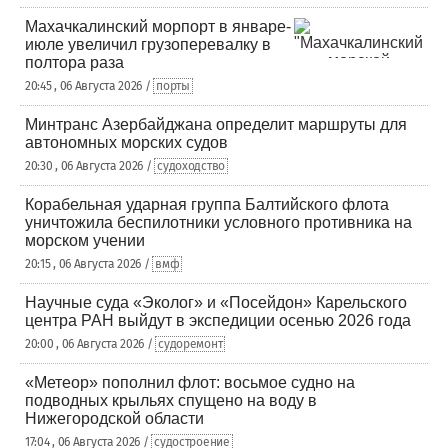
Махачкалинский морпорт в январе-
июле увеличил грузоперевалку в
полтора раза
20:45 , 06 Августа 2026 /
порты
Минтранс Азербайджана определит маршруты для
автономных морских судов
20:30 , 06 Августа 2026 /
судоходство
Корабельная ударная группа Балтийского флота
уничтожила беспилотники условного противника на
морском учении
20:15 , 06 Августа 2026 /
вмф
Научные суда «Эколог» и «Посейдон» Карельского
центра РАН выйдут в экспедиции осенью 2026 года
20:00 , 06 Августа 2026 /
судоремонт
«Метеор» пополнил флот: восьмое судно на
подводных крыльях спущено на воду в
Нижегородской области
17:04 , 06 Августа 2026 /
судостроение