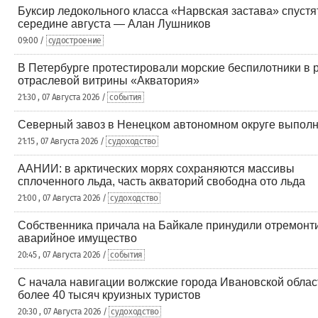
Буксир ледокольного класса «Нарвская застава» спустят
середине августа — Алан Лушников
09:00 /
судостроение
В Петербурге протестировали морские беспилотники в 
отраслевой витрины «Акватория»
21:30 , 07 Августа 2026 /
события
Северный завоз в Ненецком автономном округе выполн
21:15 , 07 Августа 2026 /
судоходство
ААНИИ: в арктических морях сохраняются массивы
сплоченного льда, часть акваторий свободна ото льда
21:00 , 07 Августа 2026 /
судоходство
Собственника причала на Байкале принудили отремонт
аварийное имущество
20:45 , 07 Августа 2026 /
события
С начала навигации волжские города Ивановской облас
более 40 тысяч круизных туристов
20:30 , 07 Августа 2026 /
судоходство