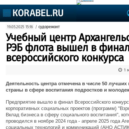
Судостроение
19.05.2025 15:16
/
судоремонт
Судоходство
Судоремонт
Учебный центр Архангель
События
Пресс-релизы
РЭБ флота вышел в фина
Порты
Рыболовство
всероссийского конкурса
ВМФ
Образование
Яхты и катера
1 
Еще
Деятельность центра отмечена в числе 50 лучших 
Судостроение
Торговая площадка
Конфере
страны в сфере воспитания подростков и молоде
Пульс
Доска объявлений
Выставк
Новости
Продажа флота
Личност
Предприятие вышло в финал Всероссийского конкур
Компании
Оборудование
Словарь
корпоративных социальных проектов (программ) "Взр
Репутация
Изделия
Вклад бизнеса в сферу социального воспитания", ко
Работа
Материалы
проводился в ноябре 2024 года - апреле 2025 года Аг
Крюинг
Услуги
социальных технологий и коммуникаций (АНО АСТИК