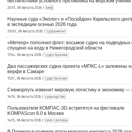
беспилотники условного противника на морском учении
20:15 , 06 Августа 2026 /
вмф
Научные суда «Эколог» и «Посейдон» Карельского цен
в экспедиции осенью 2026 года
20:00 , 06 Августа 2026 /
судоремонт
«Метеор» пополнил флот: восьмое судно на подводных
спущено на воду в Нижегородской области
17:04 , 06 Августа 2026 /
судостроение
Два пассажирских судна проекта «МПКС-L» заложены н
верфи в Самаре
15:57 , 06 Августа 2026 /
судостроение
Севморпуть изменит мировую логистику и экономику —
14:19 , 06 Августа 2026 /
судоходство
Пользователи КОМПАС-3D встретятся на фестивале
KOMPAScon 6.0 в Москве
14:15 , 06 Августа 2026 /
пресс-релизы
В Приморье подвели итоги морского конгресса 2026 год