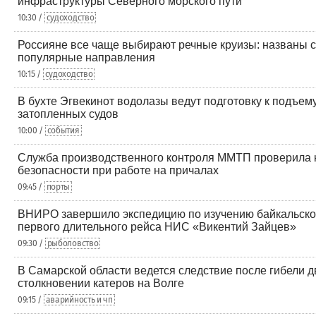
инфраструктуры Северного морского пути
10:30 /
судоходство
Россияне все чаще выбирают речные круизы: названы 
популярные направления
10:15 /
судоходство
В бухте Эгвекинот водолазы ведут подготовку к подъем
затопленных судов
10:00 /
события
Служба производственного контроля ММТП проверила
безопасности при работе на причалах
09:45 /
порты
ВНИРО завершило экспедицию по изучению байкальског
первого длительного рейса НИС «Викентий Зайцев»
09:30 /
рыболовство
В Самарской области ведется следствие после гибели д
столкновении катеров на Волге
09:15 /
аварийность и чп