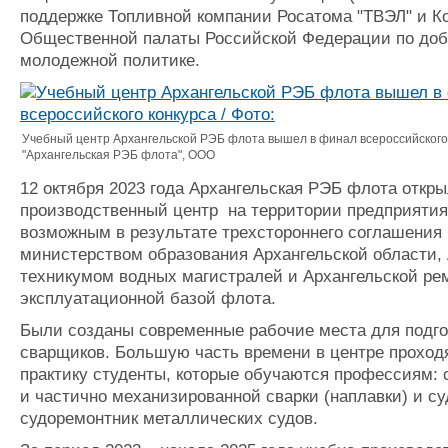
поддержке Топливной компании Росатома "ТВЭЛ" и 
Журнал
Общественной палаты Российской Федерации по доб
Реклама
молодежной политике.
Флот
Галерея флота
Учебный центр Архангельской РЭБ флота вышел в финал всероссийского 
Форум
"Архангельская РЭБ флота", ООО
Отзывы
12 октября 2023 года Архангельская РЭБ флота откры
Все службы
производственный центр на территории предприятия
возможным в результате трехстороннего соглашения
министерством образования Архангельской области,
техникумом водных магистралей и Архангельской ре
эксплуатационной базой флота.
Были созданы современные рабочие места для подго
сварщиков. Большую часть времени в центре проход
практику студенты, которые обучаются профессиям: 
и частично механизированной сварки (наплавки) и су
судоремонтник металлических судов.