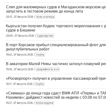
Слип для маломерных судов в Магаданском морском це
запустить в тестовом режиме до конца лета
20:15 , 07 Августа 2026 /
яхты и катера
Кыргызстан получил Кодекс торгового мореплавания с 
судов в Бишкеке
20:00 , 07 Августа 2026 /
судоходство
В порт Корсаков прибыл специализированный флот для
дноуглубительных работ
19:45 , 07 Августа 2026 /
порты
В акватории Малой Невы частично затонул плавучий ре
19:30 , 07 Августа 2026 /
аварийность и чп
«Росморпорт» получил в управление пассажирский при
16:17 , 07 Августа 2026 /
порты
«Севмаш» до конца года сдаст ВМФ АПЛ «Пермь» и Т
Нахимов»: дайджест новостей за неделю с 03.08 по 07.0
15:37 , 07 Августа 2026 /
итоги недели