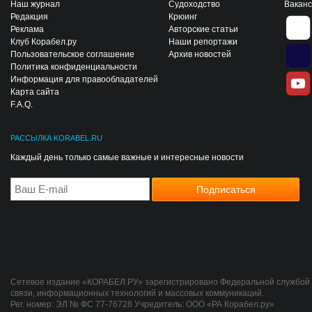
Наш журнал
Судоходство
Вакан
Редакция
Крюинг
Реклама
Авторские статьи
Клуб Корабел.ру
Наши репортажи
Пользовательское соглашение
Архив новостей
Политика конфиденциальности
Информация для правообладателей
Карта сайта
F.A.Q.
РАССЫЛКА KORABEL.RU
Каждый день только самые важные и интересные новости
Сетевое издание «КОРАБЕЛ.РУ» зарегистрировано Федеральной службой 
связи, информационных технологий и массовых коммуникаций.
Рег. номер: ЭЛ № ФС 77-76728 Учредитель: ООО «РА Корабел.ру»