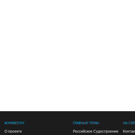
КОРАБЕЛ.РУ
ГЛАВНЫЕ ТЕМЫ
НА СВ
О проекте
Российское Судостроение
Конта