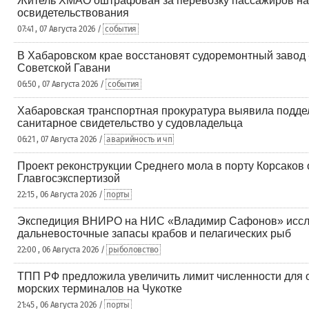
Житель ХМАО оштрафован за перевозку пассажиров на 
освидетельствования
07:41 , 07 Августа 2026 /
события
В Хабаровском крае восстановят судоремонтный завод
Советской Гавани
06:50 , 07 Августа 2026 /
события
Хабаровская транспортная прокуратура выявила подде
санитарное свидетельство у судовладельца
06:21 , 07 Августа 2026 /
аварийность и чп
Проект реконструкции Среднего мола в порту Корсаков
Главгосэкспертизой
22:15 , 06 Августа 2026 /
порты
Экспедиция ВНИРО на НИС «Владимир Сафонов» исс
дальневосточные запасы крабов и пелагических рыб
22:00 , 06 Августа 2026 /
рыболовство
ТПП РФ предложила увеличить лимит численности для 
морских терминалов на Чукотке
21:45 , 06 Августа 2026 /
порты