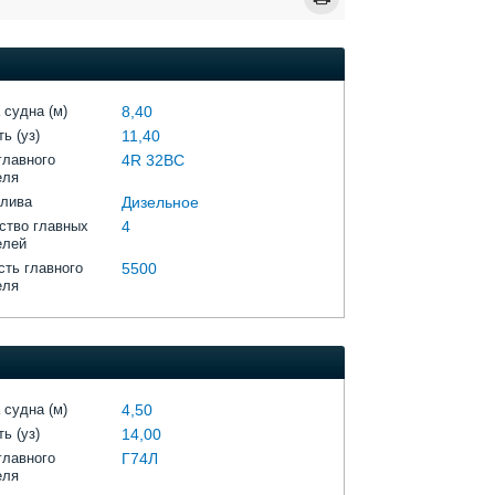
 судна (м)
8,40
ь (уз)
11,40
главного
4R 32BC
еля
плива
Дизельное
ство главных
4
елей
ть главного
5500
еля
 судна (м)
4,50
ь (уз)
14,00
главного
Г74Л
еля