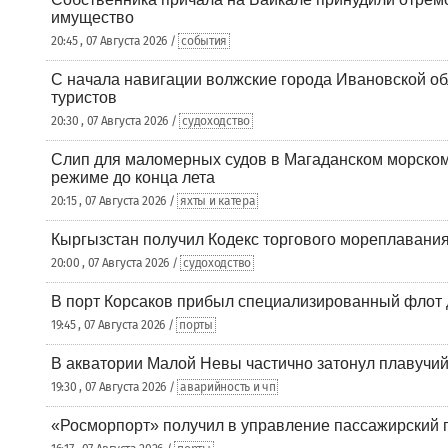
имущество
20:45 , 07 Августа 2026 /
события
С начала навигации волжские города Ивановской об
туристов
20:30 , 07 Августа 2026 /
судоходство
Слип для маломерных судов в Магаданском морском 
режиме до конца лета
20:15 , 07 Августа 2026 /
яхты и катера
Кыргызстан получил Кодекс торгового мореплавания
20:00 , 07 Августа 2026 /
судоходство
В порт Корсаков прибыл специализированный флот 
19:45 , 07 Августа 2026 /
порты
В акватории Малой Невы частично затонул плавучий
19:30 , 07 Августа 2026 /
аварийность и чп
«Росморпорт» получил в управление пассажирский 