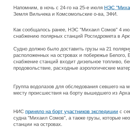
Напомним, в ночь с 24-го на 25-е июля
НЭС "Миха
Земля Вильчека и Комсомольские о-ва, ЗФИ.
Как сообщалось ранее, НЭС "Михаил Сомов" 4 и
снабжению полярных станций Росгидромета в Арк
Судно должно было доставить грузы на 21 поляр
расположенных на островах и побережье Белого, Б
снабжение станций входит дизельное топливо, бенз
продовольствие, расходные аэрологические матери
Группа водолазов для обследования севшего на 
месту происшествия на борту вышедшего из Арх
НИС
приняло на борт участников экспедиции
с се
судна "Михаил Сомов", а также грузы, которые н
станции на островах.