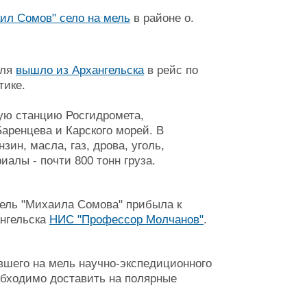
ил Сомов" село на мель
в районе о.
юля
вышло из Архангельска
в рейс по
тике.
ную станцию Росгидромета,
аренцева и Карского морей. В
ин, масла, газ, дрова, уголь,
алы - почти 800 тонн груза.
мель "Михаила Сомова" прибыла к
ангельска
НИС "Профессор Молчанов"
.
вшего на мель научно-экспедиционного
еобходимо доставить на полярные