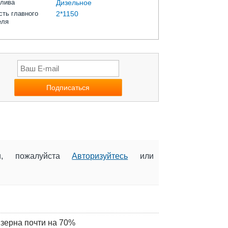
плива
Дизельное
ть главного
2*1150
еля
ии, пожалуйста
Авторизуйтесь
или
 зерна почти на 70%