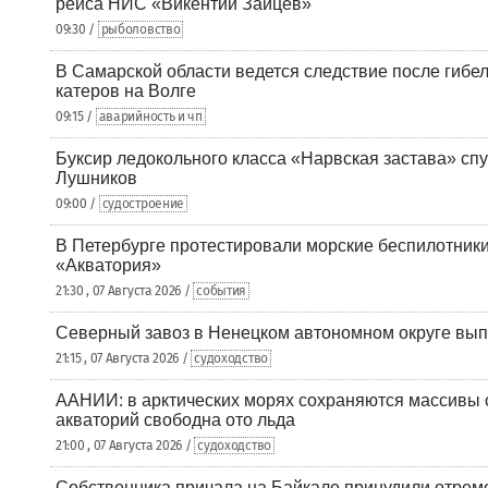
рейса НИС «Викентий Зайцев»
09:30 /
рыболовство
В Самарской области ведется следствие после гибел
катеров на Волге
09:15 /
аварийность и чп
Буксир ледокольного класса «Нарвская застава» спу
Лушников
09:00 /
судостроение
В Петербурге протестировали морские беспилотники
«Акватория»
21:30 , 07 Августа 2026 /
события
Северный завоз в Ненецком автономном округе вып
21:15 , 07 Августа 2026 /
судоходство
ААНИИ: в арктических морях сохраняются массивы с
акваторий свободна ото льда
21:00 , 07 Августа 2026 /
судоходство
Собственника причала на Байкале принудили отрем