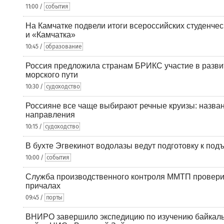
11:00 /
события
На Камчатке подвели итоги всероссийских студенче
и «Камчатка»
10:45 /
образование
Россия предложила странам БРИКС участие в разв
морского пути
10:30 /
судоходство
Россияне все чаще выбирают речные круизы: назв
направления
10:15 /
судоходство
В бухте Эгвекинот водолазы ведут подготовку к под
10:00 /
события
Служба производственного контроля ММТП провери
причалах
09:45 /
порты
ВНИРО завершило экспедицию по изучению байкальс