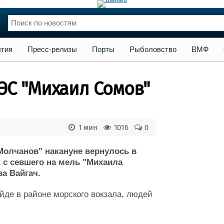
сс-релизы
Порты
Рыболовство
ВМФ
Образование
Яхт
тия
Пресс-релизы
Порты
Рыболовство
ВМФ
нции
Флот
и и семинары
Галерея флота
ЭС "Михаил Сомов"
и
Форум
Отзывы
Все службы
1 мин
1016
0
Молчанов" накануне вернулось в
 с севшего на мель "Михаила
ва Вайгач.
йде в районе морского вокзала, людей