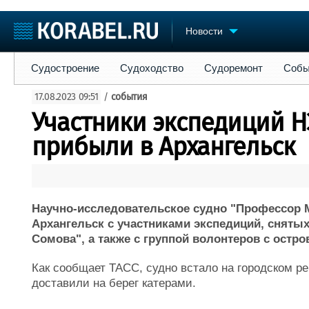
Новости
Судостроение
Судоходство
Судоремонт
События
Пре
Судостроение
Судоходство
Судоремонт
Собы
Судостроение
Торговая площадка
Конфере
17.08.2023 09:51
/
события
Пульс
Доска объявлений
Выставк
Участники экспедиций Н
Новости
Продажа флота
Личност
Компании
Оборудование
Словарь
прибыли в Архангельск
Репутация
Изделия
Работа
Материалы
Крюинг
Услуги
Журнал
Научно-исследовательское судно "Профессор 
Реклама
Архангельск с участниками экспедиций, снятых
Сомова", а также с группой волонтеров с остро
Как сообщает ТАСС, судно встало на городском ре
доставили на берег катерами.