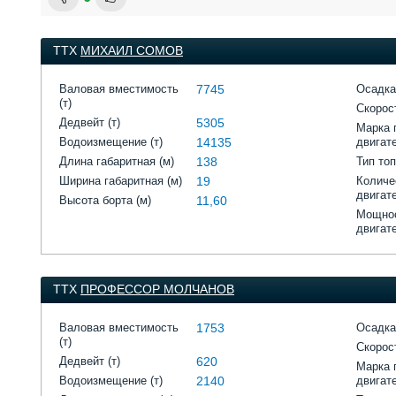
ТТХ
МИХАИЛ СОМОВ
Валовая вместимость
7745
Осадка
(т)
Скорост
Дедвейт (т)
5305
Марка 
Водоизмещение (т)
14135
двигат
Длина габаритная (м)
138
Тип то
Ширина габаритная (м)
19
Количе
двигат
Высота борта (м)
11,60
Мощнос
двигат
ТТХ
ПРОФЕССОР МОЛЧАНОВ
Валовая вместимость
1753
Осадка
(т)
Скорост
Дедвейт (т)
620
Марка 
Водоизмещение (т)
2140
двигат