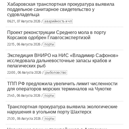
Хабаровская транспортная прокуратура выявила
поддельное санитарное свидетельство у
судовладельца
06:21 , 07 Августа 2026 /
аварийность и чп
Проект реконструкции Среднего мола в порту
Корсаков одобрен Главгосэкспертизой
22:15 , 06 Августа 2026 /
порты
Экспедиция ВНИРО на НИС «Владимир Сафонов»
исследовала дальневосточные запасы крабов и
пелагических рыб
22:00 , 06 Августа 2026 /
рыболовство
ТПП РФ предложила увеличить лимит численности
для операторов морских терминалов на Чукотке
21:45 , 06 Августа 2026 /
порты
Транспортная прокуратура выявила экологические
нарушения в угольном порту Шахтерск
21:30 , 06 Августа 2026 /
порты