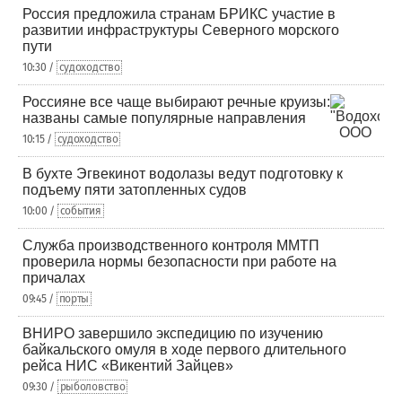
Россия предложила странам БРИКС участие в
развитии инфраструктуры Северного морского
пути
10:30 /
судоходство
Россияне все чаще выбирают речные круизы:
названы самые популярные направления
10:15 /
судоходство
В бухте Эгвекинот водолазы ведут подготовку к
подъему пяти затопленных судов
10:00 /
события
Служба производственного контроля ММТП
проверила нормы безопасности при работе на
причалах
09:45 /
порты
ВНИРО завершило экспедицию по изучению
байкальского омуля в ходе первого длительного
рейса НИС «Викентий Зайцев»
09:30 /
рыболовство