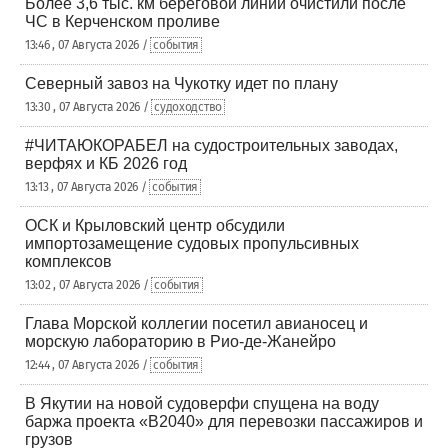
Более 3,6 тыс. км береговой линии очистили после
ЧС в Керченском проливе
13:46 , 07 Августа 2026 /
события
Северный завоз на Чукотку идет по плану
13:30 , 07 Августа 2026 /
судоходство
#ЧИТАЮКОРАБЕЛ на судостроительных заводах,
верфях и КБ 2026 год
13:13 , 07 Августа 2026 /
события
ОСК и Крыловский центр обсудили
импортозамещение судовых пропульсивных
комплексов
13:02 , 07 Августа 2026 /
события
Глава Морской коллегии посетил авианосец и
морскую лабораторию в Рио-де-Жанейро
12:44 , 07 Августа 2026 /
события
В Якутии на новой судоверфи спущена на воду
баржа проекта «В2040» для перевозки пассажиров и
грузов