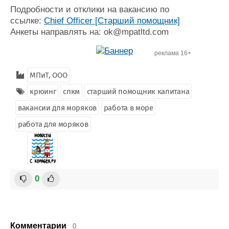
Журнал
Подробности и отклики на вакансию по
ссылке:
Chief Officer [Старший помощник]
Реклама
Анкеты направлять на: ok@mpatltd.com
Конференции
Флот
реклама 16+
Выставки и семинары
Галерея флота
МПиТ, ООО
Личности
Форум
Словарь
Отзывы
крюинг
спкм
старший помощник капитана
Все службы
вакансии для моряков
работа в море
работа для моряков
0
Комментарии
0.