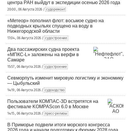
центра РАН выйдут в экспедиции осенью 2026 года
20:00 , 06 Августа 2026 /
судоремонт
«Метеор» пополнил флот: восьмое судно на
подводных крыльях спущено на воду в
Нижегородской области
17:04 , 06 Августа 2026 /
судостроение
Два пассажирских судна проекта
«МПКС-L» заложены на верфи в
Самаре
15:57 , 06 Августа 2026 /
судостроение
Севморпуть изменит мировую логистику и экономику
— Цыбульский
14:19 , 06 Августа 2026 /
судоходство
Пользователи КОМПАС-3D встретятся на
фестивале KOMPAScon 6.0 в Москве
14:15 , 06 Августа 2026 /
пресс-релизы
В Приморье подвели итоги морского конгресса
2026 года и начали подготовку к форуму 2028 года