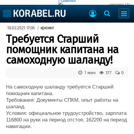
реклама 16+
Судостроение
18.02.2021 17:06
/
крюинг
Судоходство
Судоремонт
Требуется Старший
События
Пресс-релизы
помощник капитана на
Порты
Рыболовство
самоходную шаланду!
ВМФ
Образование
Яхты и катера
1 мин
377
0
Еще
На самоходную шаланду требуется Старший
Судостроение
Торговая площадка
помощник капитана.
Пульс
Доска объявлений
Требования: Документы СПКМ, опыт работы на
Новости
Продажа флота
шаланд.
Компании
Оборудование
Условия: официальное трудоустройство, зарплата
Репутация
Изделия
116800 на руки на период отстоя, 162200 на период
Работа
Материалы
навигации.
Крюинг
Услуги