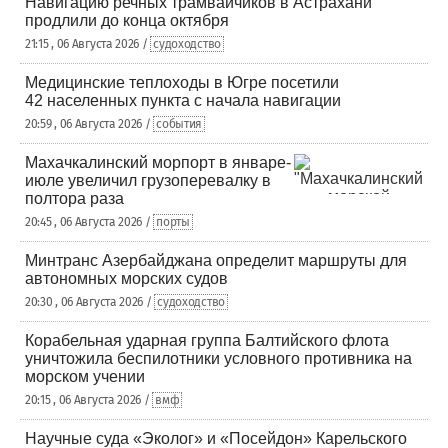
Навигацию речных трамвайчиков в Астрахани
продлили до конца октября
21:15 , 06 Августа 2026 /
судоходство
Медицинские теплоходы в Югре посетили
42 населенных пункта с начала навигации
20:59 , 06 Августа 2026 /
события
Махачкалинский морпорт в январе-
июле увеличил грузоперевалку в
полтора раза
20:45 , 06 Августа 2026 /
порты
Минтранс Азербайджана определит маршруты для
автономных морских судов
20:30 , 06 Августа 2026 /
судоходство
Корабельная ударная группа Балтийского флота
уничтожила беспилотники условного противника на
морском учении
20:15 , 06 Августа 2026 /
вмф
Научные суда «Эколог» и «Посейдон» Карельского