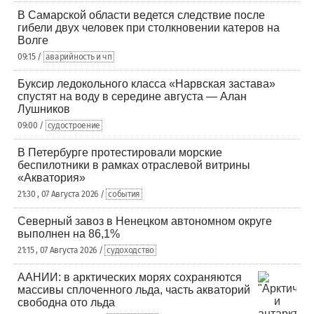
В Самарской области ведется следствие после
гибели двух человек при столкновении катеров на
Волге
09:15 /
аварийность и чп
Буксир ледокольного класса «Нарвская застава»
спустят на воду в середине августа — Алан
Лушников
09:00 /
судостроение
В Петербурге протестировали морские
беспилотники в рамках отраслевой витрины
«Акватория»
21:30 , 07 Августа 2026 /
события
Северный завоз в Ненецком автономном округе
выполнен на 86,1%
21:15 , 07 Августа 2026 /
судоходство
ААНИИ: в арктических морях сохраняются
массивы сплоченного льда, часть акваторий
свободна ото льда